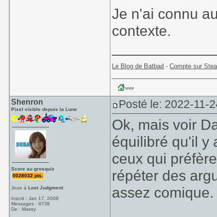
Je n'ai connu a
contexte.
____________
Le Blog de Batbad
-
Compte sur Ste
Shenron
Posté le: 2022-11-2
Pixel visible depuis la Lune
Ok, mais voir Da
équilibré qu'il 
ceux qui préfèr
Score au grosquiz
répéter des arg
0028032 pts.
assez comique.
Joue à
Lost Judgment
Inscrit : Jan 17, 2008
Messages : 9738
De : Massy