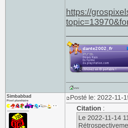
La PC Engine es
sportive. Que r
https://grospix
induite dans les
topic=13970&fo
beat
.
____________
Simbabbad
Posté le: 2022-11-1
Pixel planétaire
Citation
:
Le 2022-11-14 11
Rétrospectivement