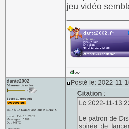
Pour moi la vers
jeu vidéo sembla
fera le charme 
____________
possibilité de c
combats (comme
à commencer pa
comportement est
sens.
Rétrospectivement
jeu ne pousse j
pas de timer p
dante2002
Posté le: 2022-11-1
Déterreur de topics
inexistante, nive
Citation
:
possibilités off
Score au grosquiz
Le 2022-11-13 23:
0002009 pts.
New Game +...
Joue à
Le GamePass sur la Serie X
Inscrit : Feb 10, 2003
Le patron de Disn
Tandis que la 
Messages : 5388
De : METZ
soirée de lanc
maximum de ce
Hors ligne