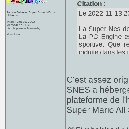
Citation
:
Le 2022-11-13 23:
Joue à
Balatro, Super Smash Bros
Ultimate
Inscrit : Jan 28, 2003
Messages : 2174
La Super Nes de
De : la planète Mars(eille)
Hors ligne
La PC Engine es
sportive. Que r
induite dans les 
C'est assez orig
SNES a hébergé 
plateforme de l
Super Mario All