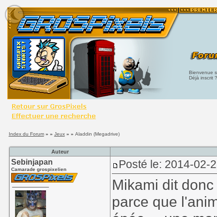
Bienvenue su
Déjà inscrit 
Index du Forum
» »
Jeux
» »
Aladdin (Megadrive)
Auteur
Sebinjapan
Posté le: 2014-02-
Camarade grospixelien
Mikami dit donc
parce que l'ani