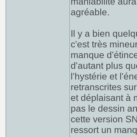
maniabilité aurai
agréable.
Il y a bien quel
c'est très mineu
manque d'étincel
d'autant plus qu
l'hystérie et l'é
La version SNE
plus "jeu video"
retranscrites su
et déplaisant à
Mais surtout, le
pas le dessin a
SNES: On s'acroc
cette version S
sans toucher le s
nouveau sur un pie
ressort un manq