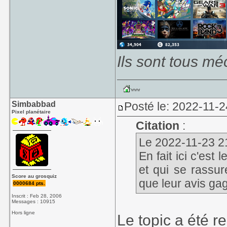
Ils sont tous mé
Simbabbad
Posté le: 2022-11-2
Pixel planétaire
Citation
:
Le 2022-11-23 21
En fait ici c'est
et qui se rassu
Score au grosquiz
que leur avis gag
0000684 pts.
Inscrit : Feb 28, 2006
Messages : 10915
Hors ligne
Le topic a été r