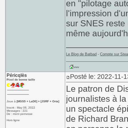
en "pilotage au
l'impression d'
sur SNES reste 
même aujourd'h
____________
Le Blog de Batbad
-
Compte sur Ste
Péricqlès
Posté le: 2022-11-1
Pixel de bonne taille
Le patron de Dis
journalistes à l
Joue à
[MGS5 + LaD0] + [JSRF + Orta]
un spectacle épi
Inscrit : May 06, 2022
Messages : 221
De : mont pernesse
de Richard Bran
Hors ligne