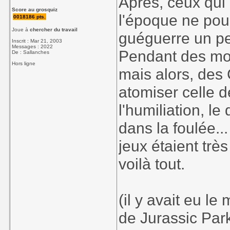
Après, ceux qui 
Score au grosquiz
l'époque ne pour
0018186 pts.
Joue à
chercher du travail
guéguerre un pe
Inscrit : Mar 21, 2003
Messages : 2022
Pendant des moi
De : Sallanches
Hors ligne
mais alors, des
atomiser celle de
l'humiliation, l
dans la foulée..
jeux étaient trè
voilà tout.
(il y avait eu l
de Jurassic Park