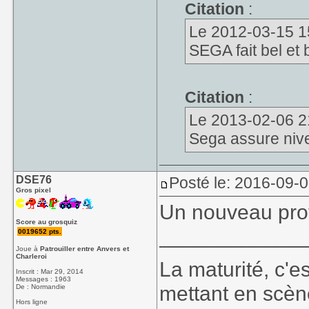
Citation
:
Le 2012-03-15 15
SEGA fait bel et
Citation
:
Le 2013-02-06 21
Sega assure niv
DSE76
Posté le: 2016-09-0
Gros pixel
Un nouveau prot
Score au grosquiz
____________
0019652 pts.
Joue à
Patrouiller entre Anvers et
Charleroi
La maturité, c'e
Inscrit : Mar 29, 2014
Messages : 1963
mettant en scèn
De : Normandie
Hors ligne