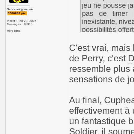
jeu ne pousse j
Score au grosquiz
pas de timer p
0000684 pts.
inexistante, nive
Inscrit : Feb 28, 2006
Messages : 10915
possibilités off
Hors ligne
New Game +...
C'est vrai, mais
Tandis que la 
de Perry, c'est
D
maximum de ce
ressemble plus à
n'enlèverai jam
sensations de j
ses jeux, même 
énormément les p
d'en faire quelqu
Au final, Cuphea
effectivement à 
un fantastique 
Soldier, il sou