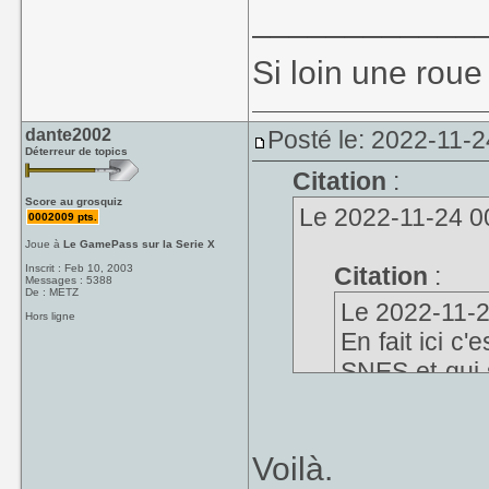
____________
Si loin une roue
dante2002
Posté le: 2022-11-2
Déterreur de topics
Citation
:
Score au grosquiz
Le 2022-11-24 00
0002009 pts.
Joue à
Le GamePass sur la Serie X
Inscrit : Feb 10, 2003
Citation
:
Messages : 5388
De : METZ
Le 2022-11-23
Hors ligne
En fait ici c'
SNES et qui 
en pensant qu
Voilà.
Le topic a été r