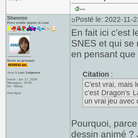
Shenron
Posté le: 2022-11-2
Pixel visible depuis la Lune
En fait ici c'est
SNES et qui se 
en pensant que 
Score au grosquiz
0028032 pts.
Citation
:
Joue à
Lost Judgment
Inscrit : Jan 17, 2008
C'est vrai, mais 
Messages : 9738
De : Massy
c'est
Dragon's La
Hors ligne
un vrai jeu avec 
Pourquoi, parce 
dessin animé ? J