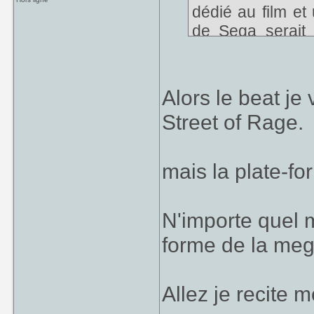
dédié au film et
n'enlèverai jam
de Sega serait 
ses jeux, même 
agitation, soit
énormément les p
vitesse.
d'en faire quelqu
Alors le beat je
La version Sup
Street of Rage.
propose un gam
de difficulté à s
plombier face au
mais la plate-f
Aladdin Md est 
N'importe quel m
fait que l'on pu
présente d'une 
forme de la mega
cette machine.
Allez je recite 
La Super Nes de