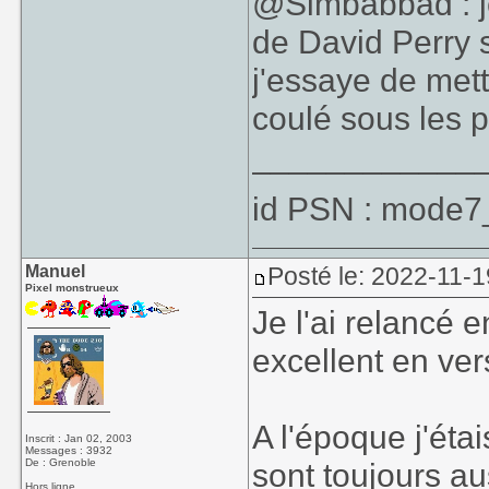
@Simbabbad : je
de David Perry 
j'essaye de mett
coulé sous les 
____________
id PSN : mode7
Manuel
Posté le: 2022-11-1
Pixel monstrueux
Je l'ai relancé 
excellent en ve
A l'époque j'étai
Inscrit : Jan 02, 2003
Messages : 3932
De : Grenoble
sont toujours au
Hors ligne