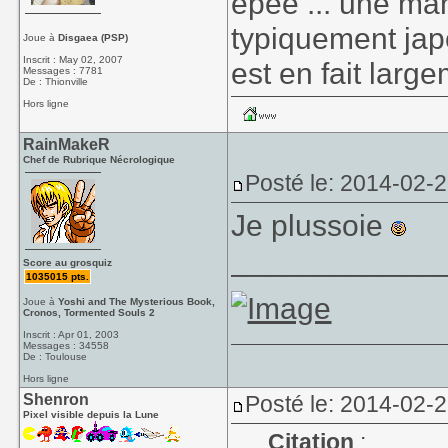
épée ... une man
typiquement jap
Joue à
Disgaea (PSP)
Inscrit : May 02, 2007
est en fait larg
Messages : 7781
De : Thionville
Hors ligne
RainMakeR
Chef de Rubrique Nécrologique
Posté le: 2014-02-
Je plussoie
____________
Score au grosquiz
1035015 pts.
Joue à
Yoshi and The Mysterious Book,
Cronos, Tormented Souls 2
Inscrit : Apr 01, 2003
Messages : 34558
De : Toulouse
Hors ligne
Shenron
Posté le: 2014-02-
Pixel visible depuis la Lune
Citation
: