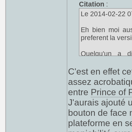
Citation
:
Le 2014-02-22 07
Eh bien moi au
preferent la ver
Quelqu'un a d
visuellement pl
Aladdin
c'est p
C'est en effet ce
d'accord, mais p
assez acrobatiqu
entre
Prince of 
J'aurais ajouté 
bouton de face n
plateforme en se