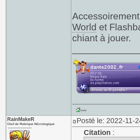
aux Mickey de 
cette fois, j'
Accessoirement,
l'expérience, et
World
et Flashb
SNES, que je tro
allant jusqu'au
chiant à jouer.
finalement beauc
____________
comme dit plus h
Je n'ai jamais 
travers habit
animation.
Je n'ai connu au
RainMakeR
Posté le: 2022-11-2
Chef de Rubrique Nécrologique
Citation
: