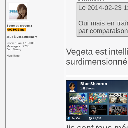
Le 2014-02-23 12
Oui mais en traîn
Score au grosquiz
par comparaison
0028032 pts.
Joue à
Lost Judgment
Inscrit : Jan 17, 2008
Messages : 9738
Vegeta est intel
De : Massy
Hors ligne
surdimensionné
____________
Ils sont tous mé