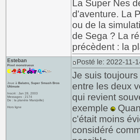
La Super Nes de
d'aventure. La 
ou de la simulat
de Sega ? La ré
précèdent : la p
Esteban
Posté le: 2022-11-1
Pixel monstrueux
Je suis toujours
entre les deux v
Joue à
Balatro, Super Smash Bros
Ultimate
Inscrit : Jan 28, 2003
qui revient souve
Messages : 2174
De : la planète Mars(eille)
exemple
Quand
Hors ligne
c'était moins évi
considéré comme