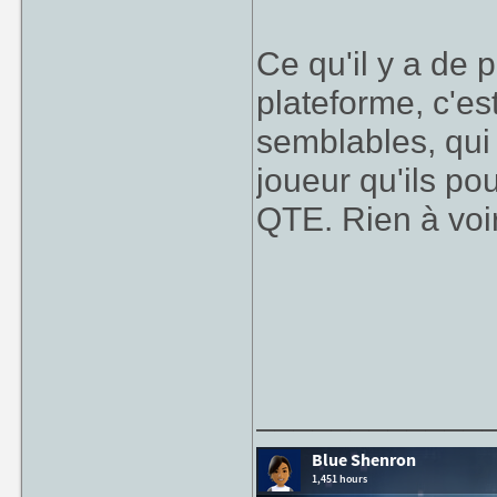
Ce qu'il y a de
plateforme, c'es
semblables, qui 
joueur qu'ils po
QTE. Rien à voi
____________