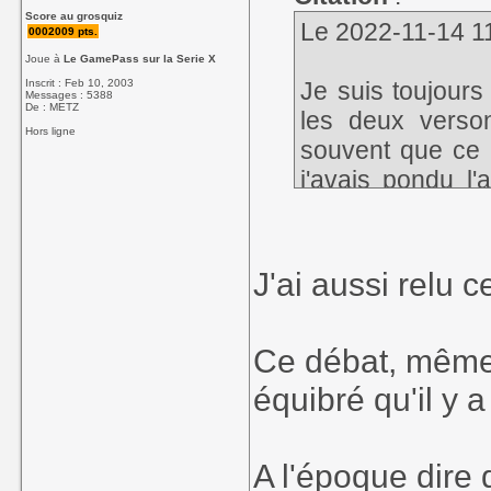
Score au grosquiz
Le 2022-11-14 11
0002009 pts.
Joue à
Le GamePass sur la Serie X
Inscrit : Feb 10, 2003
Je suis toujours
Messages : 5388
De : METZ
les deux verso
Hors ligne
souvent que ce 
j'avais pondu l'
version MD ét
discussion possi
J'ai aussi relu c
Le débat ne sera
conceptions du je
Ce débat, même s
Aladdin SNES est
équibré qu'il y 
tout à fait class
la version MD es
A l'époque dire 