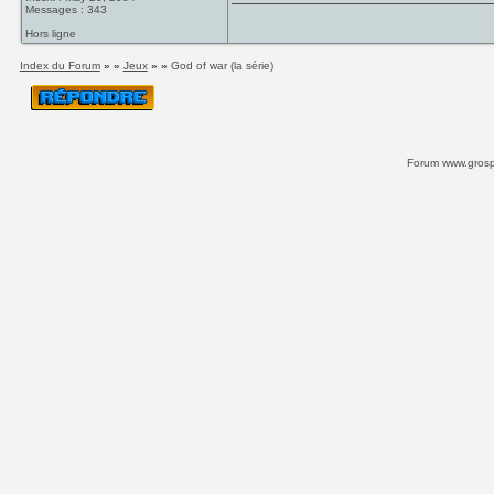
Messages : 343
Hors ligne
Index du Forum
» »
Jeux
» »
God of war (la série)
Forum www.grospi