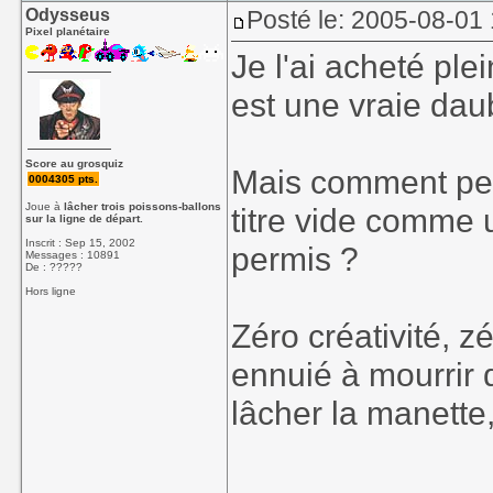
Odysseus
Posté le: 2005-08-01
Pixel planétaire
Je l'ai acheté ple
est une vraie daub
Score au grosquiz
Mais comment peu
0004305 pts.
Joue à
lâcher trois poissons-ballons
titre vide comme
sur la ligne de départ.
Inscrit : Sep 15, 2002
permis ?
Messages : 10891
De : ?????
Hors ligne
Zéro créativité, z
ennuié à mourrir 
lâcher la manette