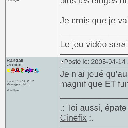
plus les éloges d
Hors ligne
Je crois que je va
_____________
Le jeu vidéo sera
Randall
Posté le: 2005-04-14
Gros pixel
Je n'ai joué qu'au
magnifique ET fu
Inscrit : Apr 14, 2002
Messages : 1478
Hors ligne
_____________
.: Toi aussi, épat
Cinefix
:.