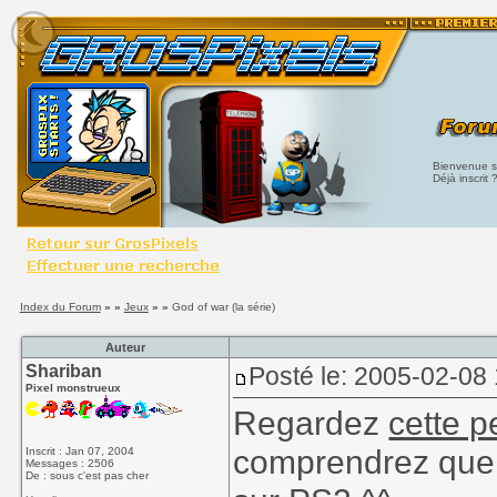
Bienvenue su
Déjà inscrit 
Index du Forum
» »
Jeux
» »
God of war (la série)
Auteur
Shariban
Posté le: 2005-02-08
Pixel monstrueux
Regardez
cette p
comprendrez que c
Inscrit : Jan 07, 2004
Messages : 2506
De : sous c'est pas cher