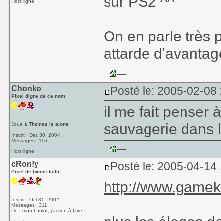
sur PS2 ^^
Hors ligne
On en parle très p
attarde d'avantag
Chonko
Posté le: 2005-02-08
Pixel digne de ce nom
il me fait penser 
sauvagerie dans le
Joue à
Thomas is alone
Inscrit : Dec 30, 2004
Messages : 116
Hors ligne
cRon!y
Posté le: 2005-04-14
Pixel de bonne taille
http://www.gameku
Inscrit : Oct 31, 2002
Messages : 311
De : mon boulot, j'ai rien à faire.