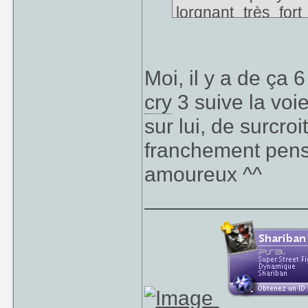
lorgnant très fo
responsable de twi
3.
Moi, il y a de ça 
cry
3 suive la voi
sur lui, de surcro
franchement pens
amoureux ^^
_____________