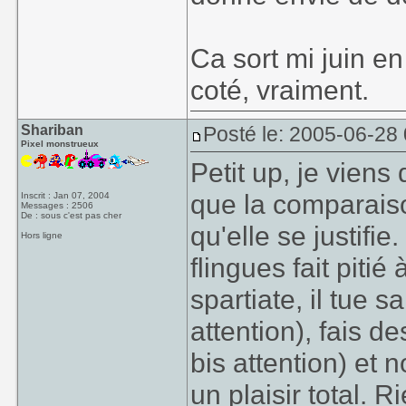
Ca sort mi juin en
coté, vraiment.
Shariban
Posté le: 2005-06-28
Pixel monstrueux
Petit up, je viens 
que la comparai
Inscrit : Jan 07, 2004
Messages : 2506
De : sous c'est pas cher
qu'elle se justif
Hors ligne
flingues fait pitié
spartiate, il tue
attention), fais d
bis attention) et
un plaisir total. 