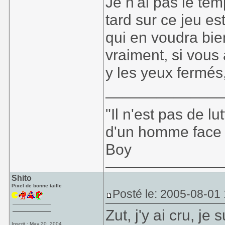
Je n'ai pas le te
tard sur ce jeu e
qui en voudra bie
vraiment, si vous
y les yeux fermés
_____________
"Il n'est pas de l
d'un homme face à 
Boy
Shito
Pixel de bonne taille
Posté le: 2005-08-01
Zut, j'y ai cru, je 
Inscrit : May 20, 2004