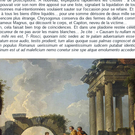
ème de proscriptions. À nouveau, expliquons rapidement les choses : à 
pouvait voir son nom être apposé sur une liste, signalant la liquidation de to
onnes mal-intentionnées voulaient sauter sur l'occasion pour se refaire. Et pr
à tous les biens d'être liquidés... pour une somme dérisoire de deux mille ses
e encore plus étrange, Chrysogonus conserva dix des fermes du défunt comme
meux Magnus, qui découvrit le corps, et Capiton, neveu de la victime...
, cela faisait bien trop de coïncidences. Et dans une plaidoirie restée cél
rocureur de ne pas avoir les mains blanches... Je cite :
« Causam tu nullam re
 mihi res est, T- Rosci, quoniam istic sedes ac te palam aduersarium esse p
um esse audio, testis prodierit; tum alias quoque suas palmas cognoscet d
em populus Romanus uerissimum et sapientissimum iudicem putabat identi
ominum est ut ad maleficium nemo conetur sine spe atque emolumento acceder