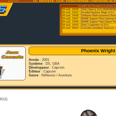
Actualité de l'émulation [contenu fo
09 août, 10h29 :
[Ordi.] Xpeccy v0.6 (2026/08/08)
08 août, 22h22 :
[Arcade] Hypseus Singe v3.0.1
08 août, 15h58 :
[Utilitaires Multi-systemes] Retr
08 août, 15h57 :
[MAME Support Files] Gaming Hist
08 août, 15h56 :
[MAME Support Files] Mame His
08 août, 15h53 :
[Ordi.] Copperline v0.15.0
08 août, 08h43 :
[Consoles portables] GearLynx 
Phoenix Wright 
Année
: 2001
Système
: DS, GBA
Développeur
: Capcom
Éditeur
: Capcom
Genre
: Réflexion / Aventure
2012)