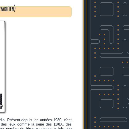
Gyakuten)
dia. Présent depuis les années 1980, c'est
s : des jeux comme la série des
19XX
, des
lier nombre de titres « uniques » tels que