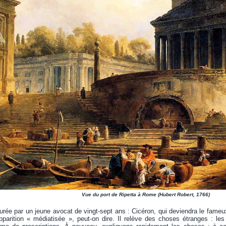
Vue du port de Ripetta à Rome (Hubert Robert, 1766)
urée par un jeune avocat de vingt-sept ans : Cicéron, qui deviendra le fameux 
apparition « médiatisée », peut-on dire. Il relève des choses étranges : l