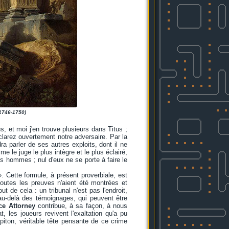
 1746-1750)
s, et moi j'en trouve plusieurs dans Titus ;
clarez ouvertement notre adversaire. Par la
ra parler de ses autres exploits, dont il ne
le juge le plus intègre et le plus éclairé,
les hommes ; nul d'eux ne se porte à faire le
». Cette formule, à présent proverbiale, est
toutes les preuves n'aient été montrées et
t de cela : un tribunal n'est pas l'endroit,
, au-delà des témoignages, qui peuvent être
ce Attorney
contribue, à sa façon, à nous
les joueurs revivent l'exaltation qu'a pu
apiton, véritable tête pensante de ce crime