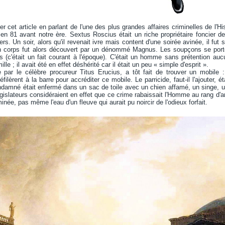
 cet article en parlant de l'une des plus grandes affaires criminelles de l'H
en 81 avant notre ère. Sextus Roscius était un riche propriétaire foncier 
ers. Un soir, alors qu'il revenait ivre mais content d'une soirée avinée, il f
n corps fut alors découvert par un dénommé Magnus. Les soupçons se portère
(c'était un fait courant à l'époque). C'était un homme sans prétention auc
lle ; il avait été en effet déshérité car il était un peu « simple d'esprit ».
 par le célèbre procureur Titus Erucius, a tôt fait de trouver un mobile :
lèrent à la barre pour accréditer ce mobile. Le parricide, faut-il l'ajouter, ét
ndamné était enfermé dans un sac de toile avec un chien affamé, un singe, un
égislateurs considéraient en effet que ce crime rabaissait l'Homme au rang d'a
née, pas même l'eau d'un fleuve qui aurait pu noircir de l'odieux forfait.