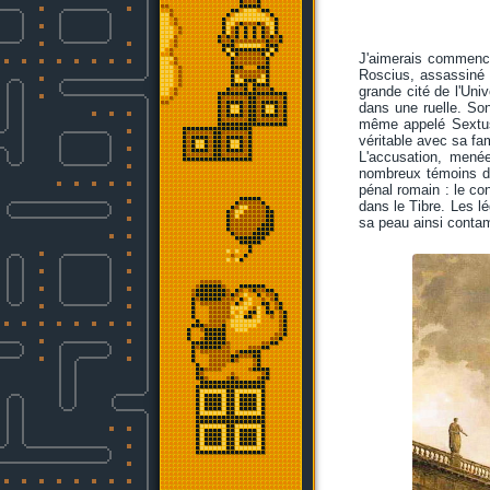
J'aimerais commencer
Roscius, assassiné 
grande cité de l'Univ
dans une ruelle. So
même appelé Sextus 
véritable avec sa fami
L'accusation, menée
nombreux témoins défi
pénal romain : le co
dans le Tibre. Les l
sa peau ainsi contami