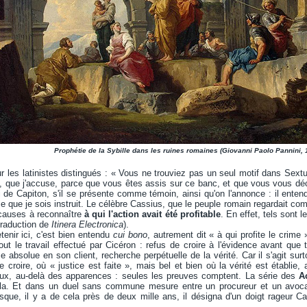
Prophétie de la Sybille dans les ruines romaines (Giovanni Paolo Pannini,
ur les latinistes distingués : « Vous ne trouviez pas un seul motif dans Sextu
s, que j'accuse, parce que vous êtes assis sur ce banc, et que vous vous dé
i de Capiton, s'il se présente comme témoin, ainsi qu'on l'annonce : il entend
ue je sois instruit. Le célèbre Cassius, que le peuple romain regardait comme 
 causes à reconnaître
à qui l'action avait été profitable
. En effet, tels sont 
(traduction de
Itinera Electronica
).
etenir ici, c'est bien entendu
cui bono
, autrement dit « à qui profite le crime 
t le travail effectué par Cicéron : refus de croire à l'évidence avant que 
absolue en son client, recherche perpétuelle de la vérité. Car il s'agit surtou
 croire, où « justice est faite », mais bel et bien où la vérité est établie
eux, au-delà des apparences : seules les preuves comptent. La série des
A
la. Et dans un duel sans commune mesure entre un procureur et un avocat, 
rsque, il y a de cela près de deux mille ans, il désigna d'un doigt rageur C