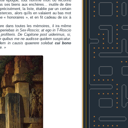
cette époque, tout homme mort ou reconnu
us ses biens aux enchères... inutile de dire
écisément, la liste, établie par un certain
terces, alors qu'ils en valaient au bas mot
 « honoraires », et en fit cadeau de six à
èbre dans toutes les mémoires, il ira même
periebas in Sex-Roscio; at ego in T-Roscio
rofiteris. De Capitone post uiderimus, si,
e quibus me ne audisse quidem suspicatur.
dem in causis quaerere solebat
cui bono
e. »