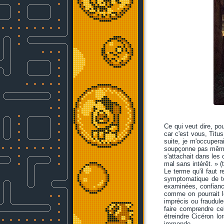
Ce qui veut dire, po
car c'est vous, Titu
suite, je m'occupera
soupçonne pas même q
s'attachait dans les
mal sans intérêt. » 
Le terme qu'il faut r
symptomatique de tou
examinées, confiance 
comme on pourrait le
imprécis ou fraudul
faire comprendre ce
étreindre Cicéron lo
immonde.