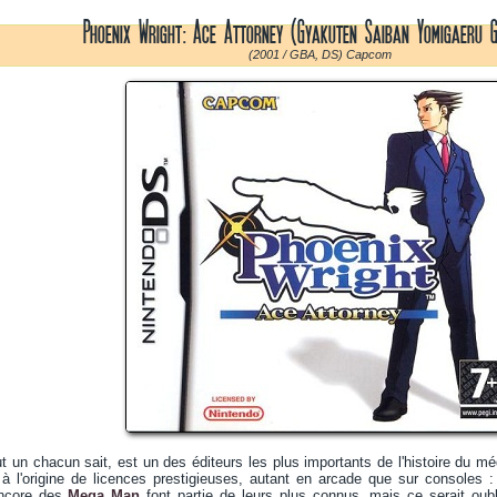
Phoenix Wright: Ace Attorney (Gyakuten Saiban Yomigaeru 
(2001 / GBA, DS) Capcom
un chacun sait, est un des éditeurs les plus importants de l'histoire du mé
 à l'origine de licences prestigieuses, autant en arcade que sur console
ncore des
Mega Man
font partie de leurs plus connus, mais ce serait oub