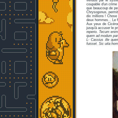
vendus par le syst
coupable d'un crime 
que beaucoup de pers
Chrysogonus, permit 
dix millions ! Chos
deux hommes... Le fa
Aux yeux de Cicéron
jusqu'à accuser le p
reperio. Tecum enim
quem ad modum parat
L- Cassius ille qu
fuisset. Sic uita h