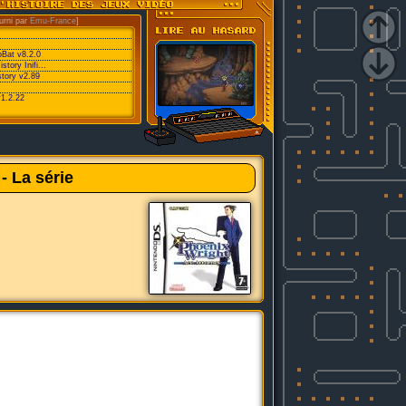
urni par
Emu-France
]
oBat v8.2.0
ory Inifi...
tory v2.89
v1.2.22
- La série