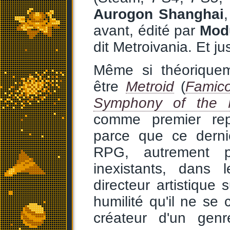
Aurogon Shanghai
avant, édité par
Mod
dit Metroivania. Et j
Même si théoriquem
être
Metroid
(
Famic
Symphony of the N
comme premier rep
parce que ce dernie
RPG, autrement p
inexistants, dans
directeur artistique 
humilité qu'il ne s
créateur d'un genr