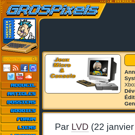
Ann
Sys
Xbo
Dév
Édi
Gen
Par
LVD
(22 janvier