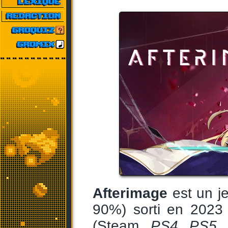
Afterimage
est un jeu
90%) sorti en 2023
(Steam,
PS4
,
PS5