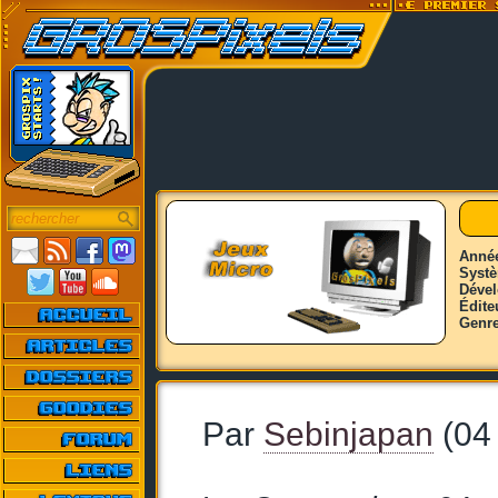
Anné
Syst
Déve
Édite
Genr
Par
Sebinjapan
(04 