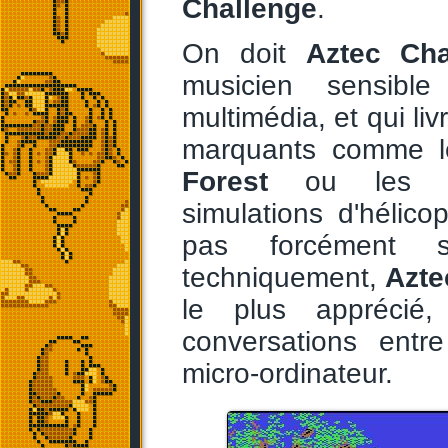
Challenge
.
On doit
Aztec Cha
musicien sensibl
multimédia, et qui li
marquants comme le
Forest
ou les imp
simulations d'hélico
pas forcément s
techniquement,
Azte
le plus apprécié
conversations entr
micro-ordinateur.