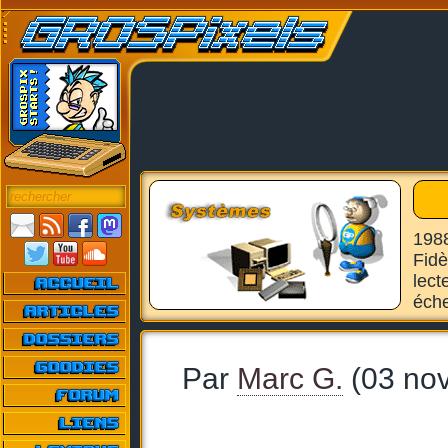
1988
Fidè
lect
éche
Par
Marc G.
(03 no