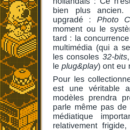
hollandais : Ce n'es
bien plus ancien. 
upgradé :
Photo 
moment ou le systèm
tard : la concurrence
multimédia (qui a se
les consoles
32-bits
le
plug&play
) ont eu
Pour les collectionn
est une véritable 
modèles prendra pr
parle même pas de l
médiatique import
relativement frigide