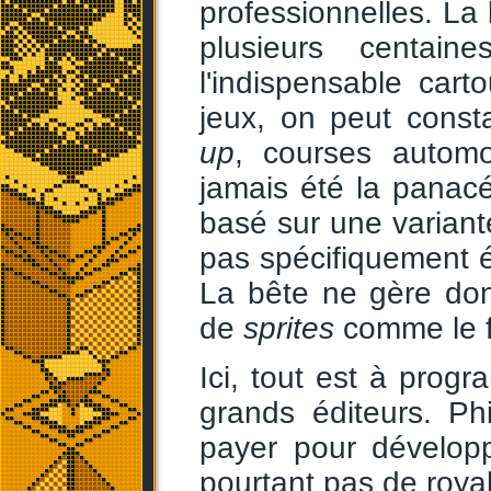
professionnelles. La
plusieurs centai
l'indispensable car
jeux, on peut const
up
, courses automo
jamais été la panac
basé sur une variant
pas spécifiquement 
La bête ne gère do
de
sprites
comme le f
Ici, tout est à progr
grands éditeurs. Ph
payer pour développ
pourtant pas de royal