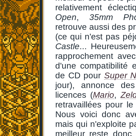
relativement éclect
Open
,
35mm Pho
retrouve aussi des 
(ce qui n'est pas péjo
Castle
... Heureusem
rapprochement avec P
d'une compatibilité 
de CD pour
Super 
jour), annonce de
licences (
Mario
,
Zel
retravaillées pour le
Nous voici donc ave
mais qui n'exploite p
meilleur reste donc