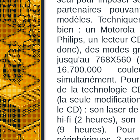
partenaires pouva
modèles. Technique
bien : un Motorola
Philips, un lecteur C
donc), des modes gr
jusqu'au 768X560 (
16.700.000 coul
simultanément. Pour
de la technologie CD
(la seule modificatio
le CD) : son laser d
hi-fi (2 heures), so
(9 heures). Pour 
périphériques, 2 sort