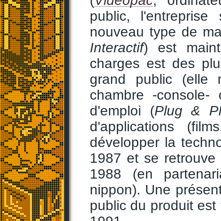
(
Videopac
, ordinat
public, l'entrepri
nouveau type de ma
Interactif
) est maint
charges est des plu
grand public (ell
chambre -console- o
d'emploi (
Plug & P
d'applications (film
développer la techn
1987 et se retrouve
1988 (en partena
nippon). Une présent
public du produit est 