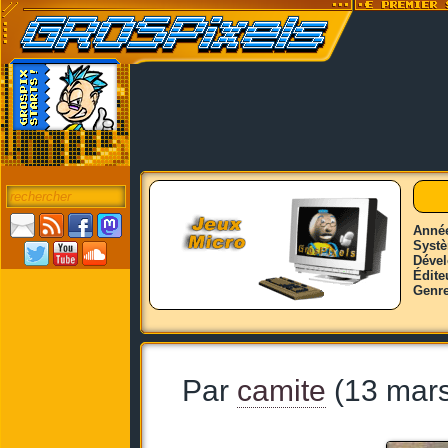
Anné
Syst
Déve
Édite
Genr
Par
camite
(13 mars