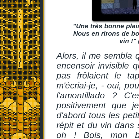
"Une très bonne plaisa
Nous en rirons de bon
vin !"
Alors, il me sembla q
encensoir invisible q
pas frôlaient le t
m'écriai-je, - oui, p
l'amontillado ? C'es
positivement que j
d'abord tous les pet
répit et du vin dans
oh ! Bois, mon bo