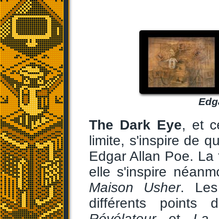
Edga
The Dark Eye
, et c
limite, s'inspire de 
Edgar Allan Poe. La t
elle s'inspire néa
Maison Usher
. Les
différents point
Révélateur
et
La 