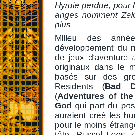
Hyrule perdue, pour l
anges nomment Zeld
plus.
Milieu des ann
développement du no
de jeux d'aventure 
originaux dans le 
basés sur des gr
Residents (
Bad D
(
Adventures of the
God
qui part du post
auraient créé les hum
pour le moins étrang
tête, Russel Lees, do