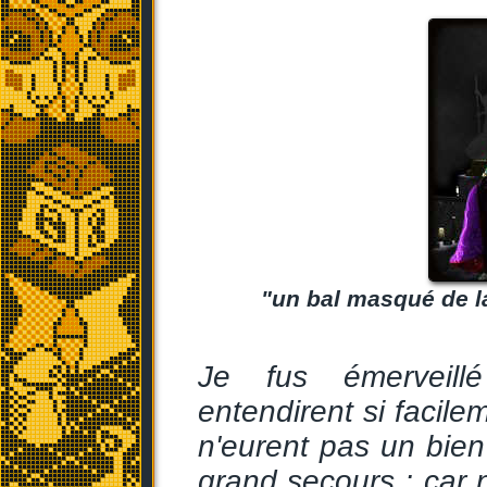
"un bal masqué de l
Je fus émerveill
entendirent si facil
n'eurent pas un bie
grand secours ; car 