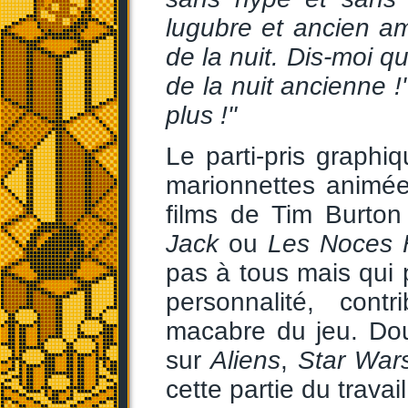
lugubre et ancien am
de la nuit. Dis-moi q
de la nuit ancienne !
plus !"
Le parti-pris graph
marionnettes animé
films de Tim Burt
Jack
ou
Les Noces 
pas à tous mais qui 
personnalité, cont
macabre du jeu. Dou
sur
Aliens
,
Star War
cette partie du travail