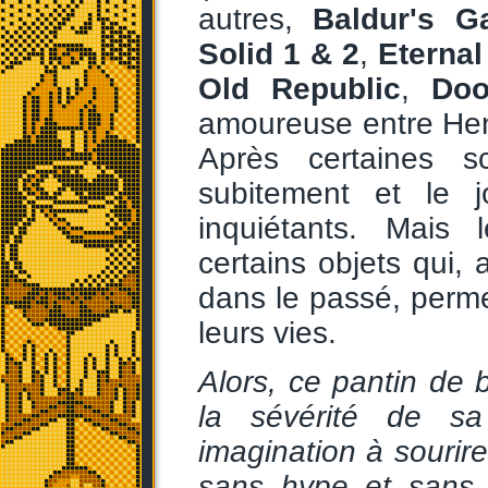
autres,
Baldur's G
Solid 1 & 2
,
Eterna
Old Republic
,
Do
amoureuse entre Henry
Après certaines s
subitement et le 
inquiétants. Mais 
certains objets qui,
dans le passé, perm
leurs vies.
Alors, ce pantin de b
la sévérité de sa
imagination à sourire 
sans hype et sans 