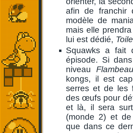
orienter, la seco
afin de franchir
modèle de maniab
mais elle prendra
lui est dédié,
Toil
Squawks a fait d
épisode. Si dan
niveau
Flambeau
kongs, il est ca
serres et de les 
des œufs pour détr
et là, il sera su
(monde 2) et d
que dans ce dern