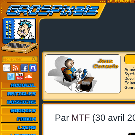
Anné
Syst
Déve
Édite
Genr
Par
MTF
(30 avril 2