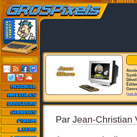
Anné
Syst
Déve
Édite
Genr
[voir dé
Par
Jean-Christian