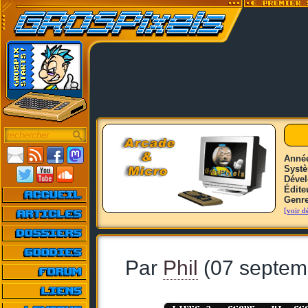
Anné
Syst
Déve
Édite
Genr
[voir dé
Par
Phil
(07 septem