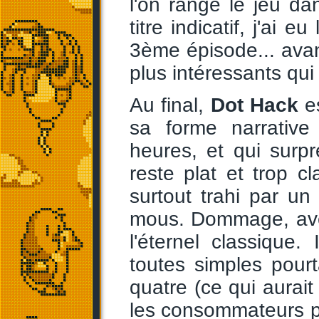
l'on range le jeu da
titre indicatif, j'ai 
3ème épisode... avan
plus intéressants qui
Au final,
Dot Hack
es
sa forme narrative
heures, et qui surpr
reste plat et trop c
surtout trahi par u
mous. Dommage, ave
l'éternel classique.
toutes simples pourt
quatre (ce qui aurai
les consommateurs po