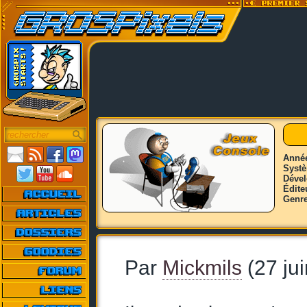
Anné
Syst
Déve
Édite
Genr
Par
Mickmils
(27 ju