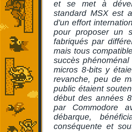
et se met à dével
standard MSX est a
d'un effort internati
pour proposer un st
fabriqués par diffé
mais tous compatibl
succès phénoménal e
micros 8-bits y éta
revanche, peu de m
public étaient soute
début des années 80
par Commodore a
débarque, bénéfic
conséquente et sou