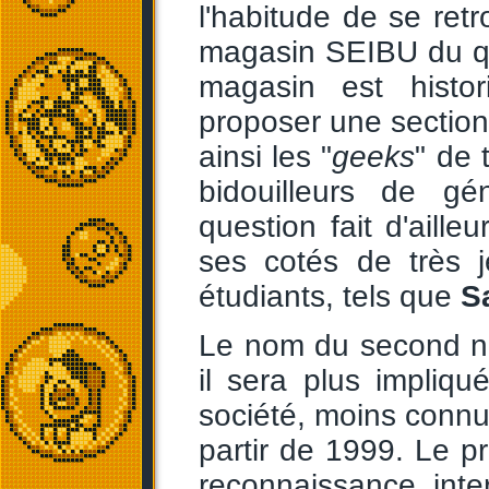
l'habitude de se ret
magasin SEIBU du qu
magasin est histo
proposer une section 
ainsi les "
geeks
" de 
bidouilleurs de g
question fait d'aille
ses cotés de très j
étudiants, tels que
S
Le nom du second ne
il sera plus impliqu
société, moins connu
partir de 1999. Le p
reconnaissance int