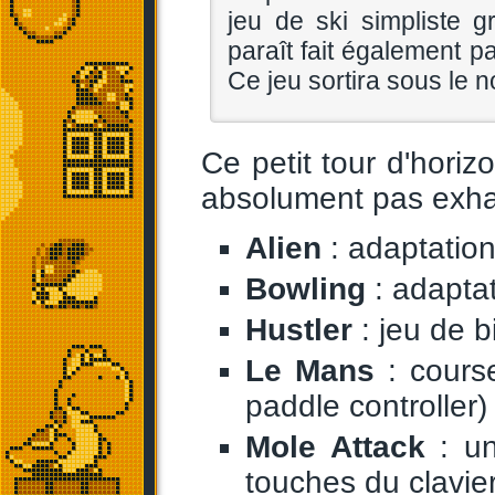
jeu de ski simpliste g
paraît fait également p
Ce jeu sortira sous le
Ce petit tour d'hor
absolument pas exhaus
Alien
: adaptatio
Bowling
: adapta
Hustler
: jeu de bi
Le Mans
: course
paddle controller)
Mole Attack
: un
touches du clavie