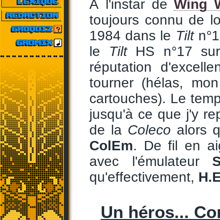
À l'instar de
Wing 
toujours connu de l
1984 dans le
Tilt
n°1
le
Tilt
HS n°17 sur
réputation d'excell
tourner (hélas, mon
cartouches). Le temps
jusqu'à ce que j'y r
de la
Coleco
alors q
ColEm
. De fil en a
avec l'émulateur
S
qu'effectivement,
H.E
Un héros... C