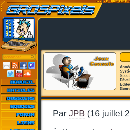
Anné
Syst
Spect
Déve
Édite
Genr
Par
JPB
(16 juillet 