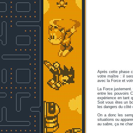
Après cette phase c
votre maître : il s
avec la Force et votr
La Force justement
entre les pouvoirs 
expérience en tant q
Soit vous êtes un bo
les dangers du côté 
On a donc les sempi
situations ou appare
au sabre, ça ne chan