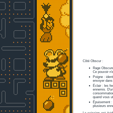
Côté Obscur :
Rage Obscure 
Ce pouvoir n'e
Poigne : iden
envoyer dans l
Éclair : les f
ennemis. D'un
consommation
quand vous ut
Épuisement : 
plusieurs enn
La scission est évid