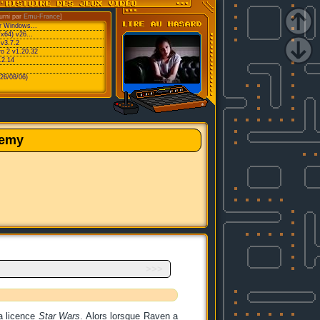
urni par
Emu-France
]
or Windows...
/x64) v26...
v3.7.2
ro 2 v1.20.32
.2.14
26/08/06)
demy
>>>
a licence
Star Wars
. Alors lorsque Raven a