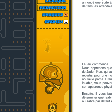
annoncé une suite 
de fans les attendai
Le jeu commence. La
Nous apprenons que 
de Jaden Korr, qui au
repartis pour une n
nouvelle partie. Pre
louable, vous pouve
son apparence physiq
Ensuite, il vous fa
déterminer quel sab
au sabre par défaut e