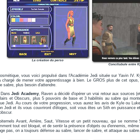
La création du perso
Conciliabule entre K
osmétique, vous voici propulsé dans l'Académie Jedi située sur Yavin IV. Ky
era chargé de mener votre apprentissage à bien. Le GROS plus de cet opus
e sabre, plus besoin d'attendre.
. Dans
Jedi Academy
, Raven a décidé d'opérer un vrai retour aux sources (et 
Clairs et Obscurs, plus 5 pouvoirs de base et 3 habilités au sabre qui mont
ue Jedi. Au cours de votre progression, vous aurez les avis de Kyle ou Luke 
n Jedi et ils vous couvriront d'éloges, soit vous êtes un Sith en puissance e
obscur.
ternels Avant, Arrière, Saut, Vitesse et un petit nouveau, qui se nomme 
mment tout est bloqué, et de sentir la présence d'objets ou d'ennemis, même
ge pas, on a toujours défense au sabre, lancer de sabre, et attaque au sabre