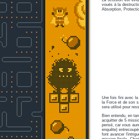
voués à la destructio
Absorption, Protecti
Une fois fini avec l
la Force et de son s
sera utilisé pour re
Bien entendu, en tan
acquitter de 5 missi
pensé, car vous aure
enquête) entrecoupée
font avancer l'intrig
mission finale. Cha