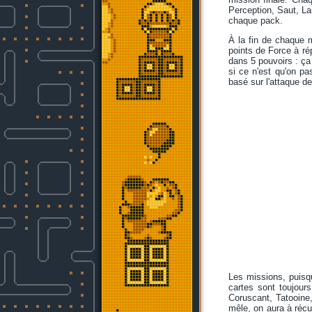
Perception, Saut, La
chaque pack.
À la fin de chaque 
points de Force à ré
dans 5 pouvoirs : ça
si ce n'est qu'on p
basé sur l'attaque de
Les missions, puisq
cartes sont toujour
Coruscant, Tatooine,
mêle, on aura à récu