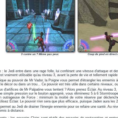
3 contre un ? Même pas peur.
Coup de pied en direct 
: le Jedi entre dans une rage folle, lui conférant une vitesse d'attaque et d
st vraiment utilisable qu'au niveau 3, avant la perte de vie et tellement rapide
tique au pouvoir de Mr Vador, la Poigne vous permet d'étrangler les ennemis à
e décor ou dans un trou... Ce pouvoir est très utile dans certains niveaux, ou i
eux d'artifices de Mr Palpatine vous tentent ? Alors prenez Éclair. Au niveau 3
e simple pression sur le bouton approprié, vous éliminerez 5 à 6 Stormtroope
 outrageuse de Force : minimum la moitié de votre réserve par déclenche
ilisez Éclair. Le pouvoir n'en sera que plus efficace, puisque Jaden aura les 2
permet au Jedi de drainer l'énergie ennemie pour se refaire une santé. Au ni
emis à distance.
ente : les pouvoirs Clairs sont plutôt des pouvoirs de restauration et prot