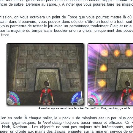
ncer de sabre, Défense au sabre..). À noter que vous pourrez faire les mission
mission, on vous octroiera un point de Force que vous pourrez mettre là où
partir dans 8 pouvoirs, vous pouvez donc décider d'être un touche-à-tout, so
 vous permettra de tester le jeu avec un personnage totalement Clair, et un a
asse la majorité du temps sans bouclier si on a choisi uniquement des pouv
 front.
Avant et après avoir enclenché Sensation. Oui, parfois, ça aide...
u'on en parle. À chaque palier, le « pack » de missions est un peu plus c
s aussi gigantesques, le
level design
toujours aussi réussi et efficace. On 
 Hoth, Korriban... Les objectifs ne sont pas toujours très intéressants, mais 
pérer un droïde aux mains des Jawas, enquêter sur la mise en service de dro