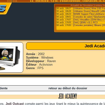
Actualité de l'émulation [contenu fo
06 août, 18h27 :
[Utilitaires Divers] Wine D3D F
06 août, 18h26 :
[Utilitaires Divers] Mesa3D (x86
06 août, 18h23 :
[MAME Support Files] pfeMame 
06 août, 18h01 :
[Consoles de salon] YabaSanshi
06 août, 17h57 :
[Ordi.] VirtualBox (32/64 Bits) v7
06 août, 17h55 :
[Ordi.] QEMU v11.1 RC3
06 août, 17h50 :
[Consoles portables] 3Beans (20
Jedi Aca
Année
: 2002
Système
: Windows
Développeur
: Raven
Éditeur
: Activision
Genre
: FPS
dente
retour au début du dossier
JEDI ACADEMY
ans,
Jedi Outcast
compte parmi les jeux tirant le mieux la quintessence de l