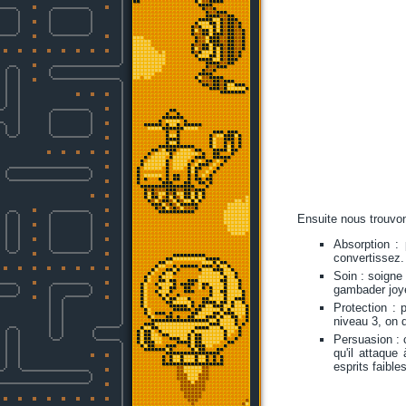
Ensuite nous trouvon
Absorption :
convertissez.
Soin : soigne
gambader joye
Protection : 
niveau 3, on 
Persuasion : 
qu'il attaqu
esprits faibles