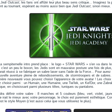
à
Jedi Outcast
, les fans ont affûté leur plus beau sens critique... Imaginez la
ent au tournant, espérant au moins aussi bien que
Jedi Outcast
, sinon mieux.
 sempiternelle intro prend place : le logo « STAR WARS » s'en va dans le 
c'est un peu le boxon, les Jedis sont en mauvaise posture une fois de plus,
rait réussi à se fabriquer un sabre laser sans l'aide de la Force... Pour aure
ouvelle aventure pleine de rebondissements, de stormtroopers et de sabres
mière nouveauté vous pouvez choisir l'apparence de votre avatar ! Les choix s
z choisir parmi : un Humain, une Humaine, une Twi'lek, un Kel'Dor, une Zabr
ue, en choisissant parmi plusieurs têtes, tuniques ou pantalons.
udra définir votre sabre : 8 manches et 5 couleurs (bleu, vert, violet, ja
re irait le mieux avec votre personnage, le choix est purement esthétique. 
st le style Moyen (c'est aussi celui que vous utiliserez le plus).