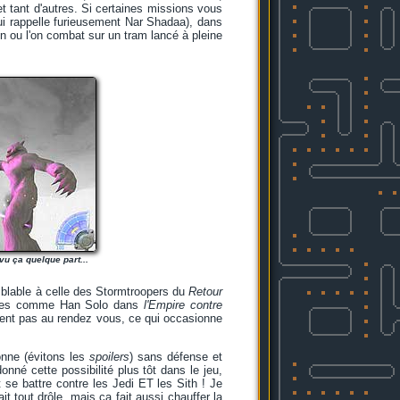
 et tant d'autres. Si certaines missions vous
i rappelle furieusement Nar Shadaa), dans
on ou l'on combat sur un tram lancé à pleine
 vu ça quelque part...
blable à celle des Stormtroopers du
Retour
neiges comme Han Solo dans
l'Empire contre
aiment pas au rendez vous, ce qui occasionne
onne (évitons les
spoilers
) sans défense et
né cette possibilité plus tôt dans le jeu,
 se battre contre les Jedi ET les Sith ! Je
 tout drôle, mais ça fait aussi chauffer la