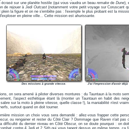
u écrasé sur une planète hostile (qui vous vaudra un beau
remake
de
Dune
),
on de rejouer à
Jedi Outcast
(notamment votre petit voyage sur Coruscant qu
 plein la figure et on ne s'embête pas : l'exemple le plus probant est la missi
exploser en pleine ville... Cette mission est ahurissante.
Des missions à grande vitesse.
J'ai l'impression d'avoir déjà
ions, on sera amené à piloter diverses montures : du Tauntaun à la moto sem
sement, l'aspect esthétique étant là (monter un Tauntaun en habit des 
 sabre sur la moto à pleine vitesse, quelle classe !), la maniabilité n'est vr
erfs, surtout quand on doit tourner.
dernière mission un choix vous sera demandé : allez-vous frapper cette pers
cur, ou rengainer et rester du Côté Clair ? Dommage que Raven n'ait pas don
a difficulté du dernier niveau en Côté Obscur, on se doute pourquoi : on doit
combat contre 4 Jedi et 2 Sith qui vous tapent dessus en même temps, ça fait