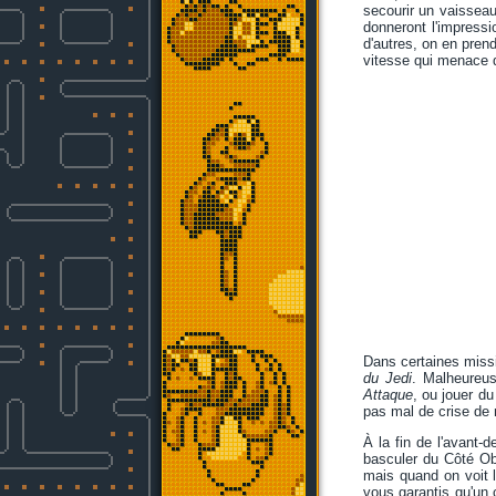
secourir un vaissea
donneront l'impressi
d'autres, on en prend
vitesse qui menace d'
Dans certaines miss
du Jedi
. Malheureu
Attaque
, ou jouer du
pas mal de crise de n
À la fin de l'avant-
basculer du Côté Obs
mais quand on voit l
vous garantis qu'un 