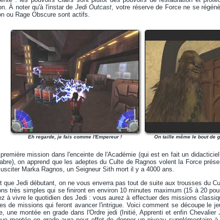
n. À noter qu'à l'instar de
Jedi Outcast
, votre réserve de Force ne se régén
on ou Rage Obscure sont actifs.
Eh regarde, je fais comme l'Empereur !
On taille même le bout de 
a première mission dans l'enceinte de l'Académie (qui est en fait un didactici
abre), on apprend que les adeptes du Culte de Ragnos volent la Force présen
ssusciter Marka Ragnos, un Seigneur Sith mort il y a 4000 ans.
t que Jedi débutant, on ne vous enverra pas tout de suite aux trousses du Cu
ons très simples qui se finiront en environ 10 minutes maximum (15 à 20 pour l
z à vivre le quotidien des Jedi : vous aurez à effectuer des missions class
s de missions qui feront avancer l'intrigue. Voici comment se découpe le je
ue, une montée en grade dans l'Ordre jedi (Initié, Apprenti et enfin Chevalier 
que montée en grade aura pour effet de donner un niveau supplémentaire à t