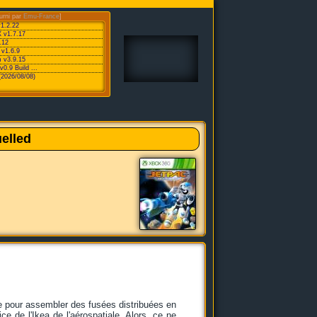
urni par
Emu-France
]
v1.2.22
 v1.7.17
.12
 v1.6.9
 v3.9.15
0.9 Build ...
(2026/08/08)
elled
xie pour assembler des fusées distribuées en
e de l'Ikea de l'aérospatiale. Alors, ce ne