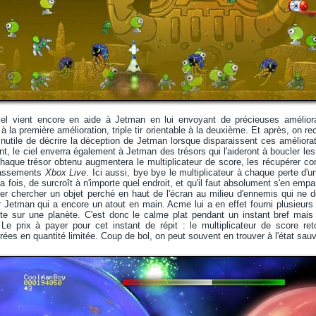
el vient encore en aide à Jetman en lui envoyant de précieuses améliora
l à la première amélioration, triple tir orientable à la deuxième. Et après, on
 Inutile de décrire la déception de Jetman lorsque disparaissent ces amélior
t, le ciel enverra également à Jetman des trésors qui l'aideront à boucler les
haque trésor obtenu augmentera le multiplicateur de score, les récupérer con
lassements
Xbox Live
. Ici aussi, bye bye le multiplicateur à chaque perte d'u
a fois, de surcroît à n'importe quel endroit, et qu'il faut absolument s'en empa
ller chercher un objet perché en haut de l'écran au milieu d'ennemis qui ne
 Jetman qui a encore un atout en main. Acme lui a en effet fourni plusieurs
te sur une planète. C'est donc le calme plat pendant un instant bref mais
e. Le prix à payer pour cet instant de répit : le multiplicateur de score
ées en quantité limitée. Coup de bol, on peut souvent en trouver à l'état sauv