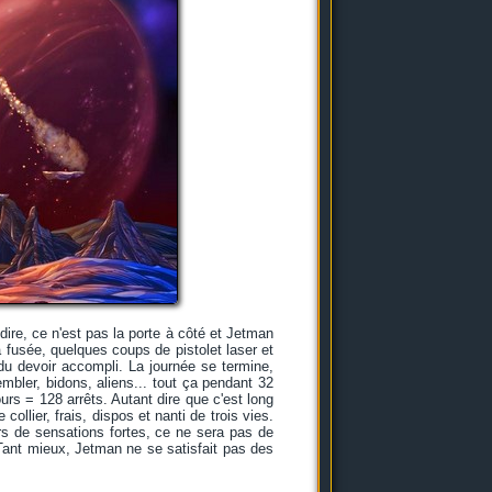
ire, ce n'est pas la porte à côté et Jetman
a fusée, quelques coups de pistolet laser et
du devoir accompli. La journée se termine,
bler, bidons, aliens... tout ça pendant 32
rs = 128 arrêts. Autant dire que c'est long
ollier, frais, dispos et nanti de trois vies.
 de sensations fortes, ce ne sera pas de
 Tant mieux, Jetman ne se satisfait pas des