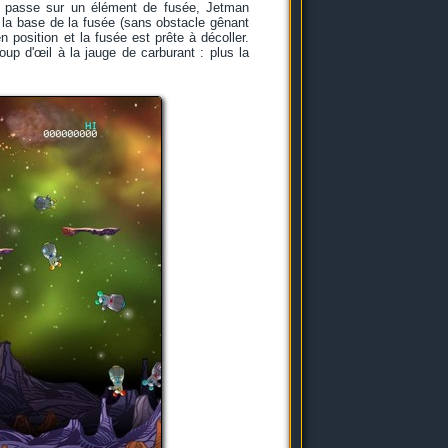
'il passe sur un élément de fusée, Jetman
e la base de la fusée (sans obstacle gênant
 position et la fusée est prête à décoller.
up d'œil à la jauge de carburant : plus la