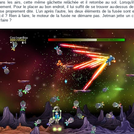
dans les airs, cette même gâchette relâchée et il retombe au sol. Lorsqu
ement. Pour le placer au bon endroit, il lui suffit de se trouver au-dessus d
ase proprement dite. L'un après l'autre, les deux éléments de la fusée sont en
il ? Rien à faire, le moteur de la fusée ne démarre pas. Jetman jette un co
faire ?