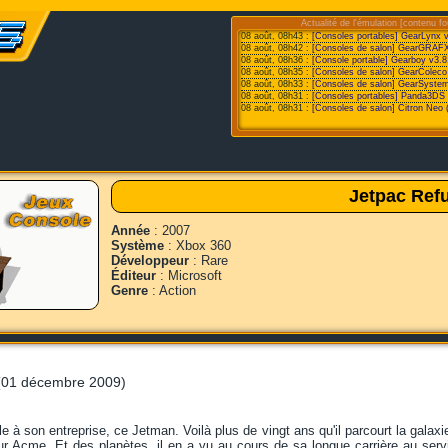
Actualité de l'émulation [contenu fo
08 août, 08h43 :
[Consoles portables] GearLynx 
08 août, 08h42 :
[Consoles de salon] GearGRAFX
08 août, 08h36 :
[Console portable] Gearboy v3.8
08 août, 08h35 :
[Consoles de salon] GearColeco
08 août, 08h33 :
[Consoles de salon] GearSystem
08 août, 08h31 :
[Consoles portables] Panda3DS v
08 août, 08h31 :
[Consoles de salon] Citron Neo 
Jetpac Refu
Année
: 2007
Système
: Xbox 360
Développeur
: Rare
Éditeur
: Microsoft
Genre
: Action
01 décembre 2009)
èle à son entreprise, ce Jetman. Voilà plus de vingt ans qu'il parcourt la gala
r Acme. Et des planètes, il en a vu au cours de sa longue carrière au servic