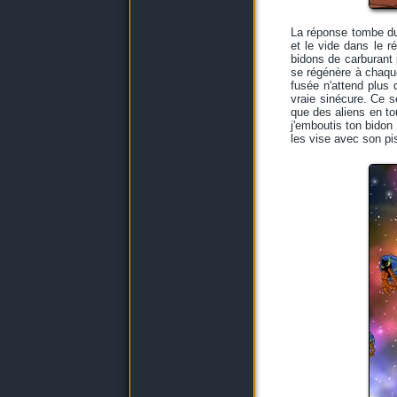
La réponse tombe du 
et le vide dans le r
bidons de carburant 
se régénère à chaque 
fusée n'attend plus
vraie sinécure. Ce s
que des aliens en to
j'emboutis ton bidon
les vise avec son pis