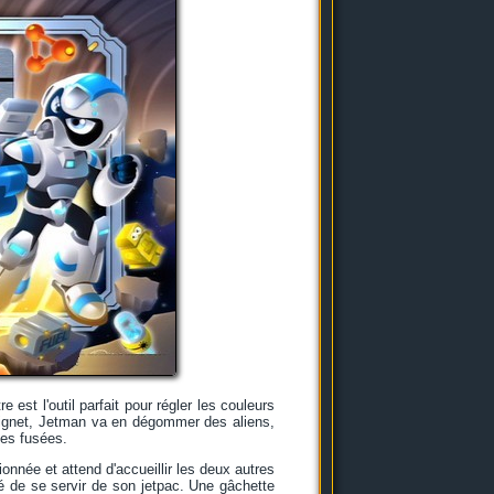
 est l'outil parfait pour régler les couleurs
 poignet, Jetman va en dégommer des aliens,
des fusées.
onnée et attend d'accueillir les deux autres
gé de se servir de son jetpac. Une gâchette