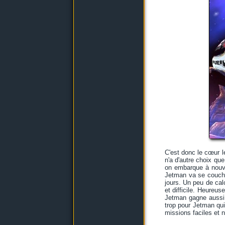
C'est donc le cœur l
n'a d'autre choix que
on embarque à nouve
Jetman va se coucher
jours. Un peu de cal
et difficile. Heureus
Jetman gagne aussi 
trop pour Jetman qui
missions faciles et n