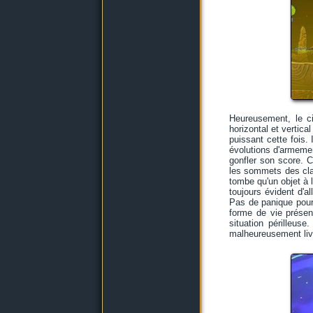
Heureusement, le ci
horizontal et vertica
puissant cette fois.
évolutions d'armemen
gonfler son score. C
les sommets des c
tombe qu'un objet à l
toujours évident d'a
Pas de panique pour
forme de vie présen
situation périlleus
malheureusement livr