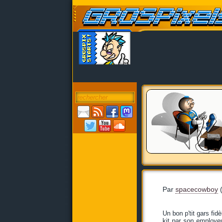
Par
spacecowboy
(
Un bon p'tit gars fid
kit par son employeu