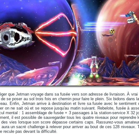
éger que Jetman voyage dans sa fusée vers son adresse de livraison. À vrai d
 de se poser au sol trois fois en chemin pour faire le plein. Six bidons dans l
au. Enfin, Jetman arrive à destination et livre sa fusée avec le sentiment 
 on ne sait où et se repose jusqu'au matin suivant. Rebelote, fusée à assem
cul mental : 1 assemblage de fusée + 3 passages à la station-service X 32 jou
ement, il est possible de sauvegarder tous les quatre niveaux pour reprendre le c
des vies lorsque son score dépasse certains caps. Rassurez-vous amateurs
 aura un sacré challenge à relever pour arriver au bout de ces 128 niveaux.
e recule pas devant la difficulté.