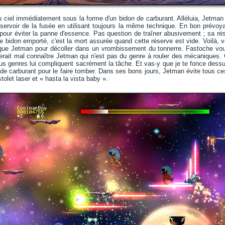
ciel immédiatement sous la forme d'un bidon de carburant. Alléluia, Jetman n
éservoir de la fusée en utilisant toujours la même technique. En bon prévoya
pour éviter la panne d'essence. Pas question de traîner abusivement ; sa ré
bidon emporté, c'est la mort assurée quand cette réserve est vide. Voilà, vite 
 que Jetman pour décoller dans un vrombissement du tonnerre. Fastoche vou
erait mal connaître Jetman qui n'est pas du genre à rouler des mécaniques. C
us genres lui compliquent sacrément la tâche. Et vas-y que je te fonce dessus
 de carburant pour le faire tomber. Dans ses bons jours, Jetman évite tous ces
tolet laser et « hasta la vista baby ».