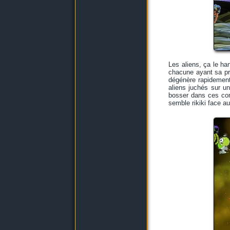
Les aliens, ça le ha
chacune ayant sa pr
dégénère rapidement 
aliens juchés sur u
bosser dans ces cond
semble rikiki face a