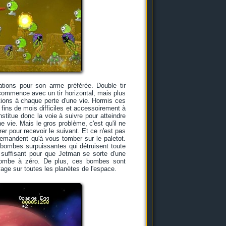
tions pour son arme préférée. Double tir
 recommence avec un tir horizontal, mais plus
ations à chaque perte d'une vie. Hormis ces
 fins de mois difficiles et accessoirement à
stitue donc la voie à suivre pour atteindre
ne vie. Mais le gros problème, c'est qu'il ne
rer pour recevoir le suivant. Et ce n'est pas
 demandent qu'à vous tomber sur le paletot.
 bombes surpuissantes qui détruisent toute
 suffisant pour que Jetman se sorte d'une
 retombe à zéro. De plus, ces bombes sont
age sur toutes les planètes de l'espace.