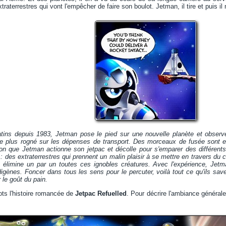
raterrestres qui vont l'empêcher de faire son boulot. Jetman, il tire et puis il
ns depuis 1983, Jetman pose le pied sur une nouvelle planète et observe 
de plus rogné sur les dépenses de transport. Des morceaux de fusée sont en
non que Jetman actionne son jetpac et décolle pour s'emparer des différent
des extraterrestres qui prennent un malin plaisir à se mettre en travers du
et élimine un par un toutes ces ignobles créatures. Avec l'expérience, Jet
digènes. Foncer dans tous les sens pour le percuter, voilà tout ce qu'ils sav
r le goût du pain.
ts l'histoire romancée de
Jetpac Refuelled
. Pour décrire l'ambiance général