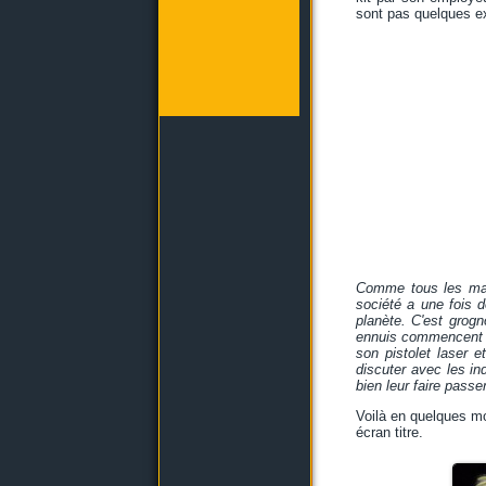
sont pas quelques ext
Comme tous les mati
société a une fois 
planète. C'est grog
ennuis commencent : 
son pistolet laser 
discuter avec les in
bien leur faire passe
Voilà en quelques mo
écran titre.