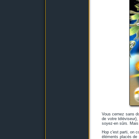
Vous cernez sans dout
de votre téléviseur)
soyez-en sûrs. Mais 
Hop c'est parti, on
éléments placés de p