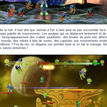
nte la nuit. Il faut dire que Jetman a fort à faire pour ne pas succomber face
opre palette de mouvements. Les poulpes qui se déplacent lentement et de 
lorsqu'apparaissent des crabes sautillants, des boules de poils très affect
n missile, des robots à tête de souris, des capsules aux mouvements errat
itions ? Fini de rire, on dégaine son pistolet laser et on fait le ménage. Mai
ux salves ennemies !