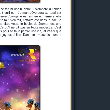
e fait ni une ni deux, il s'empare du bidon
nt qu'il est, Jetman déversera au total six
serve d'oxygène est limitée et même si elle
fait bien fait, l'affaire est dans le sac, la
s dites-vous, le boulot de Jetman est une
e qu'il ne dit pas en toute modestie, c'est
 pour te faire perdre une vie, et vas-y que
 joyeux drilles. Dans ces mauvais jours, il