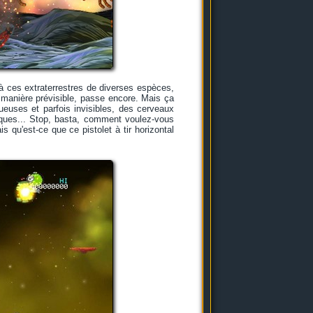
 à ces extraterrestres de diverses espèces,
manière prévisible, passe encore. Mais ça
ueuses et parfois invisibles, des cerveaux
iques... Stop, basta, comment voulez-vous
s qu'est-ce que ce pistolet à tir horizontal