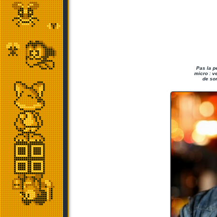
Pas la p
micro : v
de so