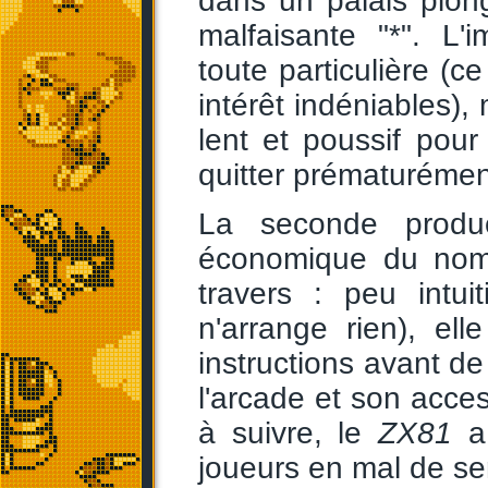
dans un palais plon
malfaisante "*". L'
toute particulière (c
intérêt indéniables),
lent et poussif pou
quitter prématuréme
La seconde produc
économique du no
travers : peu intui
n'arrange rien), el
instructions avant d
l'arcade et son acces
à suivre, le
ZX81
a 
joueurs en mal de se