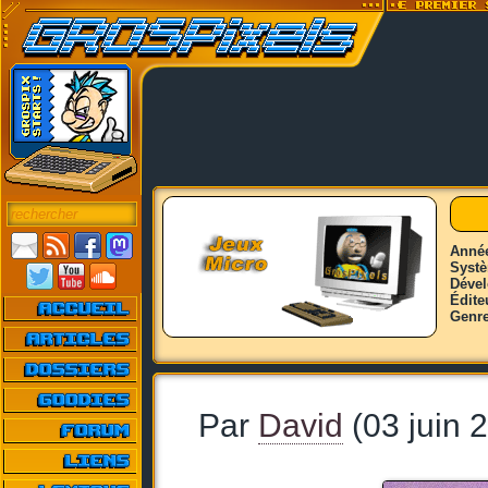
Anné
Syst
Déve
Édite
Genr
Par
David
(03 juin 