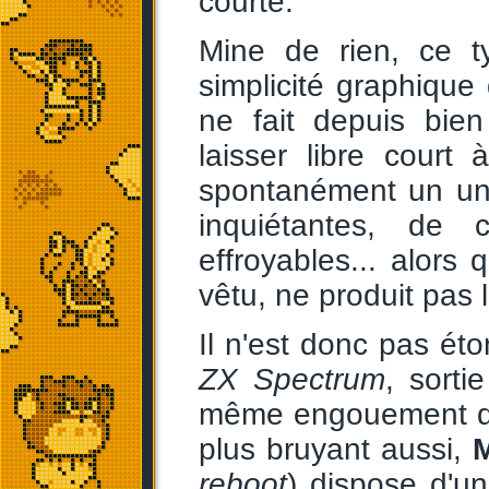
courte.
Mine de rien, ce t
simplicité graphique d
ne fait depuis bie
laisser libre court 
spontanément un uni
inquiétantes, de 
effroyables... alors 
vêtu, ne produit pas 
Il n'est donc pas ét
ZX Spectrum
, sorti
même engouement qu
plus bruyant aussi,
reboot
) dispose d'un