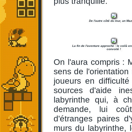
plus tranquille.
De l'autre côté du mur, un Maz
La fin de l'aventure approche : le voilà enf
convoité !
On l'aura compris : 
sens de l'orientation
joueurs en difficult
sources d'aide ine
labyrinthe qui, à c
demande, lui coû
d'étranges paires d
murs du labyrinthe, 