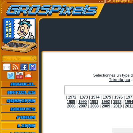
Sélectionnez un type d
Titre du jeu
|
1972
|
1973
|
1974
|
1975
|
1976
|
197
1989
|
1990
|
1991
|
1992
|
1993
|
1994
2006
|
2007
|
2008
|
2009
|
2010
|
2011