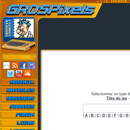
Sélectionnez un type d
Titre du jeu
|
A
|
B
|
C
|
D
|
E
|
F
|
G
|
H