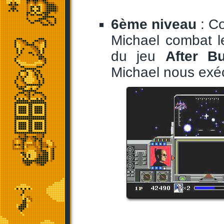
6ème niveau
: Co
Michael combat l
du jeu
After B
Michael nous exéc