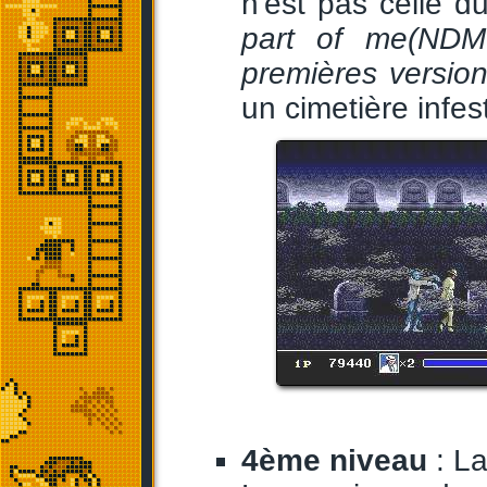
n'est pas celle 
part of me
(NDM
premières versio
un cimetière infe
4ème niveau
: La