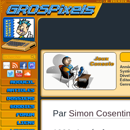
Anné
Syst
Déve
Édite
Genr
Par
Simon Cosenti