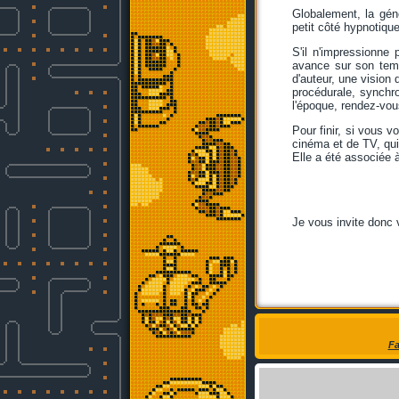
Globalement, la géné
petit côté hypnotiqu
S'il n'impressionne
avance sur son temp
d'auteur, une vision 
procédurale, synchro
l'époque, rendez-vou
Pour finir, si vous 
cinéma et de TV, qui
Elle a été associée à
Je vous invite donc
Fa