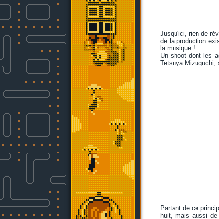
Jusqu'ici, rien de r
de la production ex
la musique !
Un shoot dont les a
Tetsuya Mizuguchi, s
Partant de ce princip
huit, mais aussi de