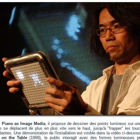
c
Piano as Image Media
, il propose de dessiner des points lumineux sur u
s se déplacent de plus en plus vite vers le haut, jusqu'à "frapper" les tou
ntes. Une démonstration de l'installation est visible dans la vidéo ci-dessous
 on the Table
(1999), le public interagit avec des formes lumineuses pr