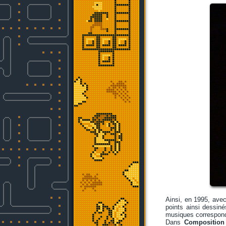
Ainsi, en 1995, ave
points ainsi dessiné
musiques corresponda
Dans
Composition