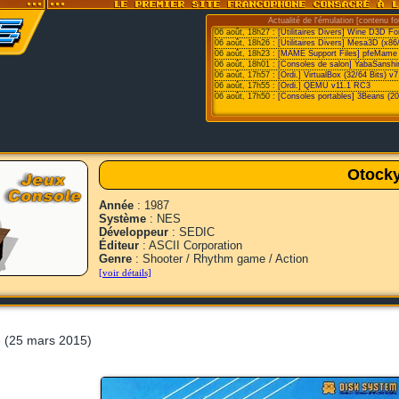
Actualité de l'émulation [contenu fo
06 août, 18h27 :
[Utilitaires Divers] Wine D3D F
06 août, 18h26 :
[Utilitaires Divers] Mesa3D (x86
06 août, 18h23 :
[MAME Support Files] pfeMame 
06 août, 18h01 :
[Consoles de salon] YabaSanshi
06 août, 17h57 :
[Ordi.] VirtualBox (32/64 Bits) v7
06 août, 17h55 :
[Ordi.] QEMU v11.1 RC3
06 août, 17h50 :
[Consoles portables] 3Beans (20
Otock
Année
: 1987
Système
: NES
Développeur
: SEDIC
Éditeur
: ASCII Corporation
Genre
: Shooter / Rhythm game / Action
[voir détails]
 (25 mars 2015)