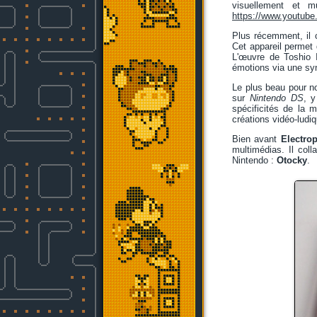
visuellement et m
https://www.youtub
Plus récemment, il 
Cet appareil permet
L'œuvre de Toshio I
émotions via une syn
Le plus beau pour no
sur
Nintendo DS
, y
spécificités de la 
créations vidéo-ludiq
Bien avant
Electro
multimédias. Il col
Nintendo :
Otocky
.