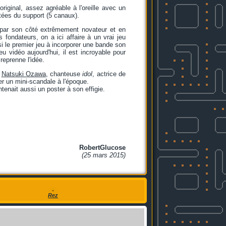
riginal, assez agréable à l'oreille avec un
tées du support (5 canaux).
par son côté extrêmement novateur et en
fondateurs, on a ici affaire à un vrai jeu
si le premier jeu à incorporer une bande son
u vidéo aujourd'hui, il est incroyable pour
reprenne l'idée.
e
Natsuki Ozawa
, chanteuse
idol
, actrice de
er un mini-scandale à l'époque.
tenait aussi un poster à son effigie.
RobertGlucose
(25 mars 2015)
Rez