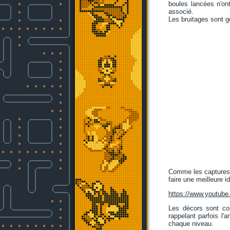
boules lancées n'o
associé.
Les bruitages sont 
Comme les captures d
faire une meilleure i
https://www.youtu
Les décors sont co
rappelant parfois l'
chaque niveau.