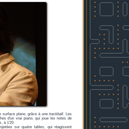
ne surface plane, grâce à une
trackball
. Les
ches d'un vrai piano, qui joue les notes de
, à 1'20.
ojetées sur quatre tables, qui réagissent