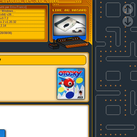
urni par
Emu-France
]
or Windows...
/x64) v26...
v3.7.2
ro 2 v1.20.32
.2.14
26/08/06)
y