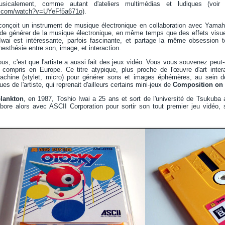
usicalement, comme autant d'ateliers multimédias et ludiques (voi
e.com/watch?v=UYeFf5a671o)
.
conçoit un instrument de musique électronique en collaboration avec Yama
 de générer de la musique électronique, en même temps que des effets visu
wai est intéressante, parfois fascinante, et partage la même obsession t
esthésie entre son, image, et interaction.
us, c'est que l'artiste a aussi fait des jeux vidéo. Vous vous souvenez peut-ê
 compris en Europe. Ce titre atypique, plus proche de l'œuvre d'art interac
machine (stylet, micro) pour générer sons et images éphémères, au sein de 
ues de l'artiste, qui reprenait d'ailleurs certains mini-jeux de
Composition on 
plankton
, en 1987, Toshio Iwai a 25 ans et sort de l'université de Tsukuba 
labore alors avec ASCII Corporation pour sortir son tout premier jeu vidéo