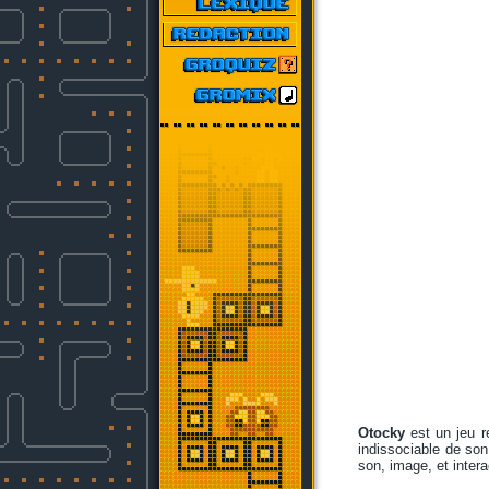
Otocky
est un jeu re
indissociable de son
son, image, et interac