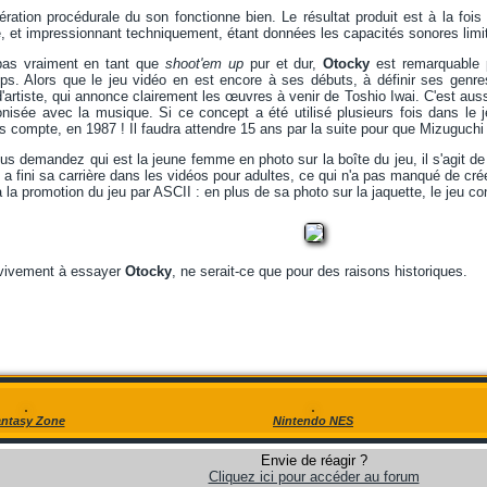
ration procédurale du son fonctionne bien. Le résultat produit est à la fois o
e, et impressionnant techniquement, étant données les capacités sonores limi
 pas vraiment en tant que
shoot'em up
pur et dur,
Otocky
est remarquable 
s. Alors que le jeu vidéo en est encore à ses débuts, à définir ses genres 
d'artiste, qui annonce clairement les œuvres à venir de Toshio Iwai. C'est aus
nisée avec la musique. Si ce concept a été utilisé plusieurs fois dans le je
s compte, en 1987 ! Il faudra attendre 15 ans par la suite pour que Mizuguchi 
vous demandez qui est la jeune femme en photo sur la boîte du jeu, il s'agit d
 a fini sa carrière dans les vidéos pour adultes, ce qui n'a pas manqué de cré
 la promotion du jeu par ASCII : en plus de sa photo sur la jaquette, le jeu con
 vivement à essayer
Otocky
, ne serait-ce que pour des raisons historiques.
ntasy Zone
Nintendo NES
Envie de réagir ?
Cliquez ici pour accéder au forum