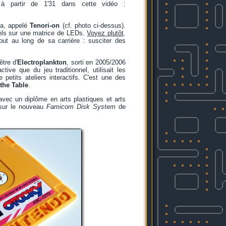
r à partir de 1'31 dans cette vidéo :
ha, appelé
Tenori-on
(cf. photo ci-dessus).
els sur une matrice de LEDs.
Voyez plutôt
.
out au long de sa carrière : susciter des
tre d'
Electroplankton
, sorti en 2005/2006
tive que du jeu traditionnel, utilisait les
petits ateliers interactifs. C'est une des
the Table
.
avec un diplôme en arts plastiques et arts
, sur le nouveau
Famicom Disk System
de