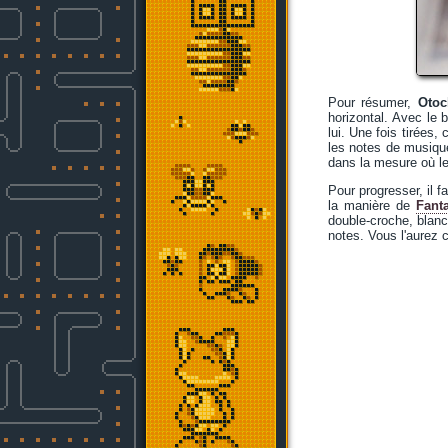
Pour résumer,
Otoc
horizontal. Avec le 
lui. Une fois tirées,
les notes de musiqu
dans la mesure où le
Pour progresser, il 
la manière de
Fant
double-croche, blanch
notes. Vous l'aurez 