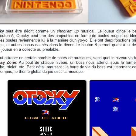
ky
peut être décrit comme un
shoot'em up
musical. Le joueur dirige le p
bouton A, Otocky peut tirer des projectiles en forme de boules rouges ou bleu
 ces boules reviennent à lui à la manière d'un yo-yo. Elle ont deux fonctions pr
es, et autres bonus cachés dans le décor. Le bouton B permet quant à lui d
 joueur en a collecté au préalable.
faut attraper un certain nombre de notes de musiques, sans quoi le niveau va 
asy Zone
. Au bout de chaque niveau, un boss nous attend, sous la form
e, triolet, etc. Petit détail amusant : la barre de vie du boss est justement cel
compris, le thème global du jeu est : la musique.