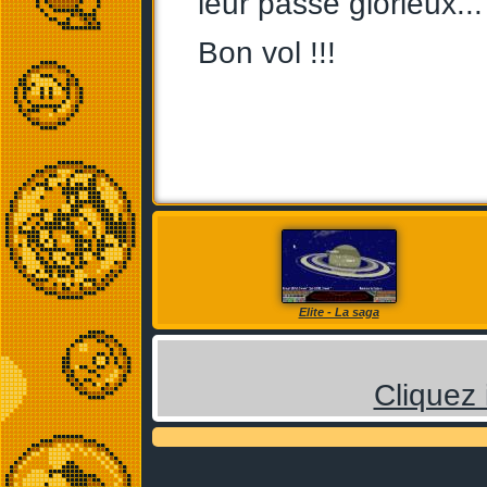
leur passé glorieux...
Bon vol !!!
Elite - La saga
Cliquez 