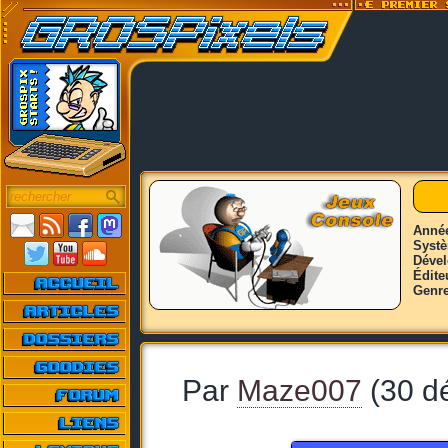
Anné
Syst
Déve
Édite
Genr
Par
Maze007
(30 d