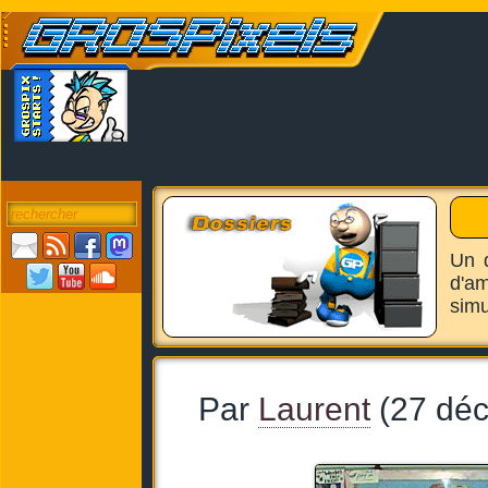
Un d
d'am
simu
Par
Laurent
(27 dé