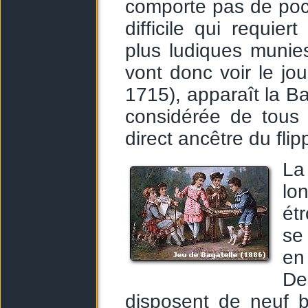
comporte pas de poch
difficile qui requie
plus ludiques munie
vont donc voir le jo
1715), apparaît la Ba
considérée de tous
direct ancêtre du flip
La
lo
ét
se
en
De
disposent de neuf bil