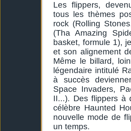
Les flippers, devenu
tous les thèmes poss
rock (Rolling Stone
(Tha Amazing Spide
basket, formule 1), j
et son alignement de 
Même le billard, loin
légendaire intitulé R
à succès deviennen
Space Invaders, Pac
II...). Des flippers 
célèbre Haunted Hou
nouvelle mode de flip
un temps.