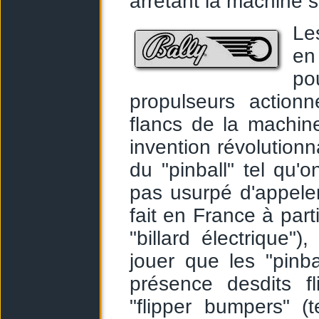
arrêtant la machine s
Le
en
po
propulseurs action
flancs de la machine
invention révolutionn
du "pinball" tel qu'o
pas usurpé d'appele
fait en France à part
"billard électrique")
jouer que les "pinb
présence desdits f
"flipper bumpers" (