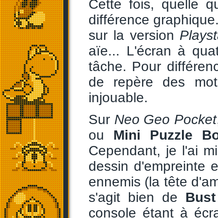
Cette fois, quelle 
différence graphique.
sur la version
Playst
aïe... L'écran à qua
tâche. Pour différen
de repère des moti
injouable.
Sur
Neo Geo Pocket
ou
Mini Puzzle B
Cependant, je l'ai m
dessin d'empreinte 
ennemis (la tête d'am
s'agit bien de
Bust
console étant à écra