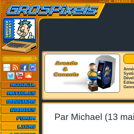
Anné
Syst
Déve
Édite
Genr
Par Michael (13 ma