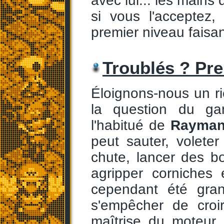
avec lui... les mains
si vous l'acceptez
premier niveau faisant
Troublés ? Pre
Éloignons-nous un r
la question du ga
l'habitué de
Rayman
peut sauter, volete
chute, lancer des b
agripper corniches 
cependant été gran
s'empêcher de croi
maîtrise du moteur