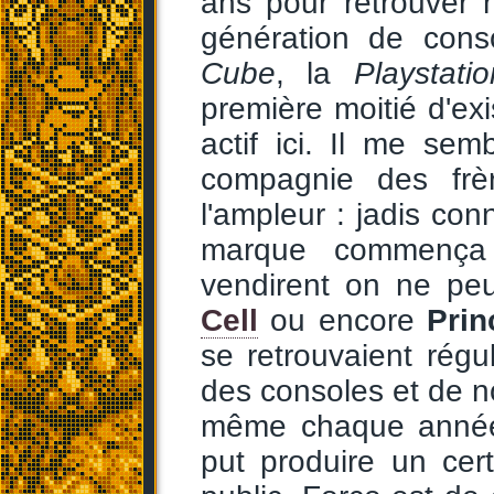
ans pour retrouver
génération de cons
Cube
, la
Playstati
première moitié d'exi
actif ici. Il me sem
compagnie des frèr
l'ampleur : jadis co
marque commença 
vendirent on ne pe
Cell
ou encore
Prin
se retrouvaient régu
des consoles et de no
même chaque année p
put produire un ce