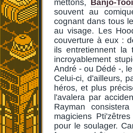
mettons,
Banjo-Too
souvent au comique
cognant dans tous le
au visage. Les Hood
couverture à eux : d
ils entretiennent l
incroyablement stupi
André - ou Dédé -, le 
Celui-ci, d'ailleurs,
héros, et plus préc
l'avalera par accide
Rayman consistera 
magiciens Pti'zêtres
pour le soulager. Ca