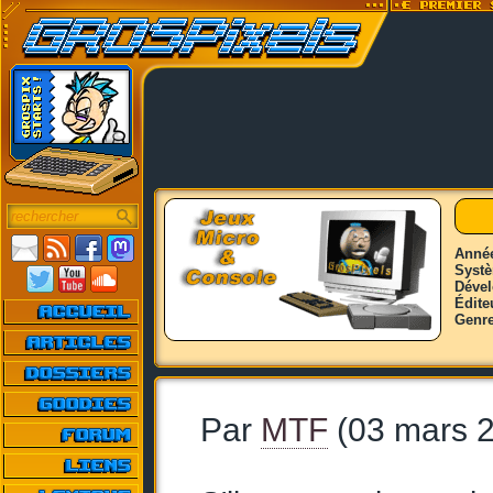
Anné
Syst
Déve
Édite
Genr
Par
MTF
(03 mars 