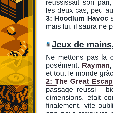
réussissait son pari
les deux cas, peu aur
3: Hoodlum Havoc
s
mais lui, il saura ne
Jeux de mains,
Ne mettons pas la c
posément.
Rayman
et tout le monde grâ
2: The Great Esca
passage réussi - bi
dimensions, était c
finalement, vite oubl