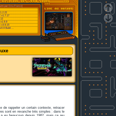
urni par
Emu-France
]
v1.2.22
 v1.7.17
.12
 v1.6.9
 v3.9.15
0.9 Build ...
luxe
ce de rappeler un certain contexte, retracer
autres sont en revanche très simples : dans le
a eu beaucoup depuis 1982, mais ce jeu