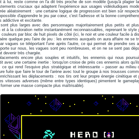
t à lui, reste comme on l'a dit très proche de son modèle (jusqu'à plagier la 
ustements cruciaux qui adaptent l'expérience aux usages vidéoludiques mo
ée aléatoirement : une certaine logique de progression est bien sûr respect
 impossible d'apprendre le jeu par cœur, c'est l'adresse et la bonne compréhen
s addictive et excitante.
 sont plus larges avec des personnages majoritairement plus petits et plus 
 et à la coloration nette instantanément reconnaissables, reprenant le style
couleurs par bloc de huit pixels de côté (ici, le noir et une couleur facile à dis
 aère quelque peu l'aire de jeu : les ennemis auxquels on aura affaire ne se t
par vagues se téléportant l'une après l'autre, ce qui permet de prendre ses ais
éporte sur nous, les vagues sont peu nombreuses, et on ne se sent pas dé
eut devenir très chargée.
lacements encore plus souples et intuitifs, les ennemis qui nous poursui
tit avec une certaine inertie : lorsqu'on croise de près ces ennemis alors qu'il
e qui rend l'esquive plus stratégique et intéressante – passer au milieu d'
ure fuite que faire le tour de l'arène avec tout le groupe à nos trousses com
enrichissant les déplacements : nos tirs ont leur propre énergie cinétique et p
ntes vitesses adverses (même entre types identiques) pimentent le gameplay
 former une masse compacte plus maîtrisable).