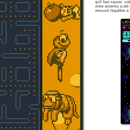
qu'il faut sauver, s
entre ennemis a été 
retrouvé l'équilibre 