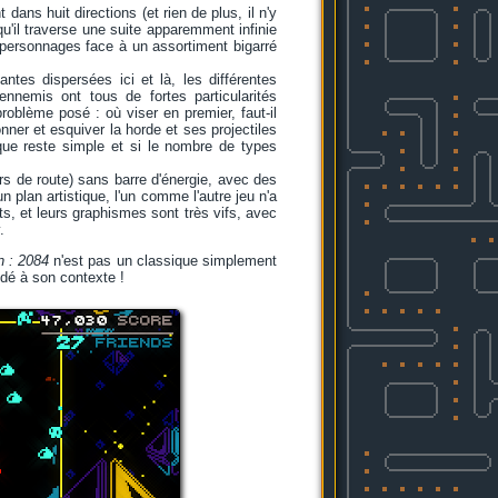
ans huit directions (et rien de plus, il n'y
u'il traverse une suite apparemment infinie
ts personnages face à un assortiment bigarré
tes dispersées ici et là, les différentes
nnemis ont tous de fortes particularités
roblème posé : où viser en premier, faut-il
ner et esquiver la horde et ses projectiles
que reste simple et si le nombre de types
.
rs de route) sans barre d'énergie, avec des
 plan artistique, l'un comme l'autre jeu n'a
s, et leurs graphismes sont très vifs, avec
.
n : 2084
n'est pas un classique simplement
odé à son contexte !