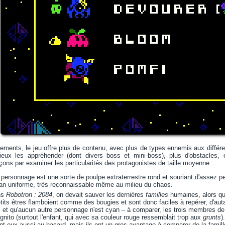
ements, le jeu offre plus de contenu, avec plus de types ennemis aux différ
eux les appréhender (dont divers boss et mini-boss), plus d'obstacles, 
s par examiner les particularités des protagonistes de taille moyenne :
 personnage est une sorte de poulpe extraterrestre rond et souriant d'assez pet
an uniforme, très reconnaissable même au milieu du chaos.
ns
Robotron : 2084
, on devait sauver les dernières
familles
humaines, alors q
tits êtres flamboient comme des bougies et sont donc faciles à repérer, d'aut
s et qu'aucun autre personnage n'est cyan – à comparer, les trois membres de
gnito (surtout l'enfant, qui avec sa couleur rouge ressemblait trop aux
grunts
).
nt eux aussi au hasard, mais ils ont un gros avantage à comparer de la famil