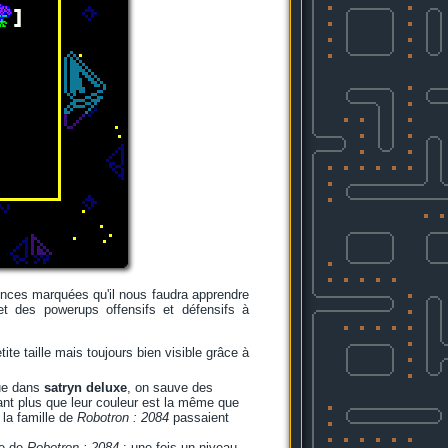
ences marquées qu'il nous faudra apprendre
et des powerups offensifs et défensifs à
ite taille mais toujours bien visible grâce à
ue dans
satryn deluxe
, on sauve des
ant plus que leur couleur est la même que
 la famille de
Robotron : 2084
passaient
le de
Robotron : 2084
: une fois un niveau