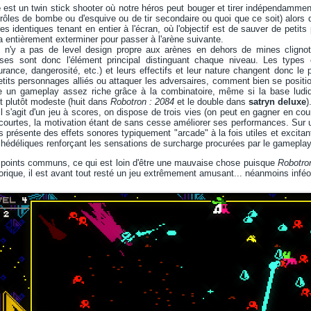
e
est un twin stick shooter où notre héros peut bouger et tirer indépendamment d
ôles de bombe ou d'esquive ou de tir secondaire ou quoi que ce soit) alors q
res identiques tenant en entier à l'écran, où l'objectif est de sauver de peti
ra entièrement exterminer pour passer à l'arène suivante.
l n'y a pas de level design propre aux arènes en dehors de mines clignotan
es sont donc l'élément principal distinguant chaque niveau. Les types e
ance, dangerosité, etc.) et leurs effectifs et leur nature changent donc le p
etits personnages alliés ou attaquer les adversaires, comment bien se position
ue un gameplay assez riche grâce à la combinatoire, même si la base ludi
t plutôt modeste (huit dans
Robotron : 2084
et le double dans
satryn deluxe
)
l s'agit d'un jeu à scores, on dispose de trois vies (on peut en gagner en cou
 courtes, la motivation étant de sans cesse améliorer ses performances. Sur un
présente des effets sonores typiquement "arcade" à la fois utiles et excitant
hédéliques renforçant les sensations de surcharge procurées par le gameplay
 points communs, ce qui est loin d'être une mauvaise chose puisque
Robotro
orique, il est avant tout resté un jeu extrêmement amusant... néanmoins infé