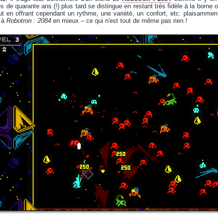
s de quarante ans (!) plus tard se distingue en restant très fidèle à la borne
ut en offrant cependant un rythme, une variété, un confort, etc. plaisammen
r à
Robotron : 2084
en mieux – ce qui n'est tout de même pas rien !