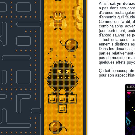
Ainsi,
satryn delux
a pas dans ses contr
d'arènes rectangulai
d'ennemis qu'il faud
Comme on l'a dit, i
combinaisons advers
(comportement, endur
d'abord sauver les p
– tout cela constit
ennemis distincts es
Dans les deux cas, i
parties relativement
pas de musique mais 
quelques effets psyc
Ça fait beaucoup de
pour son aspect hist