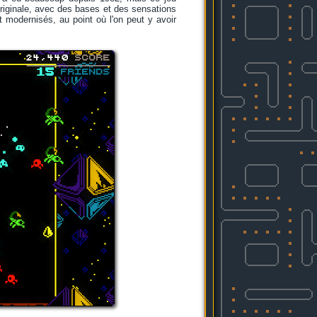
 originale, avec des bases et des sensations
t modernisés, au point où l'on peut y avoir