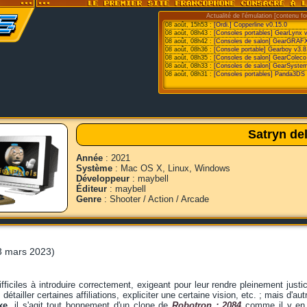
Actualité de l'émulation [contenu fo
08 août, 15h53 :
[Ordi.] Copperline v0.15.0
08 août, 08h43 :
[Consoles portables] GearLynx 
08 août, 08h42 :
[Consoles de salon] GearGRAFX
08 août, 08h36 :
[Console portable] Gearboy v3.8
08 août, 08h35 :
[Consoles de salon] GearColeco
08 août, 08h33 :
[Consoles de salon] GearSystem
08 août, 08h31 :
[Consoles portables] Panda3DS v
Satryn de
Année
: 2021
Système
: Mac OS X, Linux, Windows
Développeur
: maybell
Éditeur
: maybell
Genre
: Shooter / Action / Arcade
3 mars 2023)
fficiles à introduire correctement, exigeant pour leur rendre pleinement justi
, détailler certaines affiliations, expliciter une certaine vision, etc. ; mais d'
xe
, il s'agit tout bonnement d'un clone de
Robotron : 2084
comme il y en 