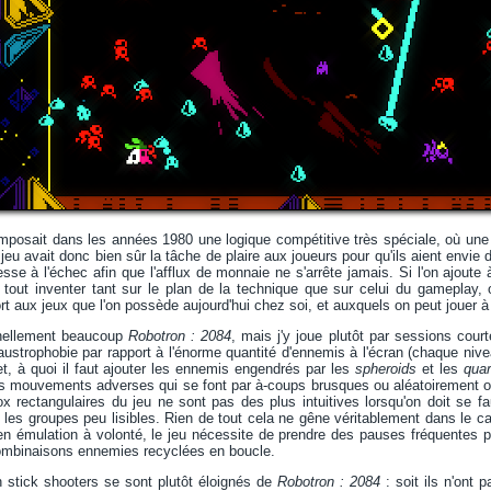
 imposait dans les années 1980 une logique compétitive très spéciale, où une b
n jeu avait donc bien sûr la tâche de plaire aux joueurs pour qu'ils aient envie 
sse à l'échec afin que l'afflux de monnaie ne s'arrête jamais. Si l'on ajoute 
nt tout inventer tant sur le plan de la technique que sur celui du gameplay
rt aux jeux que l'on possède aujourd'hui chez soi, et auxquels on peut jouer à
nnellement beaucoup
Robotron : 2084
, mais j'y joue plutôt par sessions co
claustrophobie par rapport à l'énorme quantité d'ennemis à l'écran (chaque n
, à quoi il faut ajouter les ennemis engendrés par les
spheroids
et les
qua
r les mouvements adverses qui se font par à-coups brusques ou aléatoirement ou
box rectangulaires du jeu ne sont pas des plus intuitives lorsqu'on doit se fa
nd les groupes peu lisibles. Rien de tout cela ne gêne véritablement dans le c
en émulation à volonté, le jeu nécessite de prendre des pauses fréquentes p
ombinaisons ennemies recyclées en boucle.
in stick shooters se sont plutôt éloignés de
Robotron : 2084
: soit ils n'ont 