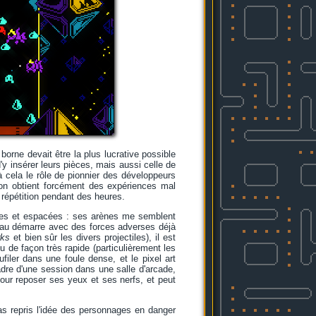
orne devait être la plus lucrative possible
d'y insérer leurs pièces, mais aussi celle de
à cela le rôle de pionnier des développeurs
, on obtient forcément des expériences mal
 répétition pendant des heures.
urtes et espacées : ses arènes me semblent
iveau démarre avec des forces adverses déjà
rks
et bien sûr les divers projectiles), il est
 de façon très rapide (particulièrement les
ufiler dans une foule dense, et le pixel art
adre d'une session dans une salle d'arcade,
our reposer ses yeux et ses nerfs, et peut
pas repris l'idée des personnages en danger