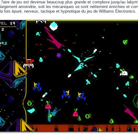
oit l'aire de jeu est devenue beaucoup plus grande et complexe jusqu'au labyri
largement amoindrie, soit les mécaniques se sont nettement enrichies et comp
à la fois épuré, nerveux, tactique et hypnotique du jeu de Williams Electronics.