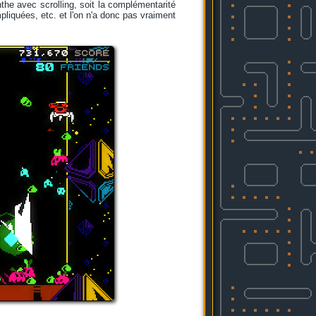
nthe avec scrolling, soit la complémentarité
liquées, etc. et l'on n'a donc pas vraiment