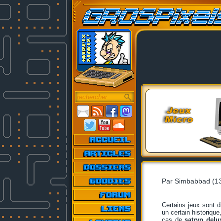
Par Simbabbad (1
Certains jeux sont di
un certain historique
cas de
satryn delu