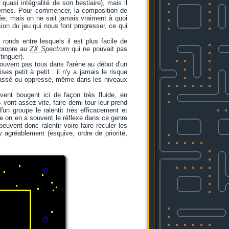
quasi intégralité de son bestiaire), mais il
dernes. Pour commencer, la composition de
ée, mais on ne sait jamais vraiment à quoi
sion du jeu qui nous font progresser, ce qui
ronds entre lesquels il est plus facile de
 propre au
ZX Spectrum
qui ne pouvait pas
tinguer).
rouvent pas tous dans l'arène au début d'un
es petit à petit : il n'y a jamais le risque
passé ou oppressé, même dans les niveaux
vent bougent ici de façon très fluide, en
s vont assez vite, faire demi-tour leur prend
un groupe le ralentit très efficacement et
me on en a souvent le réflexe dans ce genre
euvent donc ralentir voire faire reculer les
 agréablement (esquive, ordre de priorité,