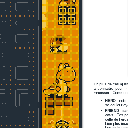
En plus de ces ajust
à connaître pour mi
ramasser ! Commençon
HERO
: notre
sa couleur cy
FRIEND
: da
amis
! Ces pe
celle du héro
bien plus inco
Les amis erre