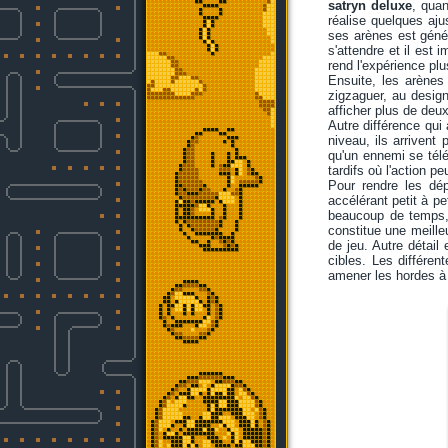
satryn deluxe
, quan
réalise quelques aj
ses arènes est génér
s'attendre et il est
rend l'expérience plu
Ensuite, les arènes
zigzaguer, au design
afficher plus de deux 
Autre différence qui
niveau, ils arrivent 
qu'un ennemi se tél
tardifs où l'action p
Pour rendre les dép
accélérant petit à pe
beaucoup de temps, c
constitue une meille
de jeu. Autre détail 
cibles. Les différe
amener les hordes à