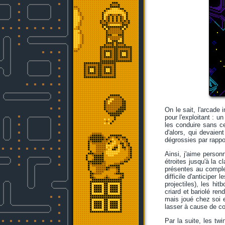
On le sait, l'arcade
pour l'exploitant : u
les conduire sans ce
d'alors, qui devaie
dégrossies par rappo
Ainsi, j'aime perso
étroites jusqu'à la 
présentes au complet
difficile d'anticipe
projectiles), les hit
criard et bariolé re
mais joué chez soi 
lasser à cause de c
Par la suite, les tw