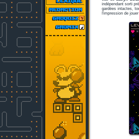
indépendant sorti prè
gardées intactes, to
l'impression de joue