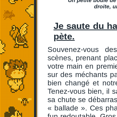
Un petite boule de
droite, 
Je saute du hau
pète.
Souvenez-vous d
scènes, prenant plac
votre main en premie
sur des méchants p
bien changé et notr
Tenez-vous bien, il 
sa chute se débarra
« ballade ». Ces pha
fun redoutable. Gros