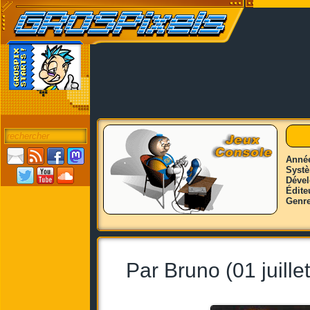
Anné
Syst
Déve
Édite
Genr
Par Bruno (01 juille