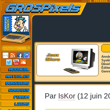
Anné
Syst
Déve
Édite
Genr
Par
IsKor
(12 juin 2