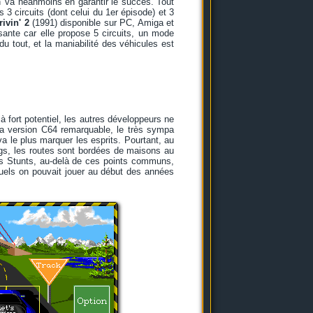
in' va néanmoins en garantir le succès. Tout
3 circuits (dont celui du 1er épisode) et 3
ivin' 2
(1991) disponible sur PC, Amiga et
ssante car elle propose 5 circuits, un mode
du tout, et la maniabilité des véhicules est
 fort potentiel, les autres développeurs ne
a version C64 remarquable, le très sympa
va le plus marquer les esprits. Pourtant, au
ings, les routes sont bordées de maisons au
ais Stunts, au-delà de ces points communs,
uels on pouvait jouer au début des années