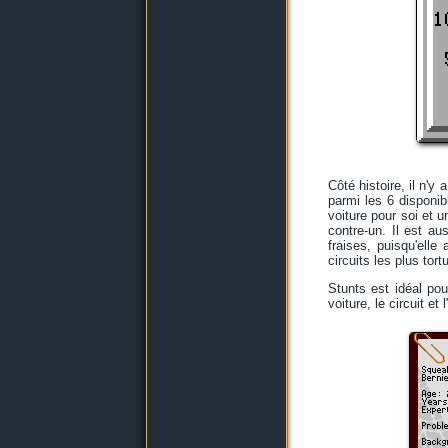
Côté histoire, il n'y
parmi les 6 disponib
voiture pour soi et u
contre-un. Il est au
fraises, puisqu'elle
circuits les plus tor
Stunts est idéal po
voiture, le circuit et