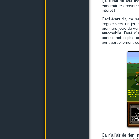
Ça aurait pu être in
endormir le consomm
intérêt !
Ceci étant dit, ce n
lorgner vers un jeu 
premiers jeux de voi
automobile. Doté d'
conduisant le plus c
pont partiellement c
Ca n'a l'air de rien