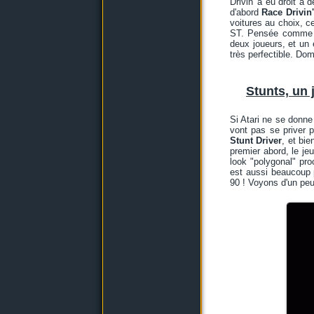
Drivin' a eu droit à
d'abord
Race Drivin'
voitures au choix, ce
ST. Pensée comme une
deux joueurs, et un 
très perfectible. D
Stunts, un
Si Atari ne se donne
vont pas se priver p
Stunt Driver
, et bi
premier abord, le je
look "polygonal" pro
est aussi beaucoup 
90 ! Voyons d'un peu