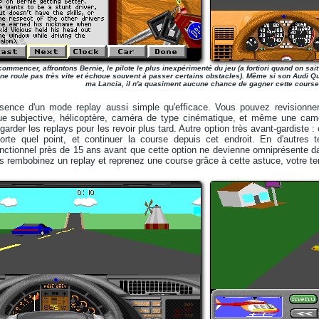
ommencer, affrontons Bernie, le pilote le plus inexpérimenté du jeu (a fortiori quand on sait
l ne roule pas très vite et échoue souvent à passer certains obstacles). Même si son Audi Qu
ma Lancia, il n'a quasiment aucune chance de gagner cette course.
sence d'un mode replay aussi simple qu'efficace. Vous pouvez revisionner l
ue subjective, hélicoptère, caméra de type cinématique, et même une camé
arder les replays pour les revoir plus tard. Autre option très avant-gardiste 
porte quel point, et continuer la course depuis cet endroit. En d'autre
nctionnel près de 15 ans avant que cette option ne devienne omniprésente da
s rembobinez un replay et reprenez une course grâce à cette astuce, votre t