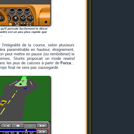
 qu'il percute facilement le décor
attro est un peu plus rapide que
..
'intégralité de la course, selon plusieurs
ra paramétrable en hauteur, éloignement,
: on peut mettre en pause (ou rembobiner) le
s termes, Stunts proposait un mode
rewind
ns les jeux de caisses à partir de
Forza
...
emps final ne sera pas sauvegardé.