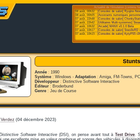
Actualité de l'émulation [contenu fo
08 août, 00h32 :
[Consoles de salon] Ryujinx-Ne
08 août, 00h05 :
[Assistants numeriques personne
07 août, 22h48 :
[Consoles de salon] ChonkyStat
07 août, 22h42 :
[Utilitaires Multi-systemes] St
07 août, 10h32 :
[Arcade] MANX v0.1.0 Beta
07 août, 10h17 :
[Consoles de salon] Snes9xRD 
07 août, 10h15 :
[Consoles de salon] KytyPS5 r2
Stunt
Année
: 1990
Système
: Windows -
Adaptation
: Amiga, FM-Towns, PC
Développeur
: Distinctive Software Interactive
Éditeur
: Broderbund
Genre
: Jeu de Course
 Verdez
(04 décembre 2023)
Distinctive Software Interactive
(DSI), on pense avant tout à
Test Drive
. 
lui une excellente mise en valeur graphique et sonore des véhicules à disposit