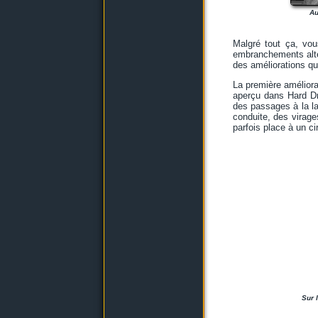
Au
Malgré tout ça, vo
embranchements altern
des améliorations qui
La première améliora
aperçu dans Hard Dri
des passages à la lar
conduite, des virag
parfois place à un ci
Sur 