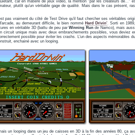
quiétant, car en matière de jeux vidéo, la mention "par les créateurs de..." 
ateur, plutôt qu'un véritable gage de qualité. Mais dans le cas présent, ra
'est pas vraiment du côté de Test Drive qu'il faut chercher ses véritables ori
d'arcade, au demeurant difficile, le bien nommé
Hard Drivin'
. Sorti en 1989
tures en véritable 3D (battu de peu par
Winning Run
de Namco), mais aussi 
un circuit unique mais avec deux embranchements possibles, vous deviez ench
orrectement possible pour éviter les crashs. L'un des aspects mémorables du 
onstruit, enchainé avec un looping.
, mais un looping dans un jeu de caisses en 3D à la fin des années 80, ça ava