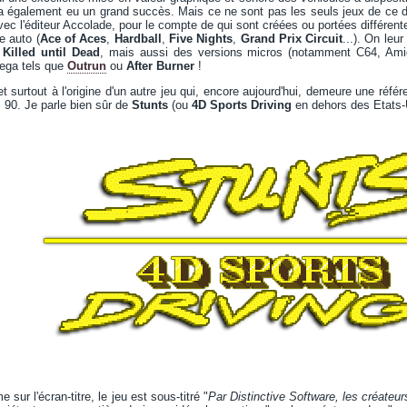
i a également eu un grand succès. Mais ce ne sont pas les seuls jeux de ce 
vec l'éditeur Accolade, pour le compte de qui sont créées ou portées différent
e auto (
Ace of Aces
,
Hardball
,
Five Nights
,
Grand Prix Circuit
...). On leur
,
Killed until Dead
, mais aussi des versions micros (notamment C64, A
Sega tels que
Outrun
ou
After Burner
!
t surtout à l'origine d'un autre jeu qui, encore aujourd'hui, demeure une réfé
 90. Je parle bien sûr de
Stunts
(ou
4D Sports Driving
en dehors des Etats-
sur l'écran-titre, le jeu est sous-titré "
Par Distinctive Software, les créateur