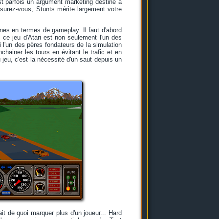
est parfois un argument marketing destiné à
ssurez-vous, Stunts mérite largement votre
gines en termes de gameplay. Il faut d'abord
, ce jeu d'Atari est non seulement l'un des
l'un des pères fondateurs de la simulation
ainer les tours en évitant le trafic et en
jeu, c'est la nécessité d'un saut depuis un
it de quoi marquer plus d'un joueur... Hard