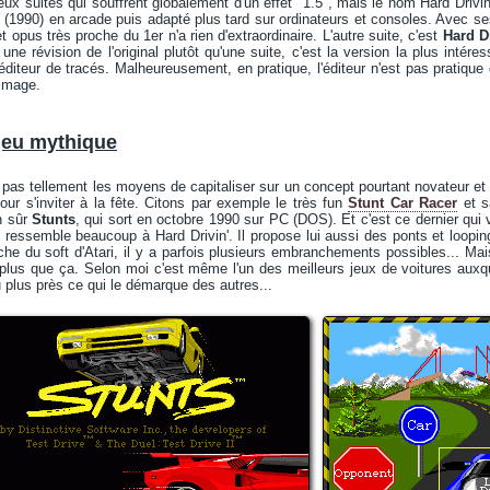
 deux suites qui souffrent globalement d'un effet "1.5", mais le nom Hard Driv
(1990) en arcade puis adapté plus tard sur ordinateurs et consoles. Avec ses 
t opus très proche du 1er n'a rien d'extraordinaire. L'autre suite, c'est
Hard Dr
 révision de l'original plutôt qu'une suite, c'est la version la plus intére
éditeur de tracés. Malheureusement, en pratique, l'éditeur n'est pas pratique 
ommage.
 jeu mythique
 pas tellement les moyens de capitaliser sur un concept pourtant novateur et à
our s'inviter à la fête. Citons par exemple le très fun
Stunt Car Racer
et s
en sûr
Stunts
, qui sort en octobre 1990 sur PC (DOS). Et c'est ce dernier qui 
u ressemble beaucoup à Hard Drivin'. Il propose lui aussi des ponts et loop
che du soft d'Atari, il y a parfois plusieurs embranchements possibles... M
plus que ça. Selon moi c'est même l'un des meilleurs jeux de voitures auxq
 plus près ce qui le démarque des autres...