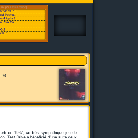
urni par
Emu-France
]
xtendo v1.7.3
ls] Pocket...
ion4 Alpha 2
eam Rom Ma...
v0.2
60807
s
-98
Sorti en 1987, ce très sympathique jeu de
ion. Test Drive a bénéficié d'une suite deux