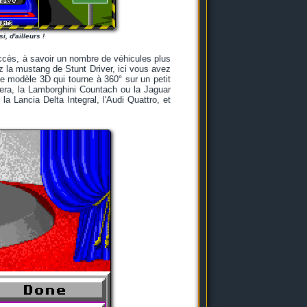
, d'ailleurs !
uccès, à savoir un nombre de véhicules plus
z la mustang de Stunt Driver, ici vous avez
le modèle 3D qui tourne à 360° sur un petit
era, la Lamborghini Countach ou la Jaguar
 Lancia Delta Integral, l'Audi Quattro, et