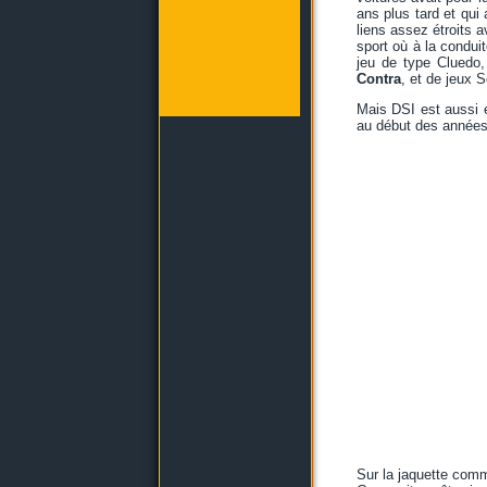
ans plus tard et qu
liens assez étroits a
sport où à la conduit
jeu de type Cluedo
Contra
, et de jeux 
Mais DSI est aussi e
au début des années
Sur la jaquette comme 