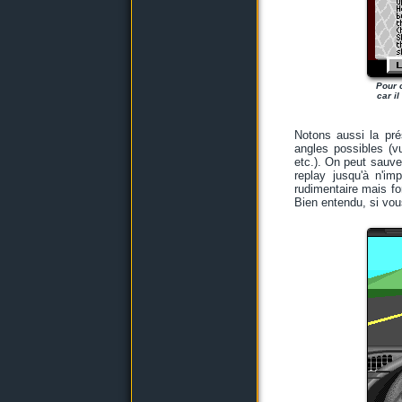
Pour c
car i
Notons aussi la pré
angles possibles (v
etc.). On peut sauveg
replay jusqu'à n'im
rudimentaire mais fo
Bien entendu, si vou