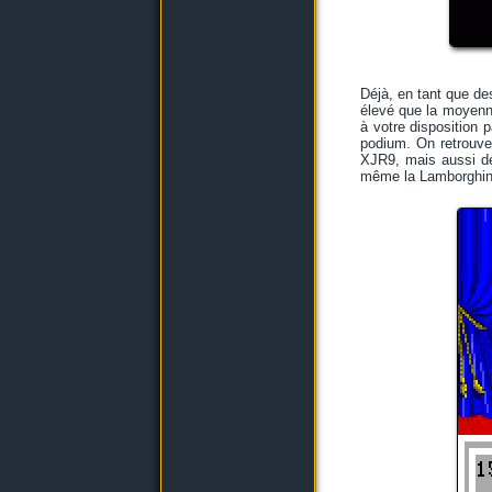
Déjà, en tant que de
élevé que la moyenne
à votre disposition 
podium. On retrouve
XJR9, mais aussi de
même la Lamborghini