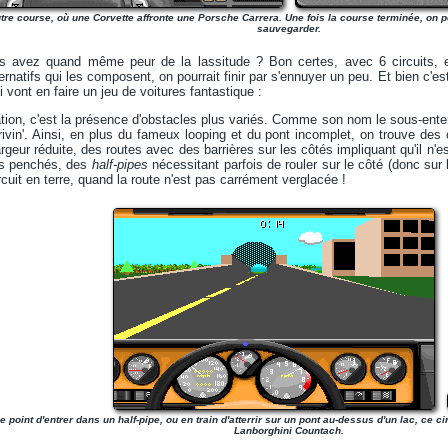
tre course, où une Corvette affronte une Porsche Carrera. Une fois la course terminée, on p
sauvegarder.
us avez quand même peur de la lassitude ? Bon certes, avec 6 circuits,
atifs qui les composent, on pourrait finir par s'ennuyer un peu. Et bien c'est
 vont en faire un jeu de voitures fantastique :
tion, c'est la présence d'obstacles plus variés. Comme son nom le sous-ente
vin'. Ainsi, en plus du fameux looping et du pont incomplet, on trouve des 
geur réduite, des routes avec des barrières sur les côtés impliquant qu'il n'es
es penchés, des
half-pipes
nécessitant parfois de rouler sur le côté (donc sur l
rcuit en terre, quand la route n'est pas carrément verglacée !
le point d'entrer dans un half-pipe, ou en train d'atterrir sur un pont au-dessus d'un lac, ce c
Lanborghini Countach.