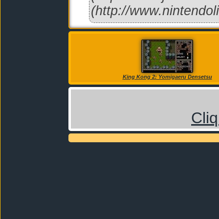
(http://www.nintendo
King Kong 2: Yomigaeru Densetsu
Cli