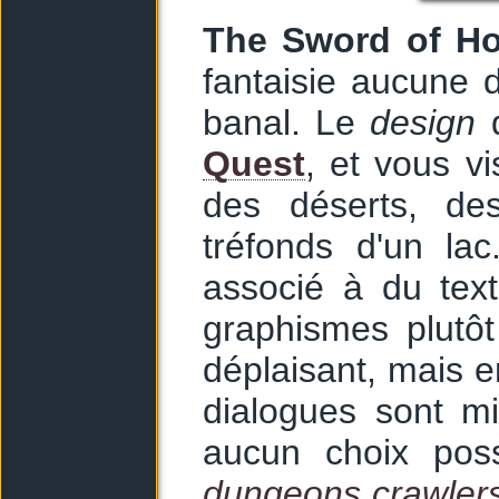
The Sword of Ho
fantaisie aucune 
banal. Le
design
d
Quest
, et vous vi
des déserts, de
tréfonds d'un lac
associé à du text
graphismes plutô
déplaisant, mais e
dialogues sont mi
aucun choix poss
dungeons crawler