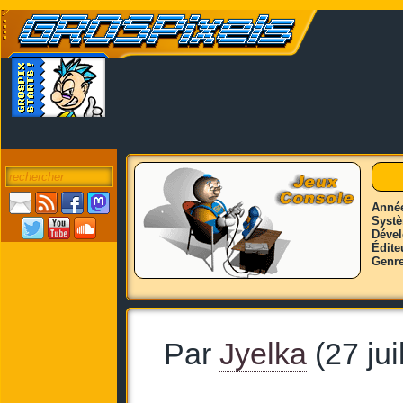
Anné
Syst
Déve
Édite
Genr
Par
Jyelka
(27 jui