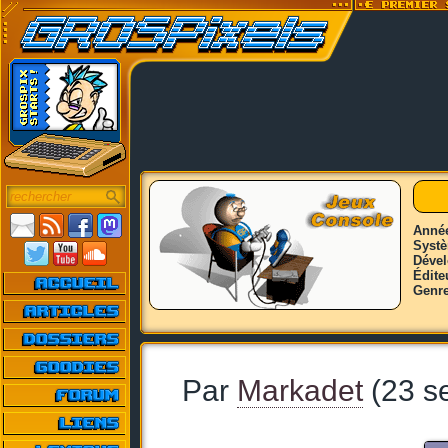
Anné
Syst
Déve
Édite
Genr
Par
Markadet
(23 s