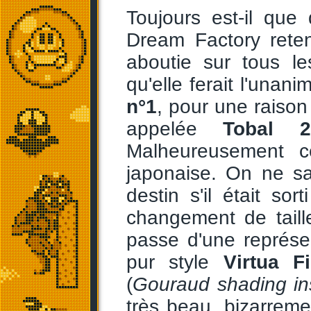
Toujours est-il que
Dream Factory reten
aboutie sur tous l
qu'elle ferait l'unan
n°1
, pour une raison
appelée
Tobal 2
Malheureusement c
japonaise. On ne sa
destin s'il était s
changement de taille
passe d'une représe
pur style
Virtua F
(
Gouraud shading in
très beau, bizarreme