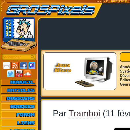
Anné
Syst
Déve
Édite
Genr
Par
Tramboi
(11 fév