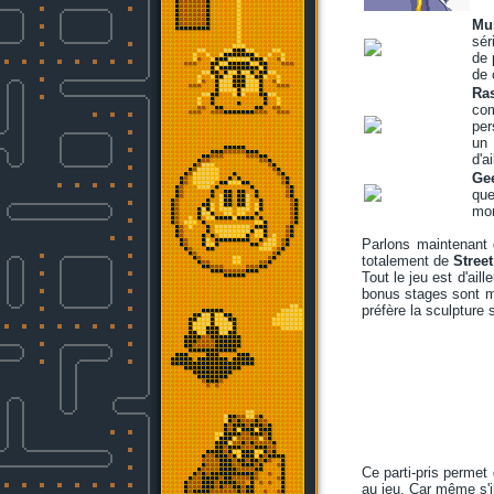
Mu
sér
de 
de 
Ra
com
per
un 
d'a
Ge
que
mor
Parlons maintenant 
totalement de
Street
Tout le jeu est d'ail
bonus stages sont m
préfère la sculpture s
Ce parti-pris permet
au jeu. Car même s'il