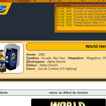
Actualité de l'émulation [contenu fo
09 août, 11h15 :
[Assistants numeriques personn
09 août, 10h57 :
[Consoles de salon] KytyPS5 r2
09 août, 10h53 :
[Consoles de salon] SuperSnes9
09 août, 10h38 :
[Consoles de salon] Gopher2600
09 août, 10h29 :
[Ordi.] Xpeccy v0.6 (2026/08/08)
08 août, 22h22 :
[Arcade] Hypseus Singe v3.0.1
08 août, 15h58 :
[Utilitaires Multi-systemes] Retr
World He
Année
: 1992
Système
: Arcade, Neo Geo -
Adaptation
: Megadrive, 
Développeur
: Alpha Denshi
Éditeur
: Alpha Denshi
Genre
: Jeu de Combat (VS fighting)
dente
retour au début du dossier