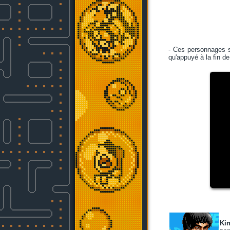
- Ces personnages s
qu'appuyé à la fin d
Ki