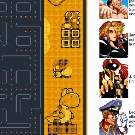
pon
dra
So
enc
Ja
est
la 
J. 
l'in
Br
all
adv
mai