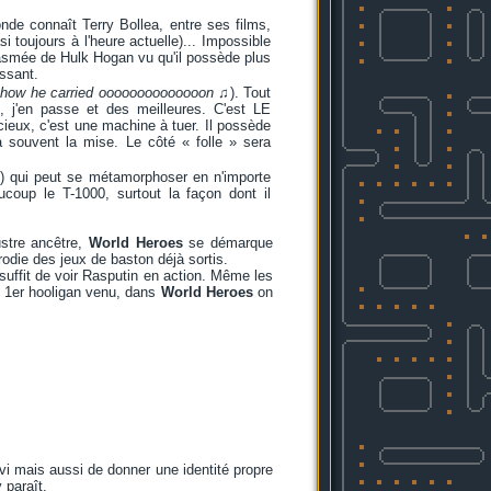
de connaît Terry Bollea, entre ses films,
i toujours à l'heure actuelle)... Impossible
asmée de Hulk Hogan vu qu'il possède plus
ssant.
 how he carried oooooooooooooon
♫). Tout
 j'en passe et des meilleures. C'est LE
ieux, c'est une machine à tuer. Il possède
 souvent la mise. Le côté « folle » sera
D) qui peut se métamorphoser en n'importe
coup le T-1000, surtout la façon dont il
stre ancêtre,
World Heroes
se démarque
odie des jeux de baston déjà sortis.
s suffit de voir Rasputin en action. Même les
 1er hooligan venu, dans
World Heroes
on
ivi mais aussi de donner une identité propre
 paraît.