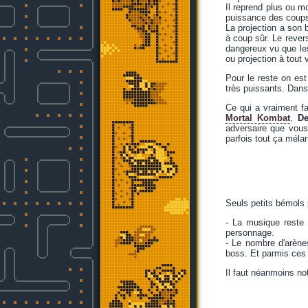
Il reprend plus ou m
puissance des coups 
La projection a son b
à coup sûr. Le rever
dangereux vu que l
ou projection à tout 
Pour le reste on es
très puissants. Dans
Ce qui a vraiment f
Mortal Kombat
,
De
adversaire que vous 
parfois tout ça méla
Seuls petits bémols
- La musique reste
personnage.
- Le nombre d'arène
boss. Et parmis ces 
Il faut néanmoins no