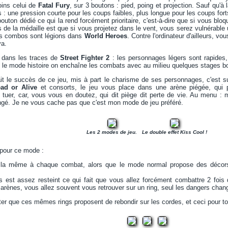
oins celui de
Fatal Fury
, sur 3 boutons : pied, poing et projection. Sauf qu'à l
: une pression courte pour les coups faibles, plus longue pour les coups fort
outon dédié ce qui la rend forcément prioritaire, c'est-à-dire que si vous bloq
s de la médaille est que si vous projetez dans le vent, vous serez vulnérable 
es combos sont légions dans
World Heroes
. Contre l'ordinateur d'ailleurs, v
va.
t dans les traces de
Street Fighter 2
: les personnages légers sont rapides, 
 le mode histoire on enchaîne les combats avec au milieu quelques stages bon
ait le succès de ce jeu, mis à part le charisme de ses personnages, c'est 
ad or Alive
et consorts, le jeu vous place dans une arène piégée, qui p
tuer, car, vous vous en doutez, qui dit piège dit perte de vie. Au menu : mine
ngé. Je ne vous cache pas que c'est mon mode de jeu préféré.
Les 2 modes de jeu.
Le double effet Kiss Cool !
 pour ce mode :
 la même à chaque combat, alors que le mode normal propose des décor
s est assez resteint ce qui fait que vous allez forcément combattre 2 fois
arènes, vous allez souvent vous retrouver sur un ring, seul les dangers chan
ter que ces mêmes rings proposent de rebondir sur les cordes, et ceci pour t