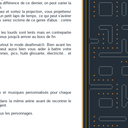
a différence de ce dernier, on peut varier la
s.
uez et sortez la projection, vous projetterez
un petit laps de temps, ce qui peut s'avérer
ous serez victime de ce genre d'abus : contre
les lourds sont lents mais en contrepartie
us jusqu'à arriver au boss de fin.
surtout le mode
deathmatch
. Bien avant les
eut aussi bien vous aider à battre votre
s, pics, huile glissante, électricité... et
s et musiques personnalisés pour chaque
 dans la même arène avant de recontrer le
gent.
ous les personnages.