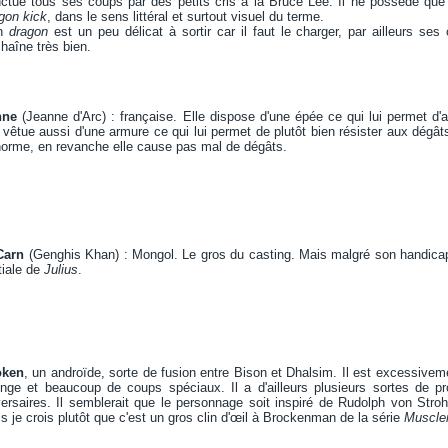
ctue tous ses coups par des petits cris à la Bruce Lee. Il ne possède que
gon kick
, dans le sens littéral et surtout visuel du terme.
n
dragon
est un peu délicat à sortir car il faut le charger, par ailleurs ses
haîne très bien.
nne
(Jeanne d'Arc) : française. Elle dispose d'une épée ce qui lui permet d
 vêtue aussi d'une armure ce qui lui permet de plutôt bien résister aux dégâts
norme, en revanche elle cause pas mal de dégâts.
Carn
(Genghis Khan) : Mongol. Le gros du casting. Mais malgré son handicap de
itiale de
Julius
.
oken
, un androïde, sorte de fusion entre Bison et Dhalsim. Il est excessiv
onge et beaucoup de coups spéciaux. Il a d'ailleurs plusieurs sortes de pro
ersaires. Il semblerait que le personnage soit inspiré de Rudolph von Stro
s je crois plutôt que c'est un gros clin d'œil à Brockenman de la série
Muscl