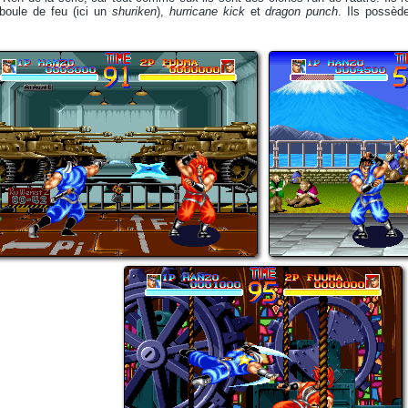
 boule de feu (ici un
shuriken
),
hurricane kick
et
dragon punch
. Ils possèd