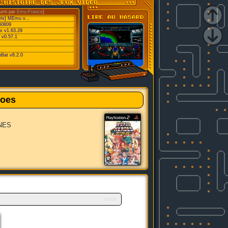
urni par
Emu-France
]
els] MEmu v...
60809
x v1.63.29
 v0.57.1
oBat v8.2.0
roes
SNES
>>>