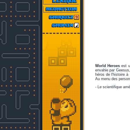
World Heroes
est u
envahie par Geesus, 
héros de l'histoire 
Au menu des person
- Le scientifique am