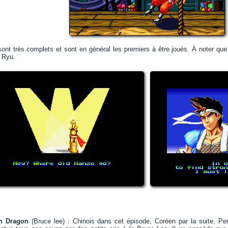
ont très complets et sont en général les premiers à être joués. À noter qu
e Ryu.
m Dragon
(Bruce lee) : Chinois dans cet épisode, Coréen par la suite. Per