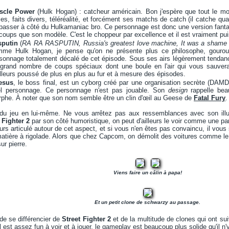
scle Power
(Hulk Hogan) : catcheur américain. Bon j'espère que tout le mon
ies, faits divers, téléréalité, et forcément ses matchs de catch (il catche quas
passer à côté du Hulkamaniac bro. Ce personnage est donc une version fant
coups que son modèle. C'est le choppeur par excellence et il est vraiment pui
sputin
(
RA RA RASPUTIN, Russia's greatest love machine, It was a shame
me Hulk Hogan, je pense qu'on ne présente plus ce philosophe, gourou,
sonnage totalement décalé de cet épisode. Sous ses airs légèrement tendanc
grand nombre de coups spéciaux dont une boule en l'air qui vous sauvera
illeurs poussé de plus en plus au fur et à mesure des épisodes.
esus
, le boss final, est un cyborg créé par une organisation secrète (DAM
l personnage. Ce personnage n'est pas jouable. Son
design
rappelle beau
phe. À noter que son nom semble être un clin d'œil au Geese de
Fatal Fury
.
du jeu en lui-même. Ne vous arrêtez pas aux ressemblances avec son illu
 Fighter 2
par son côté humoristique, on peut d'ailleurs le voir comme une par
leurs articulé autour de cet aspect, et si vous n'en êtes pas convaincu, il vou
atière à rigolade. Alors que chez Capcom, on démolit des voitures comme le
ur pierre.
Viens faire un câlin à papa!
Et un petit clone de schwarzy au passage.
 de se différencier de
Street Fighter 2
et de la multitude de clones qui ont su
 est assez fun à voir et à jouer, le gameplay est beaucoup plus solide qu'il n'y