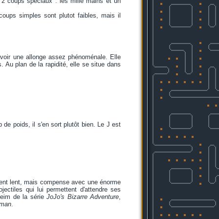
 2 coups spéciaux : les mille mains et un
 coups simples sont plutot faibles, mais il
'avoir une allonge assez phénoménale. Elle
. Au plan de la rapidité, elle se situe dans
 poids, il s'en sort plutôt bien. Le J est
ement lent, mais compense avec une énorme
jectiles qui lui permettent d'attendre ses
heim de la série
JoJo's Bizarre Adventure
,
eman
.