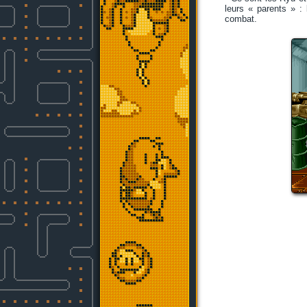
leurs « parents » :
combat.