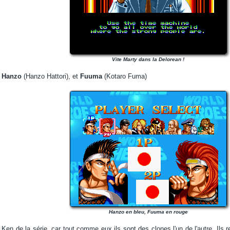
Vite Marty dans la Delorean !
s
Hanzo
(Hanzo Hattori), et
Fuuma
(Kotaro Fuma)
Hanzo en bleu, Fuuma en rouge
Ken de la série, car tout comme eux ils sont des clones l'un de l'autre. Ils r