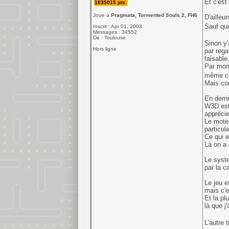
Et c'est
1035015 pts.
Joue à
Pragmata, Tormented Souls 2, FH6
D'ailleu
Sauf que
Inscrit : Apr 01, 2003
Messages : 34552
De : Toulouse
Sinon y'
Hors ligne
par rega
faisable
Par mome
même ch
Mais com
En derni
W3D est 
apprécie
Le moteu
particula
Ce qui e
Là on a 
Le syste
par la c
Le jeu e
mais c'e
Et la pl
là que j
L'autre 