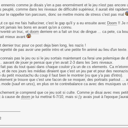
 ennemis comme je disais y'en a pas enormément et le jeu n'est pas encore 
us peuplé, comme dans les niveaux de difficulté supérieur, il aurait été rapidem
our te rappeller ton parcours, donc se mettre moins de stress c'est pas mal
ut ce qui me fais halluciner, c'est le gap qu'il y a eu ensuite avec
Doom
!! Je 
ont jamais les bons en avant qu'on a connu.
nventé un truc, et
doom
derriere en a fait un truc de dingue ... ca pete, ca bou
tait mieux avant
t dernier truc pour ce post deja bien long, les nazis !
 regretté de pas avoir une petite intro et une petite fin animé au lieu d'un texte.
 connais pas le jeu ou si le jeu sortais maintenant ca ferai une polemique de 
 ... aavant de jouer je pensai que y'en avait 2-3 dans les 1ers niveaux.
fait pas du tout quasi dans chaque couloir y'a un de cs elements. Ca m'etonn
, et de nos jours les médias diraient que c'est un jeu par et pour des neonazi
e du petit moustachu du coup il faut bien le montrer (vu que y'a pas d'intro).
tement je trouve que c'est une facon de se moquer, des portraits partout ... a l
a mode (sauf en urss), en plus on te contrebalance ca avec des musiques us t
chement je comprend que ce jeu soit si culte. Comme je disai avec mes petit
et à cause de
doom
je lui mettrai 6-7/10, mais si j'y avais joué à l'epoque j'aur
___________