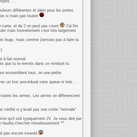
pris ....
ouleurs différentes et idem pour les portes.
fois si mais pas toutes
e carte, et de 2 on peut pas courir
J'ai fini
aouler mais honnetement c'est très largement
es bugs, mais comme j'arrivais pas à faire la
).
t à fait normal.
fois que tu te remets dans ce mindset tu
 se ressemblent tous, on une petite
ec un truc procédural sans queue ni tete ...
 toutes les armes. Les armes se differencient
s vérifié si y'avait pas une sortie "normale"
imé qu'il soit typiquement JV. Je veux dire par
nan faudra chercher minutieusement ^^
tait pas encore inventé