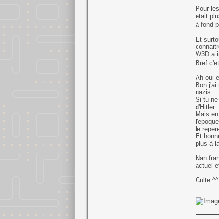
Pour les
etait pl
à fond p
Et surto
connaitr
W3D a i
Bref c'e
Ah oui e
Bon j'ai
nazis ...
Si tu ne
d'Hitler
Mais en 
l'epoque
le reper
Et honne
plus à l
Nan fran
actuel 
Culte ^^
______