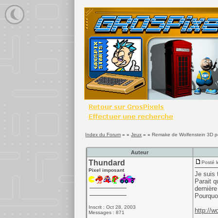
Index du Forum
» »
Jeux
» »
Remake de Wolfenstein 3D 
Auteur
Thundard
Posté l
Pixel imposant
Je suis
Parait q
dernière
Pourquoi
Inscrit : Oct 28, 2003
http://w
Messages : 871