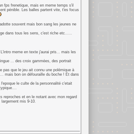
un fps frenetique, mais en meme temps s'il
ent pénible. Les balles partent vite, t'es focus
radotte souvent mais bon sang les jeunes ne
ge dans tous les sens, c'est riche etc......
 L'intro meme en texte j'aurai pris... mais les
dingue ... des croix gammées, des portrait
e pas que le jeu ait connu une polémique à
s... mais bon on défouraille du boche ! Et dans
'epoque le culte de la personnalité c'etait
ypique....
s reproches et en le notant avec mon regard
ai largement mis 9-10.