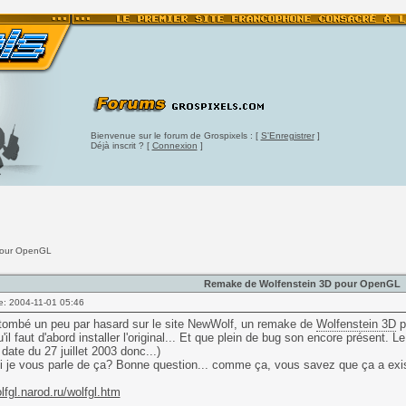
Bienvenue sur le forum de Grospixels : [
S'Enregistrer
]
Déjà inscrit ? [
Connexion
]
pour OpenGL
Remake de Wolfenstein 3D pour OpenGL
e: 2004-11-01 05:46
 tombé un peu par hasard sur le site NewWolf, un remake de
Wolfenstein 3D
p
u'il faut d'abord installer l'original... Et que plein de bug son encore présent.
 date du 27 juillet 2003 donc...)
 je vous parle de ça? Bonne question... comme ça, vous savez que ça a existé
olfgl.narod.ru/wolfgl.htm