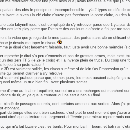
 en me retrouvant devant une porte alors que j'avais ramassé la clé que j'ai com
rs parlant des clés le principe est incomprehensible... y'a 2 types de clés de c
 suivant le niveau la clé claire n'ouvre pas forcément la porte claire, ou des 
a le coté labyrinthique, c'est compliqué de s'y retrouver parce que 1 y'a pas d
rder des let's play parce que l'histoire des couleurs cle/porte a fini par me s
.
nt la video que je regardai le mec passait des portes sans clé en utilisant d
ose je devais me taper le niveau
me je disai c'est largement faisable, faut juste avoir une bonne mémoire (sic
er reproche je dirai y'a peu d'ennemis et pas de grosses armes, mais c'est tou
un des 1ers FPS (le 2e je crois) et il a inventé plein de trucs. Du coup une 
s le jeu à sa juste valeur !
r 3D est vraiment solide, les niveaux même si de loin t'as l'impression qu'ils
rité qui permet d'arriver à s'y retrouvé.
st vraiment pratique parce que, de nos jours, les mecs auraient salopés ça av
quand même un truc bien fini, avec plusieurs sorties ....
me d'arme au final est equilibré, surtout on a des recharges qui marchent sur
adence de tir, et y'a que le couteau qui ne sert à rien au final
st blindé de passages secrets, dont certains amenent aux sorties. Alors j'ai pa
st etonnant.
upart du temps elles sont bien cachées, c'est ptet le seul moment que j'aurai a
'aurai aimé que la texture soit largement différente pour mieux reperer mais 
truc qui m'a fait bizarre c'est les barils. Pour moi baril = boum, et bah nan c'e