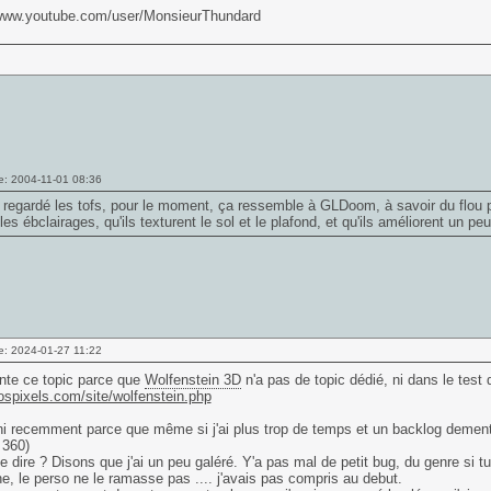
/www.youtube.com/user/MonsieurThundard
e: 2004-11-01 08:36
i regardé les tofs, pour le moment, ça ressemble à GLDoom, à savoir du flou p
les ébclairages, qu'ils texturent le sol et le plafond, et qu'ils améliorent un p
e: 2024-01-27 11:22
nte ce topic parce que
Wolfenstein 3D
n'a pas de topic dédié, ni dans le test d
rospixels.com/site/wolfenstein.php
fini recemment parce que même si j'ai plus trop de temps et un backlog dement
 360)
e dire ? Disons que j'ai un peu galéré. Y'a pas mal de petit bug, du genre si t
e, le perso ne le ramasse pas .... j'avais pas compris au debut.