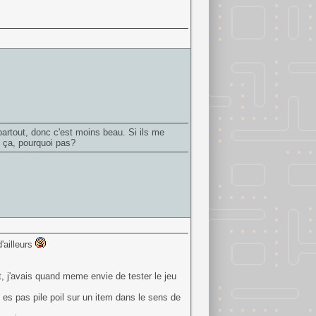
artout, donc c'est moins beau. Si ils me
eu ça, pourquoi pas?
'ailleurs
, j'avais quand meme envie de tester le jeu
u es pas pile poil sur un item dans le sens de