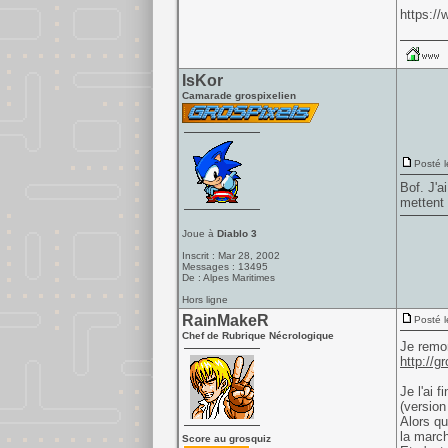
https:/
IsKor
Camarade grospixelien
Posté l
Bof. J'a
mettent 
Joue à
Diablo 3
Inscrit : Mar 28, 2002
Messages : 13495
De : Alpes Maritimes
Hors ligne
RainMakeR
Posté l
Chef de Rubrique Nécrologique
Je remo
http://g
Je l'ai 
(version
Alors qu
la march
Score au grosquiz