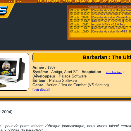
Actualité de l'émulation [contenu fo
08 août, 00h32 :
[Consoles de salon] Ryujinx-Ne
08 août, 00h05 :
[Assistants numeriques personne
07 août, 22h48 :
[Consoles de salon] ChonkyStat
07 août, 22h42 :
[Utilitaires Multi-systemes] St
07 août, 10h32 :
[Arcade] MANX v0.1.0 Beta
07 août, 10h17 :
[Consoles de salon] Snes9xRD 
07 août, 10h15 :
[Consoles de salon] KytyPS5 r2
Barbarian : The Ult
Année
: 1987
Système
: Amiga, Atari ST -
Adaptation
:
[afficher tout]
Développeur
: Palace Software
Éditeur
: Palace Software
Genre
: Action / Jeu de Combat (VS fighting)
[voir détails]
r 2004)
n : pour de pures raisons d'éthique journalistique, nous avons laissé certa
ux oubliés du haut-débit.