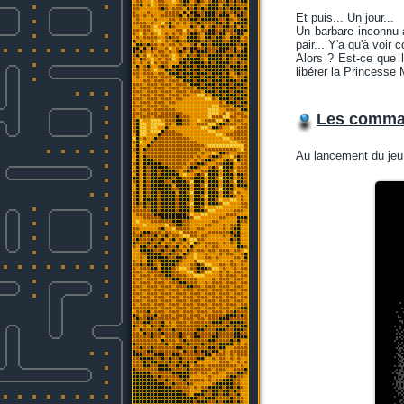
Et puis... Un jour...
Un barbare inconnu ar
pair... Y'a qu'à voir
Alors ? Est-ce que l
libérer la Princesse M
Les comm
Au lancement du jeu