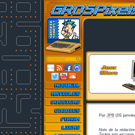
Par
JPB
(05 janvie
Note de la rédactio
Toutes nos excuses a