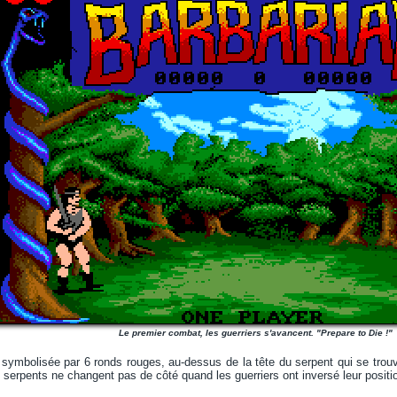
Le premier combat, les guerriers s'avancent. "Prepare to Die !"
 symbolisée par 6 ronds rouges, au-dessus de la tête du serpent qui se trou
es serpents ne changent pas de côté quand les guerriers ont inversé leur positi