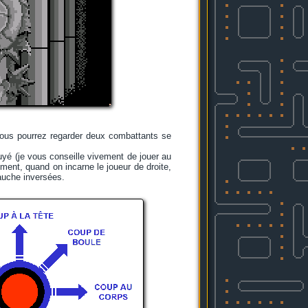
 vous pourrez regarder deux combattants se
uyé (je vous conseille vivement de jouer au
mment, quand on incarne le joueur de droite,
gauche inversées.