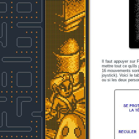
Il faut appuyer sur
mettre tout ce qu'ils
16 mouvements sont d
joystick). Voici le t
ou si les deux person