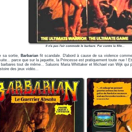
Il n'a pas l'air commode le barbare. Par contre la fille...
e sa sortie,
Barbarian
fit scandale. D'abord à cause de sa violence comme 
suite... parce que sur la jaquette, la Princesse est pratiquement toute nue ! Et
es barbares tout de même... Saluons Maria Whittaker et Michael van Wijk qui p
stoire des jeux vidéo...