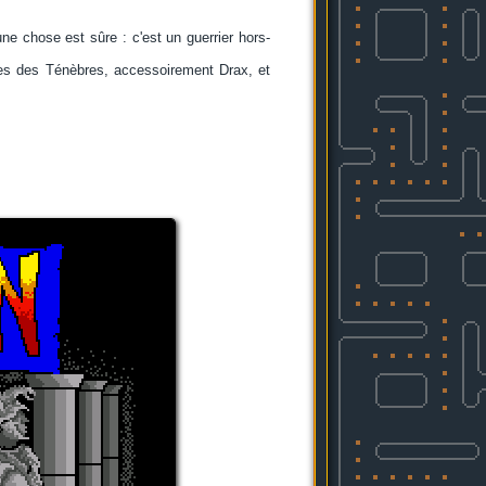
une chose est sûre : c'est un guerrier hors-
rces des Ténèbres, accessoirement Drax, et