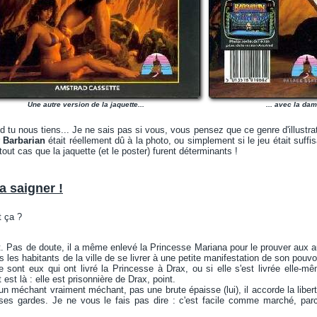
Une autre version de la jaquette...
... avec la dam
 tu nous tiens... Je ne sais pas si vous, vous pensez que ce genre d'illustrat
r
Barbarian
était réellement dû à la photo, ou simplement si le jeu était suff
out cas que la jaquette (et le poster) furent déterminants !
a saigner !
t ça ?
 Pas de doute, il a même enlevé la Princesse Mariana pour le prouver aux au
s les habitants de la ville de se livrer à une petite manifestation de son pouvoi
e sont eux qui ont livré la Princesse à Drax, ou si elle s'est livrée elle
 est là : elle est prisonnière de Drax, point.
 méchant vraiment méchant, pas une brute épaisse (lui), il accorde la libert
ses gardes. Je ne vous le fais pas dire : c'est facile comme marché, par