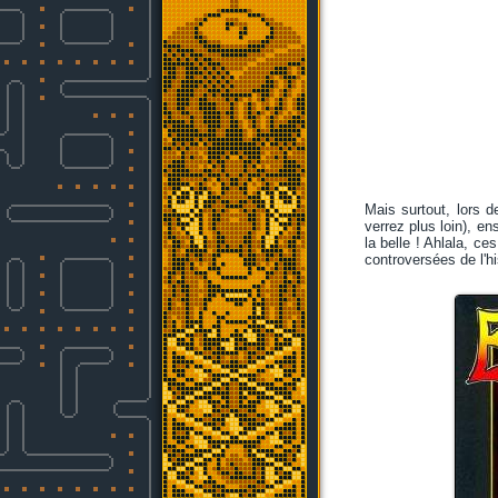
Mais surtout, lors d
verrez plus loin), en
la belle ! Ahlala, c
controversées de l'hi