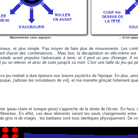
Mouvements sans appuyer...
... et en app
 mieux, et plus simple. Pas moyen de faire plus de mouvements. Les combo
rrant d'avoir des combinaisons... Mais bon, la décapitation en elle-même es
oulade avant propulse l'adversaire à terre, et il perd un peu d'énergie. Il e
it pu se relever, et ainsi de suite jusqu'à sa mort. C'est une faille du jeu qui 
e jeu mettait à dure épreuve nos braves joysticks de l'époque. En plus, perso
poque, j'adorais les simulateurs de vol), et ma manette grinçait fortement quan
ier (peau claire et tunique grise) s'approche de la droite de l'écran. En face,
ifférentes. En effet, ces deux éléments seront les seuls changements entre 
 de gros ni de maigre : les barbares sont tous identiques physiquement. De vra