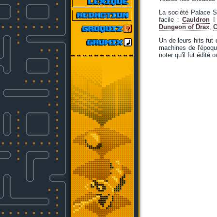
La société Palace S
facile :
Cauldron
! 
Dungeon of Drax
,
C
Un de leurs hits fut
machines de l'époque
noter qu'il fut édité