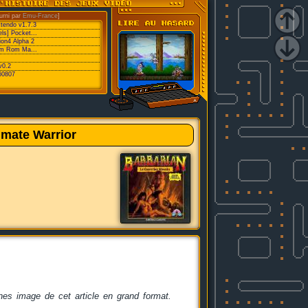
urni par
Emu-France
]
xtendo v1.7.3
ls] Pocket...
ion4 Alpha 2
eam Rom Ma...
v0.2
60807
imate Warrior
ines image de cet article en grand format.