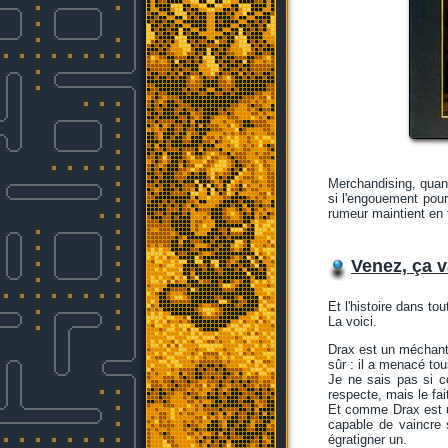
Merchandising, quand
si l'engouement pou
rumeur maintient en t
Venez, ça v
Et l'histoire dans tou
La voici.
Drax est un méchant.
sûr : il a menacé tou
Je ne sais pas si c
respecte, mais le fait
Et comme Drax est un
capable de vaincre 
égratigner un.