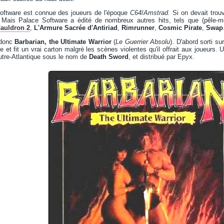
oftware est connue des joueurs de l'époque
C64
/
Amstrad
. Si on devait trou
Mais Palace Software a édité de nombreux autres hits, tels que (pêle-m
auldron 2
,
L'Armure Sacrée d'Antiriad
,
Rimrunner
,
Cosmic Pirate
,
Swap
 donc
Barbarian, the Ultimate Warrior
(
Le Guerrier Absolu
). D'abord sorti su
 et fit un vrai carton malgré les scènes violentes qu'il offrait aux joueurs.
 outre-Atlantique sous le nom de
Death Sword
, et distribué par Epyx.