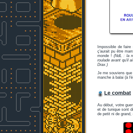
Impossible de faire
ç'aurait pu être ma
monde !
(NdL : la r
roulade avant qu'il a
Drax.)
Je me souviens que c
manche à balai (à l'é
Le combat
Au début, votre guerr
et de tunique sont d
de petit ni de grand,