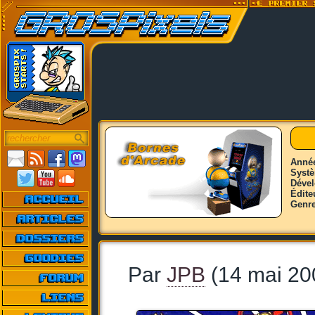
Anné
Syst
Déve
Édite
Genr
Par
JPB
(14 mai 20