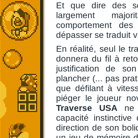
Et que dire des s
largement majori
comportement des v
dépasser se traduit v
En réalité, seul le t
donnera du fil à reto
justification de s
plancher (... pas pra
que défilant à vite
piéger le joueur no
Traverse USA
ne 
capacité instinctiv
direction de son bol
un jeu de mémoire d