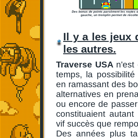
Des bonus de points parsèment les routes 
gauche, un tremplin permet de récolte
Il y a les jeux 
les autres.
Traverse USA
n'est
temps, la possibili
en ramassant des bo
alternatives en pren
ou encore de passer
constituaient autant
vif succès que rempo
Des années plus tar