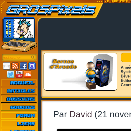
Anné
Syst
Déve
Édite
Genr
Par
David
(21 nove