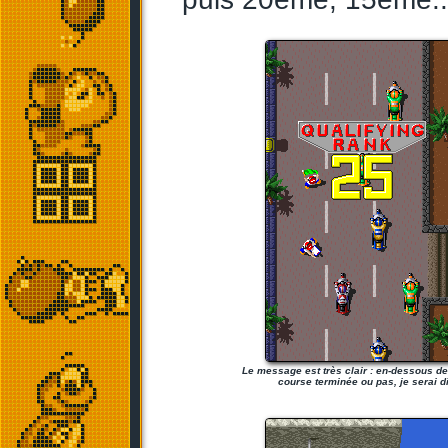
Le message est très clair : en-dessous d
course terminée ou pas, je serai di