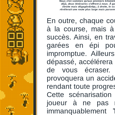
Nous n'en sommes qu'aux premiers kilomètre
déjà, deux itinéraires s'offrent à nous. À g
étroite mais dégagée&nbp;; à droite, le scr
révélerait une route plus large mais parsem
En outre, chaque co
à la course, mais à
succès. Ainsi, en tra
garées en épi po
impromptue. Ailleur
dépassé, accélérera l
de vous écraser. 
provoquera un accid
rendant toute progre
Cette scénarisatio
joueur à ne pas re
immanquablement