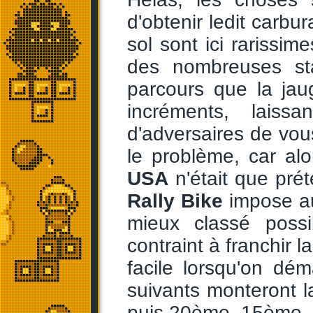
d'obtenir ledit carbur
sol sont ici rarissime
des nombreuses st
parcours que la ja
incréments, laiss
d'adversaires de vous
le problème, car al
USA
n'était que prét
Rally Bike
impose au
mieux classé possi
contraint à franchir 
facile lorsqu'on dé
suivants monteront l
puis 20ème, 15ème.