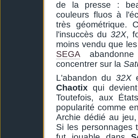
de la presse : bea
couleurs fluos à l'
très géométrique. 
l'insuccès du
32X
, 
moins vendu que le
SEGA
abandonne 
concentrer sur la
Sat
L'abandon du
32X
e
Chaotix
qui devient
Toutefois, aux État
popularité comme e
Archie dédié au jeu,
Si les personnages t
fut jouable dans
S