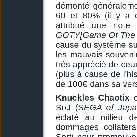
démonté généralemen
60 et 80% (il y a e
attribué une note
GOTY
[Game Of The 
cause du système sur
les mauvais souvenir
très apprécié de ceux
(plus à cause de l'hi
de 100€ dans sa ver
Knuckles Chaotix
e
SoJ (
SEGA of Japa
éclaté au milieu 
dommages collatéra
Sorti pour promouvo