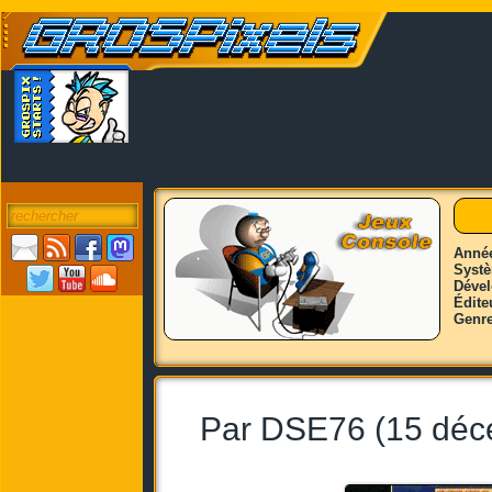
Anné
Syst
Déve
Édite
Genr
Par DSE76 (15 déc