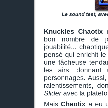
Le sound test, ave
Knuckles Chaotix
n
bon nombre de jou
jouabilité... chaotiq
pensé qui enrichit l
une fâcheuse tendan
les airs, donnant
personnages. Aussi
ralentissements, don
Slider
avec la platef
Mais
Chaotix
a eu u