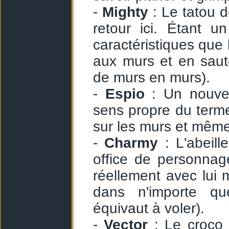
-
Mighty
: Le tatou 
retour ici. Étant 
caractéristiques que 
aux murs et en saute
de murs en murs).
-
Espio
: Un nouvea
sens propre du terme)
sur les murs et même
-
Charmy
: L'abeill
office de personnag
réellement avec lui 
dans n'importe que
équivaut à voler).
-
Vector
: Le croco 