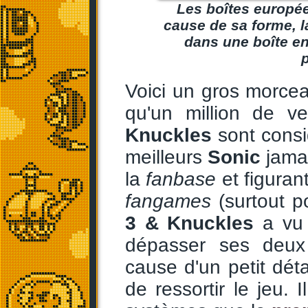
Les boîtes europé
cause de sa forme, 
dans une boîte en
p
Voici un gros morceau
qu'un million de v
Knuckles
sont consi
meilleurs
Sonic
jamai
la
fanbase
et figuran
fangames
(surtout p
3 & Knuckles
a vu 
dépasser ses deux
cause d'un petit déta
de ressortir le jeu.