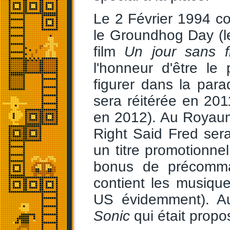
Le 2 Février 1994 c
le Groundhog Day (
film
Un jour sans f
l'honneur d'être l
figurer dans la par
sera réitérée en 20
en 2012). Au Royau
Right Said Fred se
un titre promotionne
bonus de précom
contient les musiqu
US évidemment). A
Sonic
qui était prop