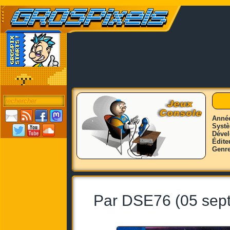
Anné
Syst
Déve
Édite
Genr
Par DSE76 (05 sep