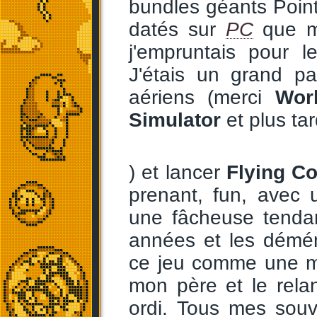
bundles géants Poin
datés sur
PC
que mo
j'empruntais pour l
J'étais un grand p
aériens (merci
Wor
Simulator
et plus ta
) et lancer
Flying C
prenant, fun, avec
une fâcheuse tenda
années et les démén
ce jeu comme une m
mon père et le rela
ordi. Tous mes souv