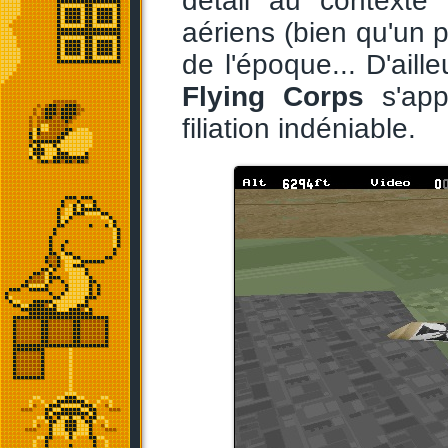
détail au context
aériens (bien qu'un p
de l'époque... D'ail
Flying Corps
s'appe
filiation indéniable.