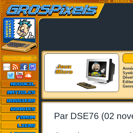
Anné
Syst
Déve
Édite
Genr
Par DSE76 (02 nov