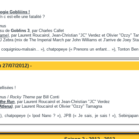
logie Gobliiins !
 c est-elle une fatalité ?
inus
ssu de
Goblins 3
, par Charles Callet
game)
, par Laurent Roucairol, Jean-Christian "JC" Verdez et Olivier "Ozzy" T
DJ Zebra (mix de The Imperial March par John Williams et J'arrive de Joey Star
 coquigniou-malsain... »), chatpopeye (« Prenons un enfant... »), Tonton Ben 
 27/07/2012) -
ellisées !
inus /
Rocky Theme
par Bill Conti
the Run
, par Laurent Roucairol et Jean-Christian "JC" Verdez
Atlena)
, par Laurent Roucairol et Olivier "Ozzy" Tamagna
, chatpopeye (« Ipod Nano ? »), JPB (« Je sais, je sais ! »), Sebinjapan