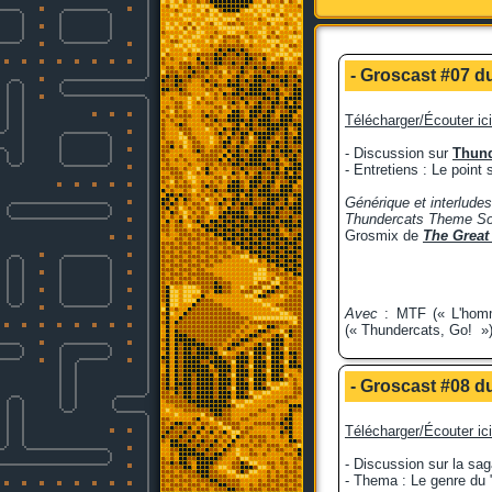
- Groscast #07 du
Télécharger/Écouter ici
- Discussion sur
Thund
- Entretiens : Le point 
Générique et interludes
Thundercats Theme S
Grosmix de
The Great
Avec
: MTF (« L'homme
(« Thundercats, Go! ») 
- Groscast #08 du
Télécharger/Écouter ici
- Discussion sur la sa
- Thema : Le genre du 