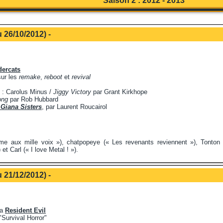
Saison 2 : 2012 - 2013
 26/10/2012) -
ercats
sur les
remake
,
reboot
et
revival
: Carolus Minus /
Jiggy Victory
par Grant Kirkhope
ong
par Rob Hubbard
 Giana Sisters
, par Laurent Roucairol
 aux mille voix »), chatpopeye (« Les revenants reviennent »), Tonton
et Carl (« I love Metal ! »).
 21/12/2012) -
ga
Resident Evil
"Survival Horror"