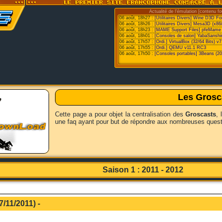
Actualité de l'émulation [contenu fo
06 août, 18h27 :
[Utilitaires Divers] Wine D3D F
06 août, 18h26 :
[Utilitaires Divers] Mesa3D (x86
06 août, 18h23 :
[MAME Support Files] pfeMame 
06 août, 18h01 :
[Consoles de salon] YabaSanshi
06 août, 17h57 :
[Ordi.] VirtualBox (32/64 Bits) v7
06 août, 17h55 :
[Ordi.] QEMU v11.1 RC3
06 août, 17h50 :
[Consoles portables] 3Beans (20
Les Grosc
Cette page a pour objet la centralisation des
Groscasts
, 
une faq ayant pour but de répondre aux nombreuses questi
Saison 1 : 2011 - 2012
7/11/2011) -