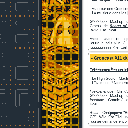
Télécharger/Écouter ici
- Au cœur des Gromixe
- La musique dans les 
Générique
: Mashup Lu
Gromix de
Secret of
"Wild_Cat" Noël.
Avec : Laurent (« Le p
l'autre je sais plus »
ruuuuuunnnn ») et Carl
- Groscast #11 du
Télécharger/Écouter ici
- Le High Score : Ma
- L'évolution ? Notre 
Pré-Générique
: Clin d
Générique
: Mashup Lu
Interlude
: Gromix à br
Noël.
Avec
: Chatpopeye "Bou
GP", Wild_Cat "J'ai un 
"qui se demande encore