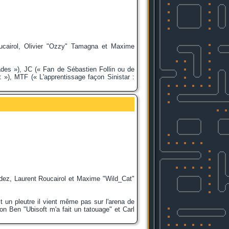
ucairol, Olivier "Ozzy" Tamagna et Maxime
ades »), JC (« Fan de Sébastien Follin ou de
t »), MTF (« L'apprentissage façon Sinistar :
dez, Laurent Roucairol et Maxime "Wild_Cat"
 un pleutre il vient même pas sur l'arena de
ton Ben "Ubisoft m'a fait un tatouage" et Carl