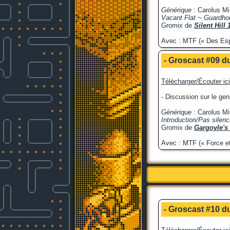
Générique
: Carolus M
Vacant Flat ~ Guardh
Gromix de
Silent Hill
Avec : MTF (« Des Espag
- Groscast #09 du
Télécharger/Écouter ici
- Discussion sur le gen
Générique
: Carolus Mi
Introduction/Pas silenc
Gromix de
Gargoyle's
Avec : MTF (« Force et 
- Groscast #10 du