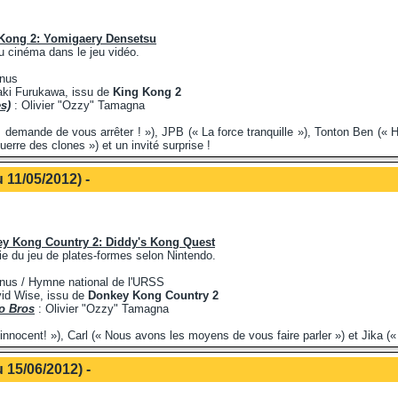
Kong 2: Yomigaery Densetsu
u cinéma dans le jeu vidéo.
inus
ki Furukawa, issu de
King Kong 2
s)
: Olivier "Ozzy" Tamagna
demande de vous arrêter ! »), JPB (« La force tranquille »), Tonton Ben (« 
guerre des clones ») et un invité surprise !
 11/05/2012) -
y Kong Country 2: Diddy's Kong Quest
ie du jeu de plates-formes selon Nintendo.
nus / Hymne national de l'URSS
id Wise, issu de
Donkey Kong Country 2
o Bros
: Olivier "Ozzy" Tamagna
nnocent! »), Carl (« Nous avons les moyens de vous faire parler ») et Jika (« C'
 15/06/2012) -