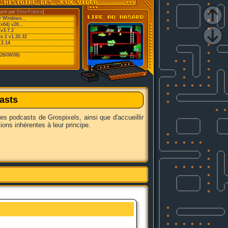
urni par
Emu-France
]
or Windows...
/x64) v26...
v3.7.2
ro 2 v1.20.32
.2.14
26/08/06)
asts
les podcasts de Grospixels, ainsi que d'accueillir
ons inhérentes à leur principe.