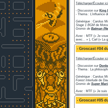
Télécharger/Écouter ici
- Discussion sur
King 
- Thema : L'influence d
Générique
: Carolus M
Stage 1 BGM
de Motoa
Gromix de
Batman (Ne
Avec
: MTF (« Je vous 
avec... » ), Carl (« La 
- Groscast #04 du
Télécharger/Écouter ici
- Discussion sur
Donke
- Thema : La philosoph
Générique
: Carolus Mi
Forest Interlude
de Dav
Gromix de
Super Mari
Avec
: MTF (« Je suis i
- Groscast #05 du