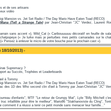
s et de ses artisans
jeux vidéo
igi Mansion vs. Jet Set Radio / The Day Mario Have Eaten Toad (RECO)
 Mana (Tell a Strange Tale)
par Jean-Christian "JC" Verdez, Laurent Ro
arrain sans accent »), Wild_Cat (« Caribouuuuuu décoratif en feuille de sal
), chatpopeye (« Je lurke mais je perturbes mes petits camarades sur le cha
 (« Pensez à enlever le micro de votre bouche pour le prochain cast »).
 18/10/2013) -
chinæ Supremacy ?
rapport au Succès, Trophées et Leaderboards
'œil à Tommy
igi Mansion vs. Jet Set Radio / The Day Mario Have Eaten Toad (RECO)
ac des 1D des Who second clin d'œil à Tommy par Jean-Christian "JC" Ver
rreau d'enfants", MTF "Le retour de Grumpy Mat", Lyle "Billy Mitchell c'est
truc infaillible pour être le meilleur", Mario86 "Stakhanoviste du Cling", Ton
 comment il a réussi a tenir ce petit monde sans menacer leur famille..."