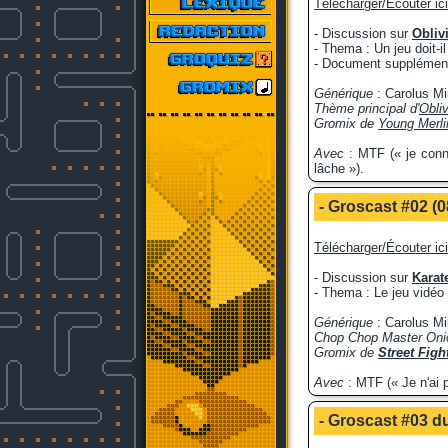
Télécharger/Écouter ici
- Discussion sur
Obliv
- Thema : Un jeu doit-il
- Document supplément
Générique
: Carolus M
Thème principal d'
Obli
Gromix de
Young Merli
Avec
: MTF (« je conna
lâche »).
- Groscast #02 (0
Télécharger/Écouter ici
- Discussion sur
Kara
- Thema : Le jeu vidéo
Générique
: Carolus M
Chop Chop Master Oni
Gromix de
Street Figh
Avec
: MTF (« Je n'ai p
- Groscast #03 du