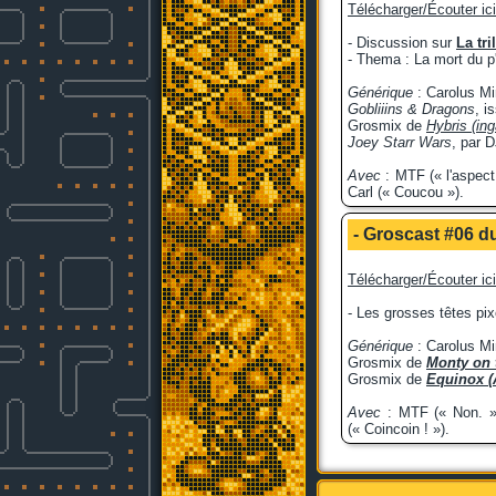
Télécharger/Écouter ici
- Discussion sur
La tri
- Thema : La mort du p'n
Générique
: Carolus M
Gobliiins & Dragons
, i
Grosmix de
Hybris (in
Joey Starr Wars
, par 
Avec
: MTF (« l'aspect
Carl (« Coucou »).
- Groscast #06 du
Télécharger/Écouter ici
- Les grosses têtes pix
Générique
: Carolus M
Grosmix de
Monty on 
Grosmix de
Equinox (
Avec
: MTF (« Non. »)
(« Coincoin ! »).