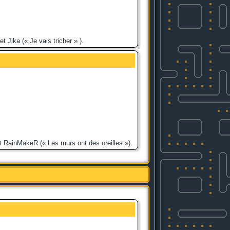
t Jika (« Je vais tricher » ).
et RainMakeR (« Les murs ont des oreilles »).