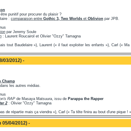
ion
 être punitif pour procurer du plaisir ?
aire :
comparaison entre
Gothic 3, Two Worlds
et
Oblivion
par JPB.
inus
vion
par Jeremy Soule
n
: Laurent Roucairol et Olivier "Ozzy" Tamagna
is tout Baudelaire »), Laurent (« il faut exploiter les enfants »), Carl (« M
8/03/2012) -
te Champ
 dans les autres médias.
inus
on's RAP
de Masaya Matsuura, issu de
Parappa the Rapper
ter 2
: Olivier "Ozzy" Tamagna
as de répartie mais ça viendra »), Carl (« Ta tête finira au bout d'une pique ! 
 05/04/2012) -