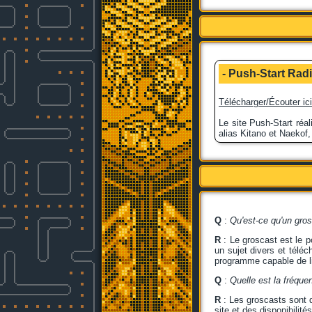
- Push-Start Radi
Télécharger/Écouter ici
Le site Push-Start réa
alias Kitano et Naekof,
Q
:
Qu'est-ce qu'un gro
R
: Le groscast est le 
un sujet divers et téléc
programme capable de li
Q
:
Quelle est la fréque
R
: Les groscasts sont 
site et des disponibilit