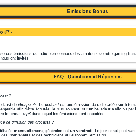
Emissions Bonus
o #7 -
lise des émissions de radio bien connues des amateurs de rétro-gaming franç
 nous ont invités.
FAQ - Questions et Réponses
scast ?
podcast de
Grospixels
. Le
podcast
est une émission de radio créée sur Intern
hargeable afin d'être écoutée, le plus souvent, sur un balladeur audio ou par l
re le format
.mp3
dans lequel les émissions sont encodées.
nce de diffusion des grocasts ?
diffusés
mensuellement
, généralement
un vendredi
. Le jour exact peut varie
és des intervenants et des techniciens qui élaborent l'émission.