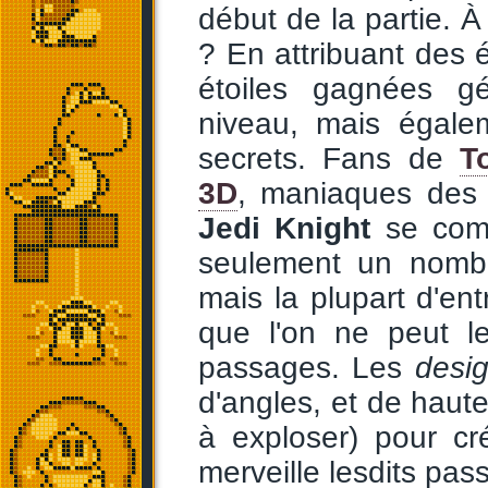
début de la partie. 
? En attribuant des 
étoiles gagnées g
niveau, mais égale
secrets. Fans de
T
3D
, maniaques des 
Jedi Knight
se comp
seulement un nombr
mais la plupart d'ent
que l'on ne peut l
passages. Les
desi
d'angles, et de haut
à exploser) pour cr
merveille lesdits pas