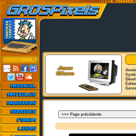
Anné
Syst
Déve
Édite
Genr
<<< Page précédente