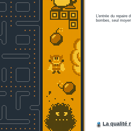
L'entrée du repaire 
bombes, seul moyen d
La qualité 