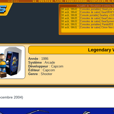
Actualité de l'émulation [contenu fo
08 août, 08h43 :
[Consoles portables] GearLynx 
08 août, 08h42 :
[Consoles de salon] GearGRAFX
08 août, 08h36 :
[Console portable] Gearboy v3.8
08 août, 08h35 :
[Consoles de salon] GearColeco
08 août, 08h33 :
[Consoles de salon] GearSystem
08 août, 08h31 :
[Consoles portables] Panda3DS v
08 août, 08h31 :
[Consoles de salon] Citron Neo 
Legendary 
Année
: 1986
Système
: Arcade
Développeur
: Capcom
Éditeur
: Capcom
Genre
: Shooter
écembre 2004)