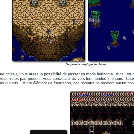
Ne jamais négliger le décor.
ue niveau, vous aurez la possibilité de passer en mode horizontal. Ainsi, en 
vous n'êtes pas prudent, vous serez aspirés vers les mondes inférieurs. Ceu
bras ouverts... Autre élément de frustration, ces niveaux ne recèlent aucun bo