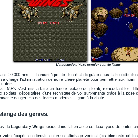
L'introduction. Votre premier saut de l'ange.
dans 20.000 ans... L'humanité profite d'un état de grâce sous la houlette d
 sa charge l'administration de notre chère planète pour permettre aux homme
s tiens...
que DARK s'est mis à faire un furieux pétage de plomb, remodelant les diffé
 soldats, dépositaires d'une technique de vol surprenante grâce à la pose d
raver le danger tels des Icares modernes... gare à la chute !
lange des genres.
ités de
Legendary Wings
réside dans l'alternance de deux types de traitement
e votre épopée se déroule selon un affichage vertical (les éléments défil