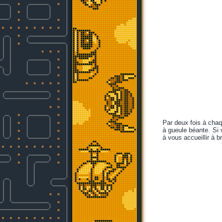
Par deux fois à chaq
à gueule béante. Si 
à vous accueillir à 