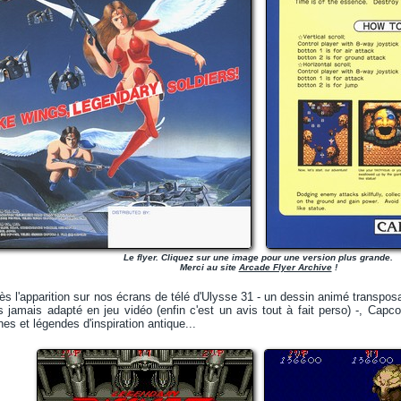
Le flyer. Cliquez sur une image pour une version plus grande.
Merci au site
Arcade Flyer Archive
!
s l'apparition sur nos écrans de télé d'Ulysse 31 - un dessin animé transpo
 jamais adapté en jeu vidéo (enfin c'est un avis tout à fait perso) -, Capc
es et légendes d'inspiration antique...