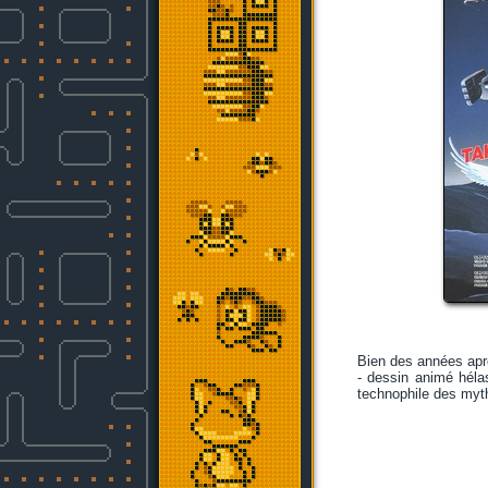
Bien des années aprè
- dessin animé hélas
technophile des myth