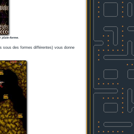
e plate-forme.
is sous des formes différentes) vous donne