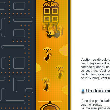
L'action se déroule 
pris intégralement à
paresse quand tu nou
Le petit hic, c'est 
Seuls deux valeureux
de la Guerre), vont b
Un doux mé
L'une des particular
puis horizontal.
La majeure partie d