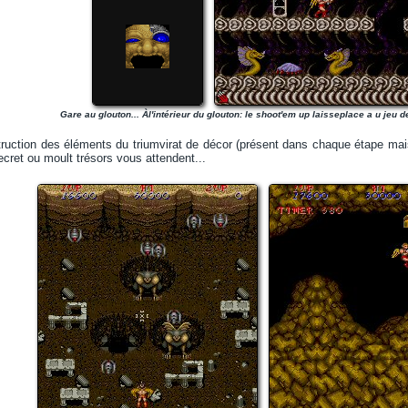
Gare au glouton... Àl'intérieur du glouton: le shoot'em up laisseplace a u jeu d
truction des éléments du triumvirat de décor (présent dans chaque étape ma
cret ou moult trésors vous attendent...