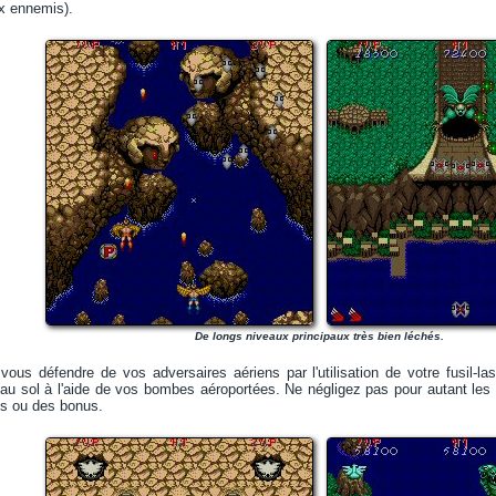
x ennemis).
De longs niveaux principaux très bien léchés.
vous défendre de vos adversaires aériens par l'utilisation de votre fusil-lase
 au sol à l'aide de vos bombes aéroportées. Ne négligez pas pour autant les
ps ou des bonus.