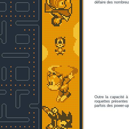
défaire des nombreu
Outre la capacité à 
roquettes présentes
parfois des power-u