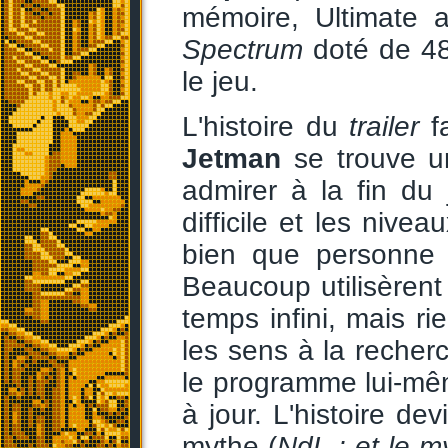
mémoire, Ultimate a
Spectrum
doté de 48
le jeu.
L'histoire du
trailer
f
Jetman
se trouve 
admirer à la fin du 
difficile et les nivea
bien que personne n
Beaucoup utilisèrent
temps infini, mais ri
les sens à la reche
le programme lui-mêm
à jour. L'histoire de
mythe (
NdL : et le m