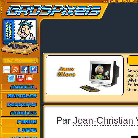
Anné
Syst
Déve
Édite
Genr
Par
Jean-Christian