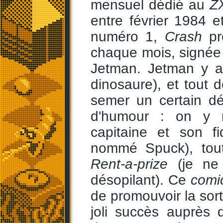
mensuel dédié au
Z
entre février 1984 e
numéro 1,
Crash
pr
chaque mois, signée
Jetman. Jetman y av
dinosaure), et tout 
semer un certain dé
d'humour : on y r
capitaine et son fi
nommé Spuck), tout
Rent-a-prize
(je ne
désopilant). Ce
comi
de promouvoir la sor
joli succès auprès d