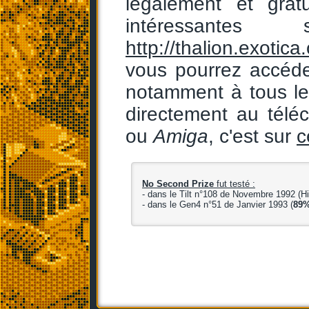
légalement et grat
intéressan
http://thalion.exotic
vous pourrez accéde
notamment à tous les
directement au télé
ou
Amiga
, c'est sur
c
No Second Prize
fut testé :
- dans le Tilt n°108 de Novembre 1992 (H
- dans le Gen4 n°51 de Janvier 1993 (
89