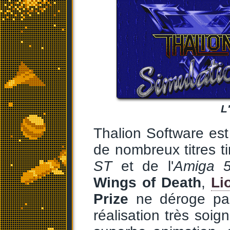
L
Thalion Software es
de nombreux titres ti
ST
et de l'
Amiga 
Wings of Death
,
Li
Prize
ne déroge pas
réalisation très soig