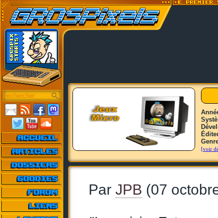
Anné
Syst
Déve
Édite
Genr
[voir dé
Par
JPB
(07 octobr