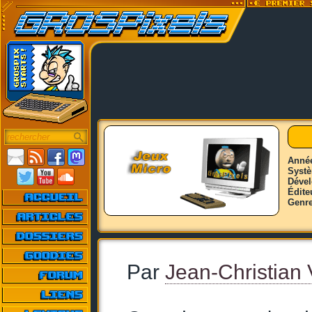
Anné
Syst
Déve
Édite
Genr
Par
Jean-Christian