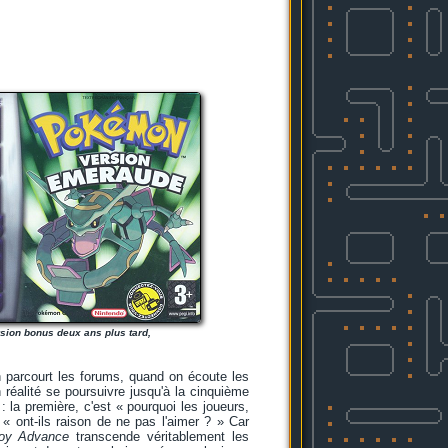
sion bonus deux ans plus tard,
n parcourt les forums, quand on écoute les
n réalité se poursuivre jusqu'à la cinquième
: la première, c'est « pourquoi les joueurs,
 « ont-ils raison de ne pas l'aimer ? » Car
oy Advance
transcende véritablement les