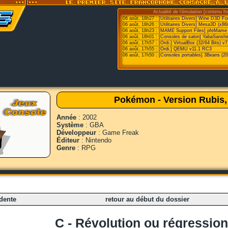
Actualité de l'émulation [contenu fo
06 août, 18h27 :
[Utilitaires Divers] Wine D3D F
06 août, 18h26 :
[Utilitaires Divers] Mesa3D (x86
06 août, 18h23 :
[MAME Support Files] pfeMame 
06 août, 18h01 :
[Consoles de salon] YabaSanshi
06 août, 17h57 :
[Ordi.] VirtualBox (32/64 Bits) v7
06 août, 17h55 :
[Ordi.] QEMU v11.1 RC3
06 août, 17h50 :
[Consoles portables] 3Beans (20
Pokémon - Version Rubis
Année
: 2002
Système
: GBA
Développeur
: Game Freak
Éditeur
: Nintendo
Genre
: RPG
dente
retour au début du dossier
C - Révolution ou régression