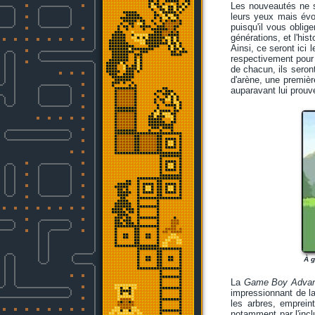
Les nouveautés ne s'
leurs yeux mais évol
puisqu'il vous oblige
générations, et l'his
Ainsi, ce seront ic
respectivement pour 
de chacun, ils seront
d'arène, une première
auparavant lui prouve
À g
La
Game Boy Adva
impressionnant de la
les arbres, emprein
notamment par l'incl