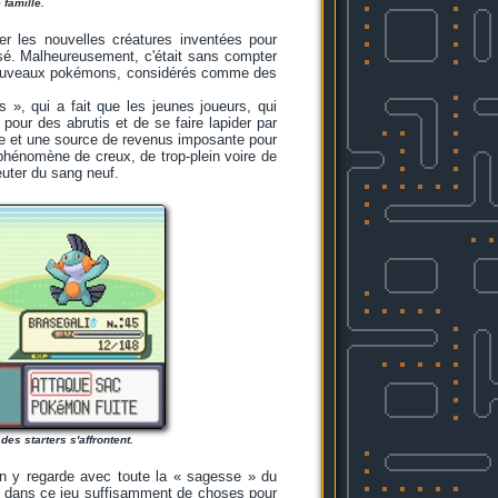
 famille.
iser les nouvelles créatures inventées pour
assé. Malheureusement, c'était sans compter
es nouveaux pokémons, considérés comme des
», qui a fait que les jeunes joueurs, qui
pour des abrutis et de se faire lapider par
forte et une source de revenus imposante pour
 phénomène de creux, de trop-plein voire de
meuter du sang neuf.
es starters s'affrontent.
'on y regarde avec toute la « sagesse » du
a dans ce jeu suffisamment de choses pour