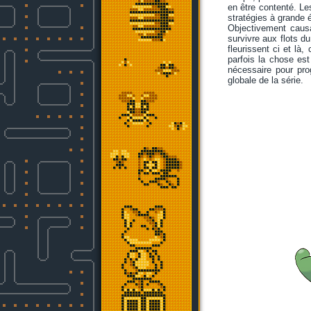
en être contenté. Le
stratégies à grande é
Objectivement causan
survivre aux flots d
fleurissent ci et là
parfois la chose est
nécessaire pour prog
globale de la série.