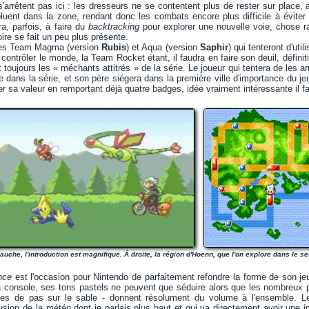
arrêtent pas ici : les dresseurs ne se contentent plus de rester sur place,
uent dans la zone, rendant donc les combats encore plus difficile à éviter 
ra, parfois, à faire du
backtracking
pour explorer une nouvelle voie, chose 
toire se fait un peu plus présente.
i les Team Magma (version
Rubis
) et Aqua (version
Saphir
) qui tenteront d'ut
contrôler le monde, la Team Rocket étant, il faudra en faire son deuil, déf
 toujours les « méchants attitrés » de la série. Le joueur qui tentera de les arrê
 dans la série, et son père siégera dans la première ville d'importance du jeu 
r sa valeur en remportant déjà quatre badges, idée vraiment intéressante il fau
auche, l'introduction est magnifique. À droite, la région d'Hoenn, que l'on explore dans le s
nce
est l'occasion pour Nintendo de parfaitement refondre la forme de son jeu, e
 console, ses tons pastels ne peuvent que séduire alors que les nombreux pet
tes de pas sur le sable - donnent résolument du volume à l'ensemble. Le 
usion de la météo dont je parlais plus haut et qui va directement avoir une in