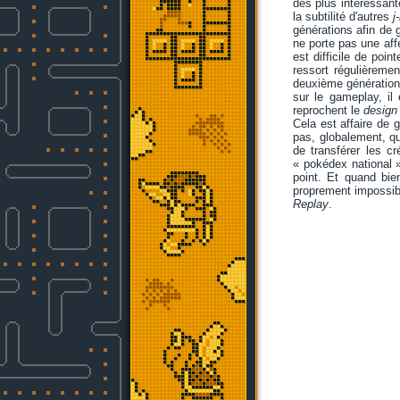
des plus intéressant
la subtilité d'autres
j
générations afin de 
ne porte pas une affe
est difficile de poi
ressort régulièremen
deuxième génération 
sur le gameplay, il
reprochent le
design
Cela est affaire de g
pas, globalement, qu'
de transférer les c
« pokédex national »
point. Et quand b
proprement impossibl
Replay
.