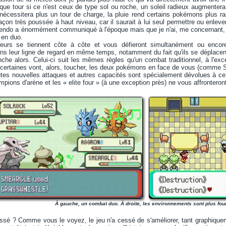
e tour si ce n'est ceux de type sol ou roche, un soleil radieux augmentera 
nécessitera plus un tour de charge, la pluie rend certains pokémons plus ra
çon très poussée à haut niveau, car il saurait à lui seul permettre ou enlever
ntendo a énormément communiqué à l'époque mais que je n'ai, me concernant, 
 en duo.
eurs se tiennent côte à côte et vous défieront simultanément ou encore,
ans leur ligne de regard en même temps, notamment du fait qu'ils se déplacent
che alors. Celui-ci suit les mêmes règles qu'un combat traditionnel, à l'ex
e certaines vont, alors, toucher, les deux pokémons en face de vous (comme 
utes nouvelles attaques et autres capacités sont spécialement dévolues à c
ons d'arène et les « elite four » (à une exception près) ne vous affronteront
À gauche, un combat duo. À droite, les environnements sont plus fou
passé ? Comme vous le voyez, le jeu n'a cessé de s'améliorer, tant graphiqu