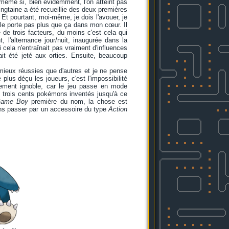
 même si, bien évidemment, l'on atteint pas
gtaine a été recueillie des deux premières
Et pourtant, moi-même, je dois l'avouer, je
ne le porte pas plus que ça dans mon cœur. Il
 de trois facteurs, du moins c'est cela qui
, l'alternance jour/nuit, inaugurée dans la
ela n'entraînait pas vraiment d'influences
ait été jeté aux orties. Ensuite, beaucoup
 mieux réussies que d'autres et je ne pense
 plus déçu les joueurs, c'est l'impossibilité
rement ignoble, car le jeu passe en mode
es trois cents pokémons inventés jusqu'à ce
ame Boy
première du nom, la chose est
ans passer par un accessoire du type
Action