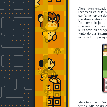
Alors, bien entendu,
l'occasion et leurs 
sur l'attachement de
pis-allers et des cl
De même, le jeu a s
n'avaient pas conn
leurs amis au collège
Nintendo par l'inter
ras-le-bol : et puisq
Mais tout ceci, c'es
temps, plus de dix a