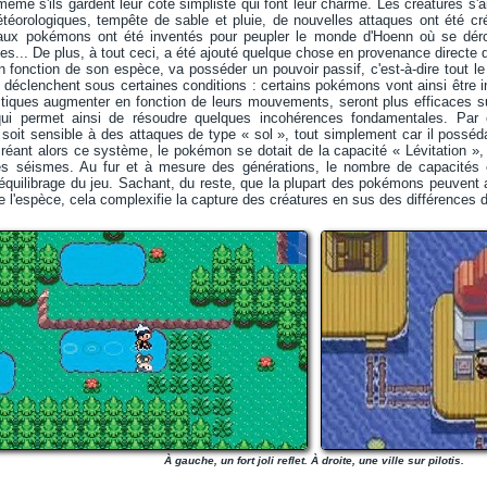
ême s'ils gardent leur côté simpliste qui font leur charme. Les créatures s
téorologiques, tempête de sable et pluie, de nouvelles attaques ont été cr
aux pokémons ont été inventés pour peupler le monde d'Hoenn où se dérou
s... De plus, à tout ceci, a été ajouté quelque chose en provenance directe 
fonction de son espèce, va posséder un pouvoir passif, c'est-à-dire tout le
déclenchent sous certaines conditions : certains pokémons vont ainsi être in
istiques augmenter en fonction de leurs mouvements, seront plus efficaces sur 
qui permet ainsi de résoudre quelques incohérences fondamentales. Par 
 soit sensible à des attaques de type « sol », tout simplement car il possé
 créant alors ce système, le pokémon se dotait de la capacité « Lévitation »,
res séismes. Au fur et à mesure des générations, le nombre de capacités
 équilibrage du jeu. Sachant, du reste, que la plupart des pokémons peuvent 
 l'espèce, cela complexifie la capture des créatures en sus des différences de
À gauche, un fort joli reflet. À droite, une ville sur pilotis.