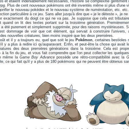
es et étaient indéniablement nécessaires, l'histoire se complexifie gentiment
-rpg
. Plus de cent nouveaux pokémons ont été inventés même si plus d'une vin
gonfler le nouveau pokédex et le nouveau système de numérotation, etc. etc. 
ction particulière à ce jeu. Sans aller jusqu'à dire que « je le déteste », je 
nter exactement du doigt ce qui ne va pas. Je suppose que cela est tributaire
t quand on lit des textes portant sur la troisième génération. Premièrement
a été purement et simplement supprimée, pour des raisons mystérieuses. Si c
 est dommage de voir que cet élément, qui servait à construire l'univers, 
des nouvelles créatures, bien moins inspiré que les deux premières.
oût et il y a toujours eu, quel que soit le jeu
Pokémon
, certaines bestioles
il y a plus à redire ici qu'auparavant. Enfin, et peut-être la chose qui avait le
réatures des deux premières générations dans la troisième. Cela est prop
 à la fin du jeu, et vous fait comprendre que l'on peut collecter les quelqu
ien même la
Game Boy Advance
possède une rétro-compatibilité avec la
G
e, ce qui fait qu'il y a plus de 180 pokémons qui ne peuvent être obtenus s