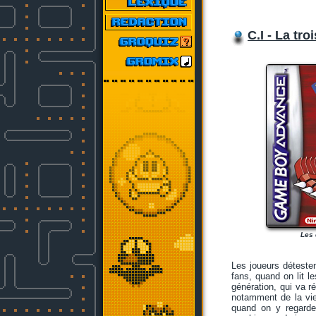
C.I - La tr
Les 
Les joueurs déteste
fans, quand on lit l
génération, qui va ré
notamment de la viei
quand on y regarde,