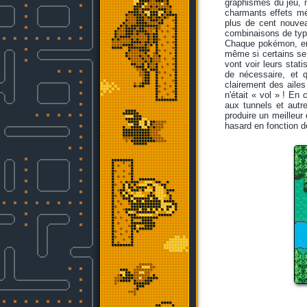
graphismes du jeu, m
charmants effets mé
plus de cent nouve
combinaisons de type
Chaque pokémon, en 
même si certains se 
vont voir leurs stat
de nécessaire, et 
clairement des ailes
n'était « vol » ! En
aux tunnels et aut
produire un meilleur
hasard en fonction de