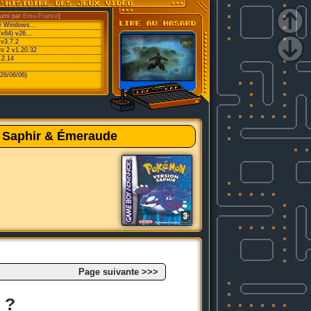
urni par
Emu-France
]
or Windows...
/x64) v26...
v3.7.2
ro 2 v1.20.32
.2.14
26/08/06)
, Saphir & Émeraude
Page suivante >>>
 ?