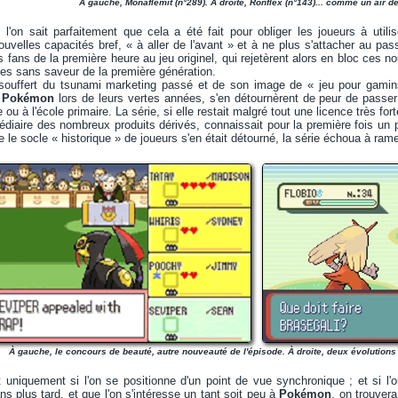
À gauche, Monaflemit (n°289). À droite, Ronflex (n°143)... comme un air de
 l'on sait parfaitement que cela a été fait pour obliger les joueurs à util
nouvelles capacités bref, « à aller de l'avant » et à ne plus s'attacher au p
s fans de la première heure au jeu originel, qui rejetèrent alors en bloc c
ones sans saveur de la première génération.
ouffert du tsunami marketing passé et de son image de « jeu pour gamins 
u
Pokémon
lors de leurs vertes années, s'en détournèrent de peur de passer 
 ou à l'école primaire. La série, si elle restait malgré tout une licence très 
médiaire des nombreux produits dérivés, connaissait pour la première fois un
ue le socle « historique » de joueurs s'en était détourné, la série échoua à ra
À gauche, le concours de beauté, autre nouveauté de l'épisode. À droite, deux évolutions d
t uniquement si l'on se positionne d'un point de vue synchronique ; et si l
ns plus tard, et que l'on s'intéresse un tant soit peu à
Pokémon
, on trouver