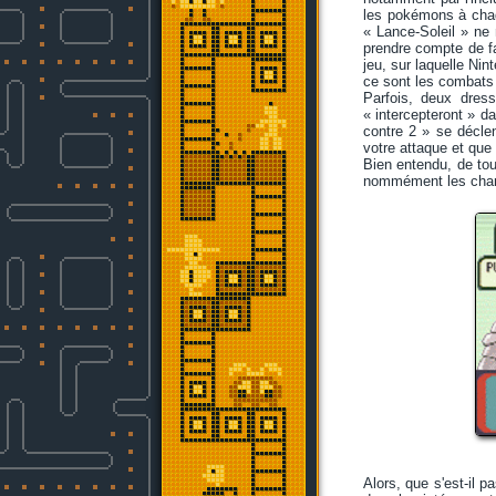
les pokémons à chaqu
« Lance-Soleil » ne 
prendre compte de fa
jeu, sur laquelle Ni
ce sont les combats
Parfois, deux dress
« intercepteront » d
contre 2 » se déclen
votre attaque et qu
Bien entendu, de to
nommément les champi
Alors, que s'est-il 