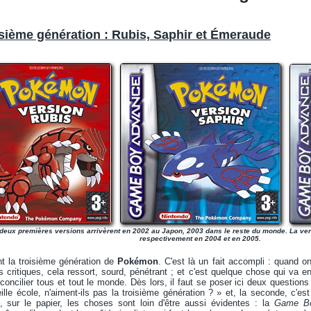
oisième génération : Rubis, Saphir et Émeraude
deux premières versions arrivèrent en 2002 au Japon, 2003 dans le reste du monde. La ver
respectivement en 2004 et en 2005.
nt la troisième génération de
Pokémon
. C'est là un fait accompli : quand o
es critiques, cela ressort, sourd, pénétrant ; et c'est quelque chose qui va e
concilier tous et tout le monde. Dès lors, il faut se poser ici deux questions 
lle école, n'aiment-ils pas la troisième génération ? » et, la seconde, c'est
 sur le papier, les choses sont loin d'être aussi évidentes : la
Game B