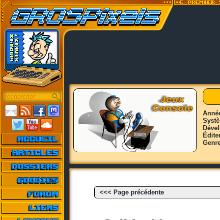
Anné
Syst
Déve
Édite
Genr
<<< Page précédente