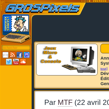
Ann
Sys
tout]
Dév
Édi
Gen
Par
MTF
(22 avril 2