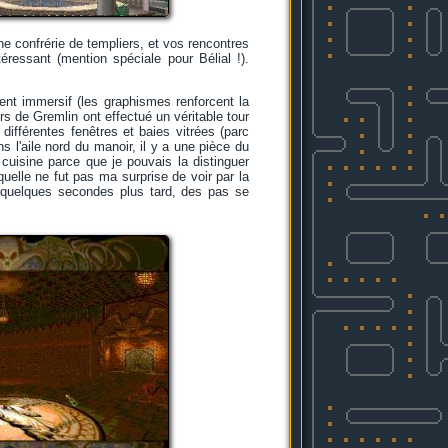
une confrérie de templiers, et vos rencontres
ressant (mention spéciale pour Bélial !).
ment immersif (les graphismes renforcent la
s de Gremlin ont effectué un véritable tour
ifférentes fenêtres et baies vitrées (parc
s l'aile nord du manoir, il y a une pièce du
 cuisine parce que je pouvais la distinguer
uelle ne fut pas ma surprise de voir par la
ue quelques secondes plus tard, des pas se