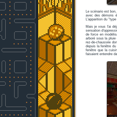
Le scénario est bon, 
avec des démons élé
L'apparition du "typ
Mais je vous l'ai dé
sensation d'oppressi
de force en modélisa
arboré sous la pluie 
rez-de-chaussée dont
depuis la fenêtre du
fenêtre que la cuis
faisaient entendre da