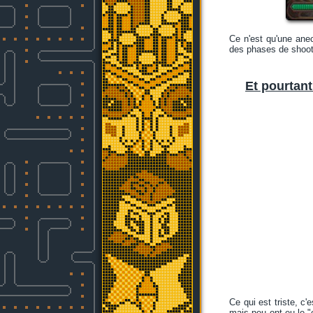
Ce n'est qu'une anec
des phases de shoot
Et pourtant.
Ce qui est triste, c
mais peu ont eu le "