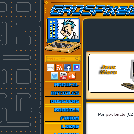
Par
pixelpirate
(02 