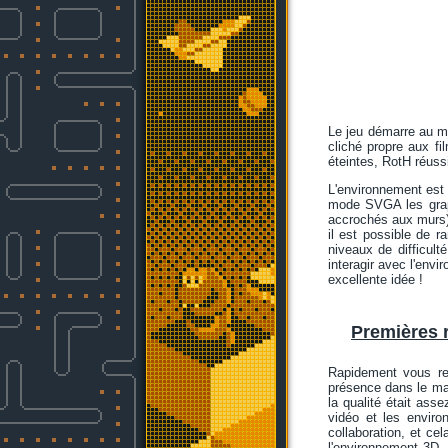
Le jeu démarre au m
cliché propre aux fi
éteintes, RotH réussi
L'environnement est 
mode SVGA les graph
accrochés aux murs)
il est possible de r
niveaux de difficulté
interagir avec l'env
excellente idée !
Premières r
Rapidement vous ren
présence dans le man
la qualité était ass
vidéo et les enviro
collaboration, et ce
l'environnement 3D, 