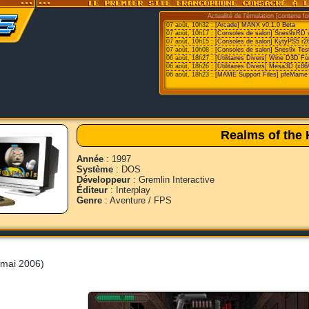
Actualité de l'émulation [contenu fo
07 août, 10h32 :
[Arcade] MANX v0.1.0 Beta
07 août, 10h17 :
[Consoles de salon] Snes9xRD 
07 août, 10h15 :
[Consoles de salon] KytyPS5 r2
07 août, 10h08 :
[Consoles de salon] Snes9x Test
06 août, 18h27 :
[Utilitaires Divers] Wine D3D F
06 août, 18h26 :
[Utilitaires Divers] Mesa3D (x86
06 août, 18h23 :
[MAME Support Files] pfeMame 
Realms of the 
Année
: 1997
Système
: DOS
Développeur
: Gremlin Interactive
Éditeur
: Interplay
Genre
: Aventure / FPS
mai 2006)