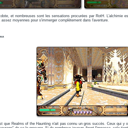
dote, et nombreuses sont les sensations procurées par RotH. L'alchimie est 
 assez moyennes pour s'immerger complètement dans l'aventure.
..
'est que Realms of the Haunting n'ait pas connu un gros succès. Ceux qui y o
courage" de se le procurer. Si de nombreux joueurs firent l'impasse, cela tien