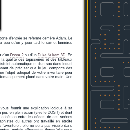
orte d'entrée se referme derrière Adam. Le
r peu qu'on y joue tard le soir et lumières
ar d'un
Doom 2
ou d'un
Duke Nukem 3D
. En
la qualité des tapisseries et des tableaux
stolet automatique et d'un sac dans lequel
éressant de préciser que le jeu comporte des
nner l'objet adéquat de votre inventaire pour
a automatiquement placé dans votre main. Une
ous fournir une explication logique à sa
jeu, en plein écran (vive le DOS !) et dont
 la cohésion entre les décors de ces scènes
histes du autres ont travaillé en étroite
l'aventure : elle ne sera pas visible dans
ntes, parfois effrayantes (lorsqu'elle vous