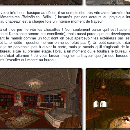
voire très bon : basique au début, il se complexifie très vite avec l'arrivée d'
mentaires (Belzébuth, Bélial...) incarnés par des acteurs au physique inté
e au chapeau" est à chaque fois un intense moment de frayeur.
jà dit : ce jeu file vite les chocottes ! Non seulement parce qu'il est haute
on et l'ambiance sonore est excellente), mais aussi parce que les développeur
nt le manoir comme un tout dont on peut apercevoir les extérieurs par les d
et la tempête - question horreur on ne se refait pas !). Un petit exemple : dan
 je ne parvenais pas à ouvrir la porte, mais je savais qu'il s'agissait de la
 bureau situé au premier étage. Hors, à un moment où je fouillais le bureau, q
ine s'était allumée ! Je vous laisse imaginer la frayeur que j'ai eue lorsq
ns l'escalier qui monte au bureau...