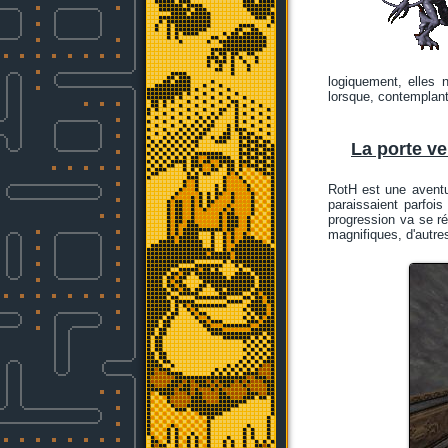
logiquement, elles 
lorsque, contemplant
La porte ve
RotH est une aventu
paraissaient parfoi
progression va se ré
magnifiques, d'autre