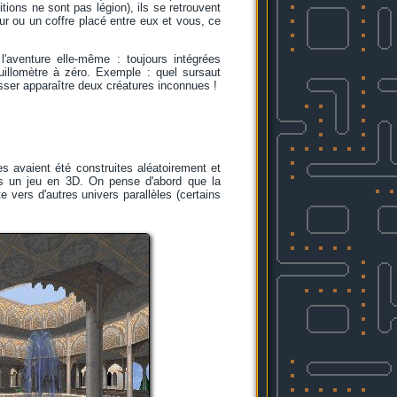
nitions ne sont pas légion), ils se retrouvent
r ou un coffre placé entre eux et vous, ce
'aventure elle-même : toujours intégrées
uillomètre à zéro. Exemple : quel sursaut
isser apparaître deux créatures inconnues !
s avaient été construites aléatoirement et
ans un jeu en 3D. On pense d'abord que la
e vers d'autres univers parallèles (certains