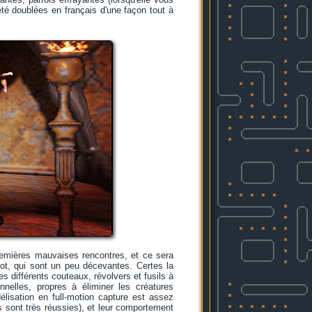
 été doublées en français d'une façon tout à
remières mauvaises rencontres, et ce sera
ot, qui sont un peu décevantes. Certes la
s différents couteaux, révolvers et fusils à
elles, propres à éliminer les créatures
isation en full-motion capture est assez
s sont très réussies), et leur comportement