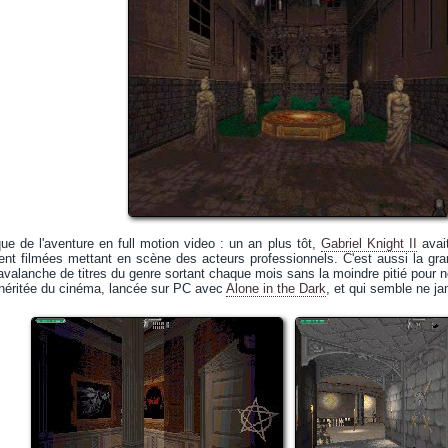
ue de l'aventure en full motion video : un an plus tôt,
Gabriel Knight II
avait
nt filmées mettant en scène des acteurs professionnels. C'est aussi la g
 avalanche de titres du genre sortant chaque mois sans la moindre pitié pour n
, héritée du cinéma, lancée sur PC avec
Alone in the Dark
, et qui semble ne ja