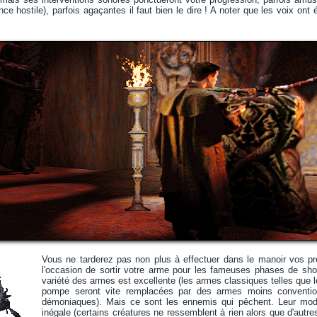
ce hostile), parfois agaçantes il faut bien le dire ! A noter que les voix ont
Vous ne tarderez pas non plus à effectuer dans le manoir vos p
l'occasion de sortir votre arme pour les fameuses phases de sho
variété des armes est excellente (les armes classiques telles que le
pompe seront vite remplacées par des armes moins conventionn
démoniaques). Mais ce sont les ennemis qui pêchent. Leur modél
inégale (certains créatures ne ressemblent à rien alors que d'autre