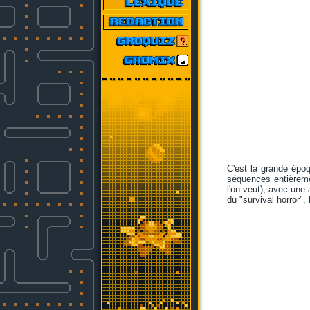
C'est la grande époq
séquences entièreme
l'on veut), avec une
du "survival horror"