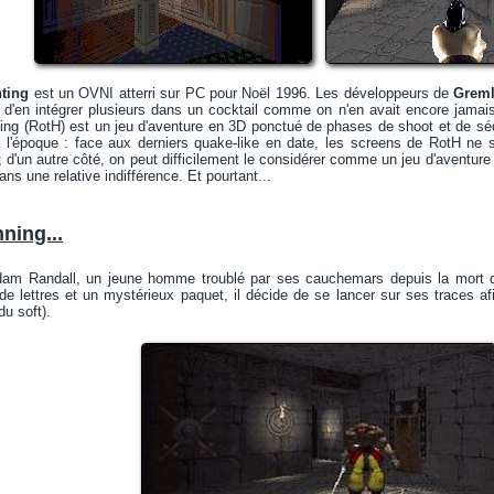
ting
est un OVNI atterri sur PC pour Noël 1996. Les développeurs de
Greml
s d'en intégrer plusieurs dans un cocktail comme on n'en avait encore jama
ing (RotH) est un jeu d'aventure en 3D ponctué de phases de shoot et de sé
l'époque : face aux derniers quake-like en date, les screens de RotH ne s
; d'un autre côté, on peut difficilement le considérer comme un jeu d'aventure
dans une relative indifférence. Et pourtant...
nning...
dam Randall, un jeune homme troublé par ses cauchemars depuis la mort de
e lettres et un mystérieux paquet, il décide de se lancer sur ses traces af
du soft).