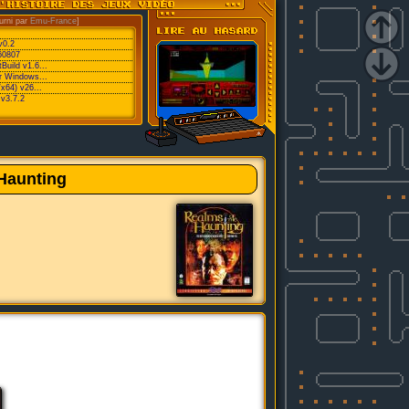
urni par
Emu-France
]
v0.2
60807
Build v1.6...
or Windows...
/x64) v26...
v3.7.2
Haunting