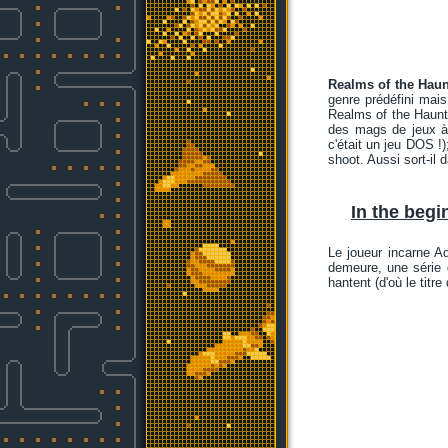
Realms of the Haun
genre prédéfini mai
Realms of the Haunt
des mags de jeux à 
c'était un jeu DOS !)
shoot. Aussi sort-il 
In the begi
Le joueur incarne A
demeure, une série d
hantent (d'où le titre 