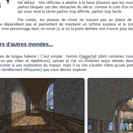
fait défaut : très difficiles à abattre à la base (d'autant que les mu
parfois bloqués par des obstacles du décor, comme le coin d'un mu
qui vous rend la tâche parfois trop difficile, parfois trop facile.
Par contre, les phases de shoot ne nuisent pas au plaisir de l
ne dépareillent pas et permettent de maintenir un rythme soutenu et le tro
 mon personnage dans un miroir j'y ai vu la porte derrière moi s'ouvrir pour la
rs d'autres mondes...
re de longue haleine ! C'est simple : hormis
Daggerfall
(dont certaines zone
s un peu vides et répétitives), jamais je n'ai vu d'univers aussi étendu d
sumer à une exploration du manoir, mais il va vite s'avérer n'être qu'une port
s terriblement effrayants) que vous devrez explorer.