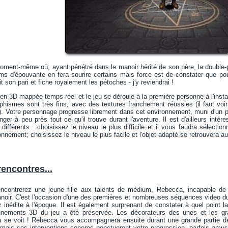
oment-même où, ayant pénétré dans le manoir hérité de son père, la double-p
lms d'épouvante en fera sourire certains mais force est de constater que pou
t son pari et fiche royalement les pétoches - j'y reviendrai !
en 3D mappée temps réel et le jeu se déroule à la première personne à l'inst
ismes sont très fins, avec des textures franchement réussies (il faut voir 
. Votre personnage progresse librement dans cet environnement, muni d'un pi
anger à peu près tout ce qu'il trouve durant l'aventure. Il est d'ailleurs int
 différents : choisissez le niveau le plus difficile et il vous faudra sélectio
ironnement; choisissez le niveau le plus facile et l'objet adapté se retrouver
encontres...
contrerez une jeune fille aux talents de médium, Rebecca, incapable de v
oir. C'est l'occasion d'une des premières et nombreuses séquences video du 
ez inédite à l'époque. Il est également surprenant de constater à quel point
nnements 3D du jeu a été préservée. Les décorateurs des unes et les grap
la se voit ! Rebecca vous accompagnera ensuite durant une grande partie de 
mais ses interventions sonores ponctueront votre progression, parfois amusa