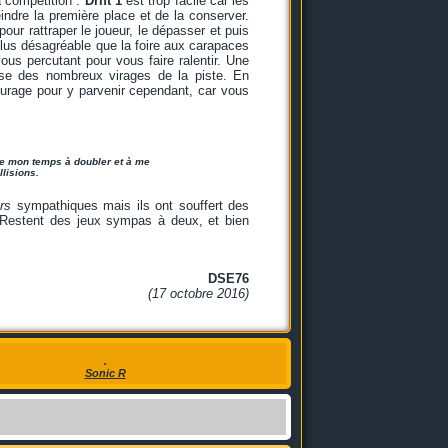
a compétition :
Drift 1
est trop facile car les
indre la première place et de la conserver.
our rattraper le joueur, le dépasser et puis
 plus désagréable que la foire aux carapaces
 vous percutant pour vous faire ralentir. Une
use des nombreux virages de la piste. En
ourage pour y parvenir cependant, car vous
sse mon temps à doubler et à me
llisions.
rs
sympathiques mais ils ont souffert des
. Restent des jeux sympas à deux, et bien
DSE76
(17 octobre 2016)
Sonic R