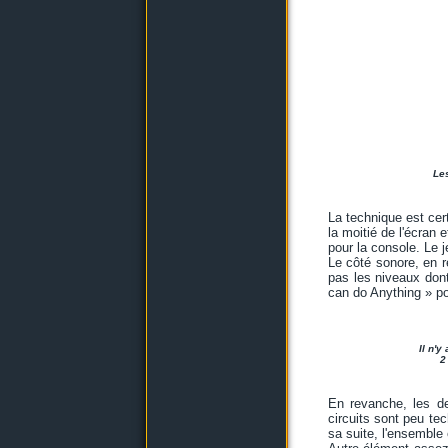
Les
La technique est cert
la moitié de l'écran 
pour la console. Le j
Le côté sonore, en 
pas les niveaux dont 
can do Anything » pou
Il n'y
2
En revanche, les 
circuits sont peu te
sa suite, l'ensemble 