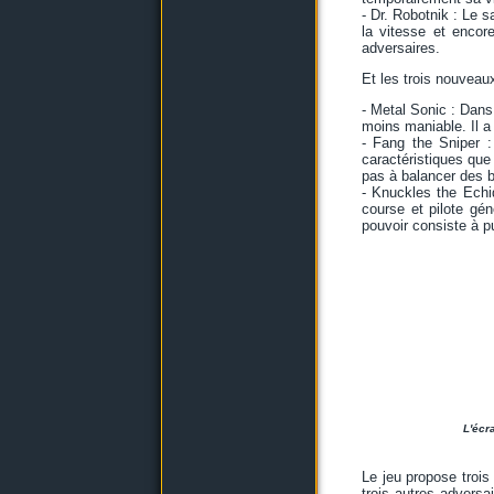
- Dr. Robotnik : Le 
la vitesse et enco
adversaires.
Et les trois nouvea
- Metal Sonic : Dans 
moins maniable. Il 
- Fang the Sniper 
caractéristiques que
pas à balancer des bo
- Knuckles the Echi
course et pilote gé
pouvoir consiste à p
L'écr
Le jeu propose troi
trois autres adversa