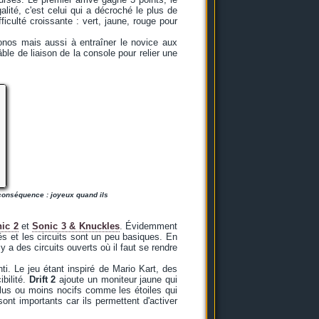
alité, c'est celui qui a décroché le plus de
iculté croissante : vert, jaune, rouge pour
onos mais aussi à entraîner le novice aux
ble de liaison de la console pour relier une
 conséquence : joyeux quand ils
ic 2
et
Sonic 3 & Knuckles
. Évidemment
és et les circuits sont un peu basiques. En
 a des circuits ouverts où il faut se rendre
nti. Le jeu étant inspiré de Mario Kart, des
bilité.
Drift 2
ajoute un moniteur jaune qui
 plus ou moins nocifs comme les étoiles qui
t importants car ils permettent d'activer