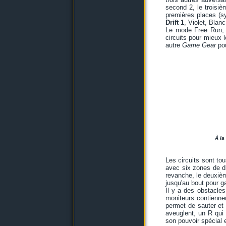
second 2, le troisiè
premières places (sy
Drift 1
, Violet, Blan
Le mode Free Run, e
circuits pour mieux l
autre
Game Gear
pou
À la
Les circuits sont to
avec six zones de di
revanche, le deuxième
jusqu'au bout pour g
Il y a des obstacles 
moniteurs contiennen
permet de sauter et 
aveuglent, un R qui
son pouvoir spécial 