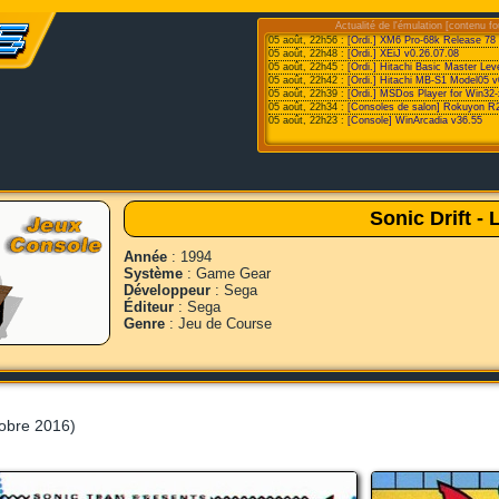
Actualité de l'émulation [contenu fo
05 août, 22h56 :
[Ordi.] XM6 Pro-68k Release 78
05 août, 22h48 :
[Ordi.] XEiJ v0.26.07.08
05 août, 22h45 :
[Ordi.] Hitachi Basic Master Le
05 août, 22h42 :
[Ordi.] Hitachi MB-S1 Model05 v
05 août, 22h39 :
[Ordi.] MSDos Player for Win32-
05 août, 22h34 :
[Consoles de salon] Rokuyon R
05 août, 22h23 :
[Console] WinArcadia v36.55
Sonic Drift - 
Année
: 1994
Système
: Game Gear
Développeur
: Sega
Éditeur
: Sega
Genre
: Jeu de Course
obre 2016)