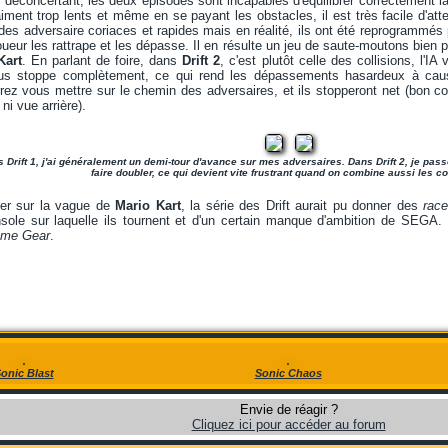
déconcertant, les deux épisodes sont incapables d'équilibrer correctement l
iment trop lents et même en se payant les obstacles, il est très facile d'atte
des adversaire coriaces et rapides mais en réalité, ils ont été reprogrammés p
joueur les rattrape et les dépasse. Il en résulte un jeu de saute-moutons bien
Kart
. En parlant de foire, dans
Drift 2
, c'est plutôt celle des collisions, l'IA
 vous stoppe complètement, ce qui rend les dépassements hasardeux à ca
rez vous mettre sur le chemin des adversaires, et ils stopperont net (bon c
 ni vue arrière).
 Drift 1, j'ai généralement un demi-tour d'avance sur mes adversaires. Dans Drift 2, je pa
faire doubler, ce qui devient vite frustrant quand on combine aussi les co
fer sur la vague de
Mario Kart
, la série des Drift aurait pu donner des
race
onsole sur laquelle ils tournent et d'un certain manque d'ambition de SEGA
me Gear
.
onic Blast
Sonic Chaos
Envie de réagir ?
Cliquez ici pour accéder au forum