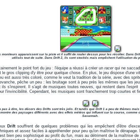
 moniteurs apparaissent sur la piste et il suffit de rouler dessus pour les récolter. Dans Dr
utilisés tout de suite. Dans Drift 2, ils sont stockés mais empêchent l'utilisation du
ainement le point fort du jeu : l'équipe a réussi à créer un
racer
qui ne saccad
et le gros clipping d'y être pour quelque chose. En plus, le jeu dispose d'une
eu est aussi très coloré, comme le veut la tradition de la série, avec des spri
revanche, pêche un peu : les bruitage sont à peu près les mêmes que les je
ils s'inspirent. Il s'agit de musiques toutes neuves, qui restent dans l'espri
r l'invincibilité. Cependant, les musiques sont franchement trop courtes et fi
 a pas à dire, les décors des Drifts sont très jolis. Et tandis que Drift 1 a peu de thèmes mais
 montre des paysages différents avec des effets météos qui influent sur la course, comme
Savannah.
deux
Drift
souffrent de quelques problèmes qui les empêchent d'être d'excel
chniques et assez faciles à appréhender pour peu qu'on maîtrise le dérapage. M
est bien peu sophistiqué au profit du fun, mais au détriment de la maîtrise de