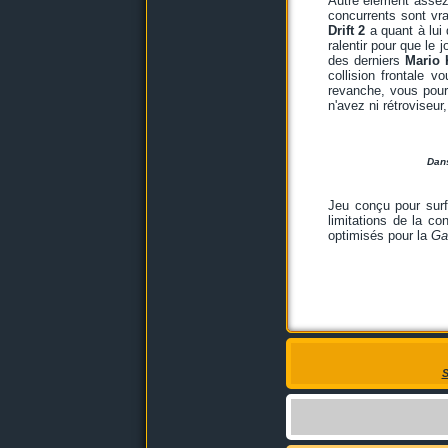
Autre élément assez 
concurrents sont vra
Drift 2
a quant à lui 
ralentir pour que le 
des derniers
Mario 
collision frontale
revanche, vous pour
n'avez ni rétroviseur,
Dans
Jeu conçu pour sur
limitations de la c
optimisés pour la
Ga
S