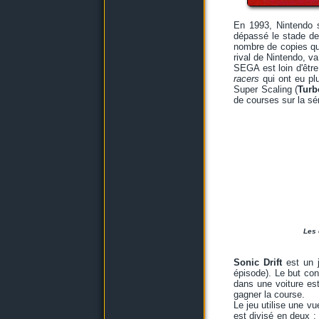
En 1993, Nintendo 
dépassé le stade de 
nombre de copies qu
rival de Nintendo, va
SEGA est loin d'êtr
racers
qui ont eu pl
Super Scaling (
Turb
de courses sur la sé
Les 
Sonic Drift
est un j
épisode). Le but con
dans une voiture es
gagner la course.
Le jeu utilise une vu
est divisé en deux : 