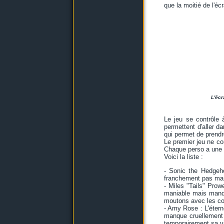
que la moitié de l'éc
L'écr
Le jeu se contrôle 
permettent d'aller d
qui permet de prendre
Le premier jeu ne c
Chaque perso a une co
Voici la liste :
- Sonic the Hedgeho
franchement pas mani
- Miles "Tails" Prowe
maniable mais manqu
moutons avec les con
- Amy Rose : L'étern
manque cruellement 
temporairement sa v