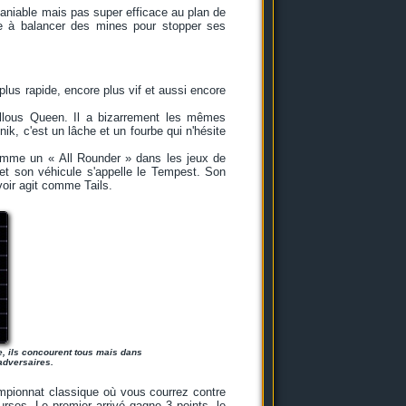
maniable mais pas super efficace au plan de
ce à balancer des mines pour stopper ses
plus rapide, encore plus vif et aussi encore
ellous Queen. Il a bizarrement les mêmes
k, c'est un lâche et un fourbe qui n'hésite
comme un « All Rounder » dans les jeux de
 et son véhicule s'appelle le Tempest. Son
voir agit comme Tails.
e, ils concourent tous mais dans
adversaires.
pionnat classique où vous courrez contre
urses. Le premier arrivé gagne 3 points, le