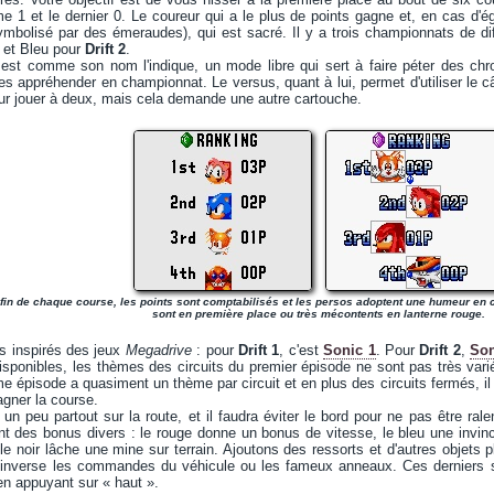
me 1 et le dernier 0. Le coureur qui a le plus de points gagne et, en cas d'ég
mbolisé par des émeraudes), qui est sacré. Il y a trois championnats de diff
c et Bleu pour
Drift 2
.
st comme son nom l'indique, un mode libre qui sert à faire péter des chr
es appréhender en championnat. Le versus, quant à lui, permet d'utiliser le câ
r jouer à deux, mais cela demande une autre cartouche.
 fin de chaque course, les points sont comptabilisés et les persos adoptent une humeur en
sont en première place ou très mécontents en lanterne rouge.
us inspirés des jeux
Megadrive
: pour
Drift 1
, c'est
Sonic 1
. Pour
Drift 2
,
Son
sponibles, les thèmes des circuits du premier épisode ne sont pas très vari
 épisode a quasiment un thème par circuit et en plus des circuits fermés, il y
agner la course.
un peu partout sur la route, et il faudra éviter le bord pour ne pas être rale
t des bonus divers : le rouge donne un bonus de vitesse, le bleu une invinci
le noir lâche une mine sur terrain. Ajoutons des ressorts et d'autres objets
 inverse les commandes du véhicule ou les fameux anneaux. Ces derniers son
en appuyant sur « haut ».