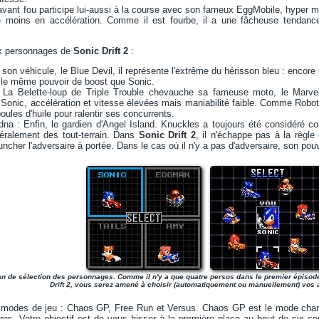
savant fou participe lui-aussi à la course avec son fameux EggMobile, hyper 
re moins en accélération. Comme il est fourbe, il a une fâcheuse tendan
ux personnages de
Sonic Drift 2
:
son véhicule, le Blue Devil, il représente l'extrême du hérisson bleu : encore 
a le même pouvoir de boost que Sonic.
: La Belette-loup de Triple Trouble chevauche sa fameuse moto, le Marv
 Sonic, accélération et vitesse élevées mais maniabilité faible. Comme Robotni
ules d'huile pour ralentir ses concurrents.
dna : Enfin, le gardien d'Angel Island. Knuckles a toujours été considéré 
néralement des tout-terrain. Dans
Sonic Drift 2
, il n'échappe pas à la règle
uncher l'adversaire à portée. Dans le cas où il n'y a pas d'adversaire, son pou
an de sélection des personnages. Comme il n'y a que quatre persos dans le premier épisod
Drift 2, vous serez amené à choisir (automatiquement ou manuellement) vos 
s modes de jeu : Chaos GP, Free Run et Versus. Chaos GP est le mode cham
ires. Votre objectif est de vous hisser à la première place au bout de six co