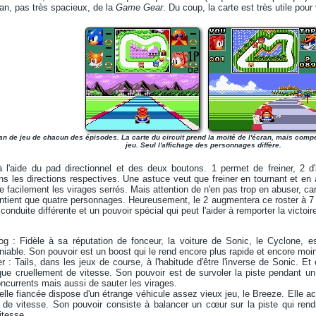
ran, pas très spacieux, de la
Game Gear
. Du coup, la carte est très utile pour 
an de jeu de chacun des épisodes. La carte du circuit prend la moité de l'écran, mais com
jeu. Seul l'affichage des personnages diffère.
à l'aide du pad directionnel et des deux boutons. 1 permet de freiner, 2 d
ans les directions respectives. Une astuce veut que freiner en tournant et en
 facilement les virages serrés. Mais attention de n'en pas trop en abuser, car
ontient que quatre personnages. Heureusement, le 2 augmentera ce roster à
nduite différente et un pouvoir spécial qui peut l'aider à remporter la victoir
g : Fidèle à sa réputation de fonceur, la voiture de Sonic, le Cyclone, es
able. Son pouvoir est un boost qui le rend encore plus rapide et encore moi
r : Tails, dans les jeux de course, à l'habitude d'être l'inverse de Sonic. Et
e cruellement de vitesse. Son pouvoir est de survoler la piste pendant un c
currents mais aussi de sauter les virages.
elle fiancée dispose d'un étrange véhicule assez vieux jeu, le Breeze. Elle ac
de vitesse. Son pouvoir consiste à balancer un cœur sur la piste qui rendra
itesse.