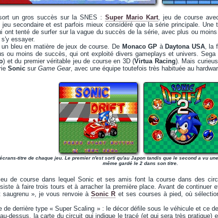
sort un gros succès sur la SNES :
Super Mario Kart
, jeu de course ave
jeu secondaire et est parfois mieux considéré que la série principale. Une t
i ont tenté de surfer sur la vague du succès de la série, avec plus ou moi
 s'y essayer.
e un bleu en matière de jeux de course. De
Monaco GP
à
Daytona USA
, la
us ou moins de succès, qui ont exploité divers gameplays et univers. Sega e
o
) et du premier véritable jeu de course en 3D (
Virtua Racing
). Mais curieu
rie
Sonic
sur
Game Gear
, avec une équipe toutefois très habituée au hardwar
écrans-titre de chaque jeu. Le premier n'est sorti qu'au Japon tandis que le second a vu un
même gardé le 2 dans son titre.
eu de course dans lequel Sonic et ses amis font la course dans des circ
siste à faire trois tours et à arracher la première place. Avant de continuer
t saugrenu », je vous renvoie à
Sonic R
et ses courses à pied, où sélection
e de derrière type « Super Scaling » : le décor défile sous le véhicule et ce d
au-dessus, la carte du circuit qui indique le tracé (et qui sera très pratique) et