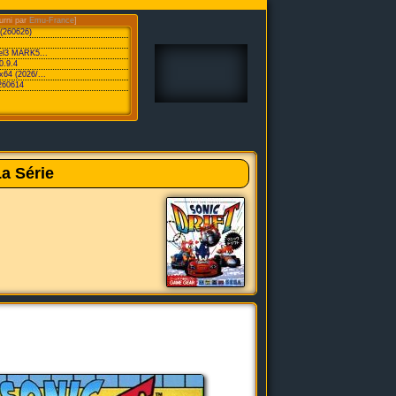
urni par
Emu-France
]
 (260626)
vel3 MARK5...
0.9.4
x64 (2026/...
260614
La Série