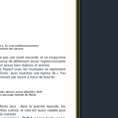
ift 1, ils sont malheureusement
 pouvoir des persos.
e pas une seule seconde, et on soupçonne
 vitesse de défilement assez impressionnante
tes assez bien réalisés et animés.
ux Aspect mais les musiques ne reprennent
t Sonic, avec toutefois une reprise de « You
nissent par lasser à force de boucler.
 des décors assez détaillés, Drift
 ce passage humide de Rainy
lents jeux : dans le premier épisode, les
ais surtout, et cela est aussi valable pour
 la manette.